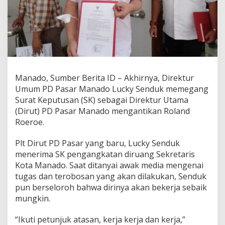
i
r
u
t
P
D
P
a
Manado, Sumber Berita ID – Akhirnya, Direktur
s
a
Umum PD Pasar Manado Lucky Senduk memegang
r
Surat Keputusan (SK) sebagai Direktur Utama
M
(Dirut) PD Pasar Manado mengantikan Roland
a
Roeroe.
n
a
d
Plt Dirut PD Pasar yang baru, Lucky Senduk
o
menerima SK pengangkatan diruang Sekretaris
,
Kota Manado. Saat ditanyai awak media mengenai
W
tugas dan terobosan yang akan dilakukan, Senduk
a
pun berseloroh bahwa dirinya akan bekerja sebaik
l
i
mungkin.
k
o
“Ikuti petunjuk atasan, kerja kerja dan kerja,”
t