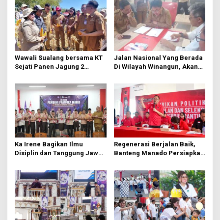
s
i
p
o
s
Wawali Sualang bersama KT
Jalan Nasional Yang Berada
Sejati Panen Jagung 2
Di Wilayah Winangun, Akan
Hektare di Paniki Bawah
Segera Diperbaiki Oleh BPJN
Ka Irene Bagikan Ilmu
Regenerasi Berjalan Baik,
Disiplin dan Tanggung Jawab
Banteng Manado Persiapkan
di KMD Kwartir Cabang
562 Kader Turun ke Akar
Manado
Rumput