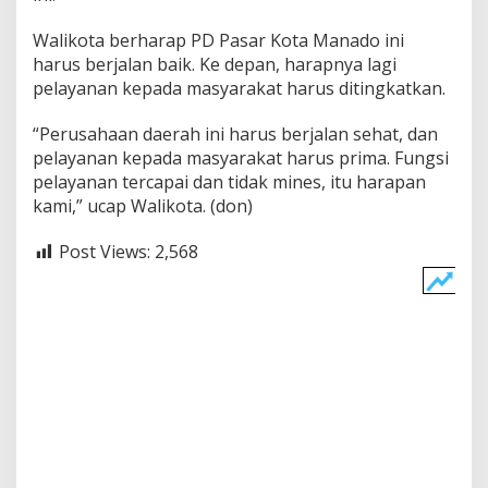
a
n
Walikota berharap PD Pasar Kota Manado ini
g
harus berjalan baik. Ke depan, harapnya lagi
a
pelayanan kepada masyarakat harus ditingkatkan.
n
M
“Perusahaan daerah ini harus berjalan sehat, dan
i
n
pelayanan kepada masyarakat harus prima. Fungsi
e
pelayanan tercapai dan tidak mines, itu harapan
s
kami,” ucap Walikota. (don)
Post Views:
2,568