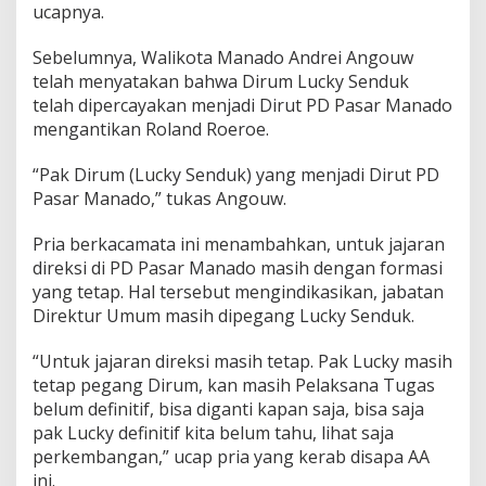
ucapnya.
a
:
T
Sebelumnya, Walikota Manado Andrei Angouw
i
telah menyatakan bahwa Dirum Lucky Senduk
n
telah dipercayakan menjadi Dirut PD Pasar Manado
g
mengantikan Roland Roeroe.
k
a
t
“Pak Dirum (Lucky Senduk) yang menjadi Dirut PD
k
Pasar Manado,” tukas Angouw.
a
n
Pria berkacamata ini menambahkan, untuk jajaran
P
direksi di PD Pasar Manado masih dengan formasi
e
l
yang tetap. Hal tersebut mengindikasikan, jabatan
a
Direktur Umum masih dipegang Lucky Senduk.
y
a
“Untuk jajaran direksi masih tetap. Pak Lucky masih
n
tetap pegang Dirum, kan masih Pelaksana Tugas
a
n
belum definitif, bisa diganti kapan saja, bisa saja
d
pak Lucky definitif kita belum tahu, lihat saja
a
perkembangan,” ucap pria yang kerab disapa AA
n
ini.
J