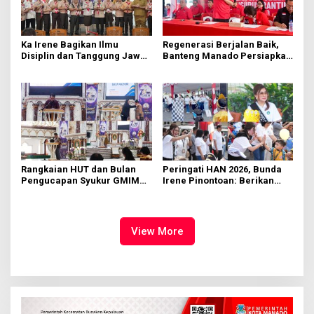
Ka Irene Bagikan Ilmu
Regenerasi Berjalan Baik,
Disiplin dan Tanggung Jawab
Banteng Manado Persiapkan
di KMD Kwartir Cabang
562 Kader Turun ke Akar
Manado
Rumput
Rangkaian HUT dan Bulan
Peringati HAN 2026, Bunda
Pengucapan Syukur GMIM
Irene Pinontoan: Berikan
Syalom Karombasan
Ruang Bagi Anak untuk
Dimulai, Pandelaki:
Tampil Percaya Diri
Kemuliaan Hanya Bagi
Tuhan Yesus
View More