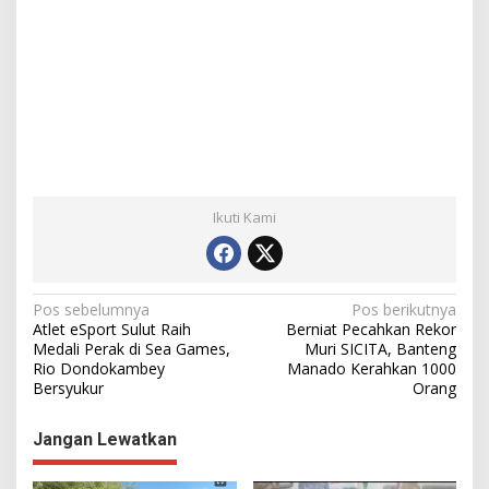
Ikuti Kami
N
Pos sebelumnya
Pos berikutnya
Atlet eSport Sulut Raih
Berniat Pecahkan Rekor
a
Medali Perak di Sea Games,
Muri SICITA, Banteng
Rio Dondokambey
Manado Kerahkan 1000
v
Bersyukur
Orang
i
g
Jangan Lewatkan
a