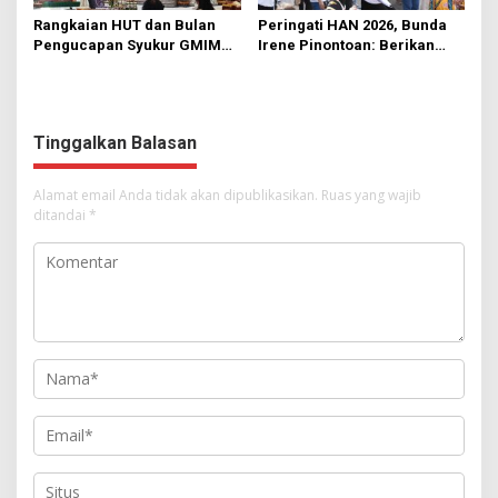
Rangkaian HUT dan Bulan
Peringati HAN 2026, Bunda
Pengucapan Syukur GMIM
Irene Pinontoan: Berikan
Syalom Karombasan
Ruang Bagi Anak untuk
Dimulai, Pandelaki:
Tampil Percaya Diri
Kemuliaan Hanya Bagi
Tuhan Yesus
Tinggalkan Balasan
Alamat email Anda tidak akan dipublikasikan.
Ruas yang wajib
ditandai
*