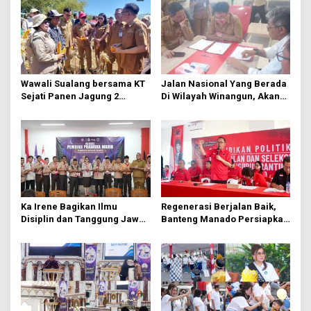
a
s
i
p
o
Wawali Sualang bersama KT
Jalan Nasional Yang Berada
s
Sejati Panen Jagung 2
Di Wilayah Winangun, Akan
Hektare di Paniki Bawah
Segera Diperbaiki Oleh BPJN
Ka Irene Bagikan Ilmu
Regenerasi Berjalan Baik,
Disiplin dan Tanggung Jawab
Banteng Manado Persiapkan
di KMD Kwartir Cabang
562 Kader Turun ke Akar
Manado
Rumput