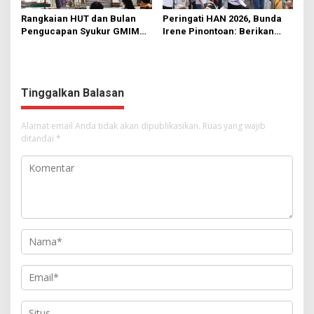
Rangkaian HUT dan Bulan
Peringati HAN 2026, Bunda
Pengucapan Syukur GMIM
Irene Pinontoan: Berikan
Syalom Karombasan
Ruang Bagi Anak untuk
Dimulai, Pandelaki:
Tampil Percaya Diri
Kemuliaan Hanya Bagi
Tuhan Yesus
Tinggalkan Balasan
Alamat email Anda tidak akan dipublikasikan.
Ruas yang wajib
ditandai
*