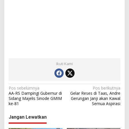
Ikuti Kami
N
Pos sebelumnya
Pos berikutnya
AA-RS Dampingi Gubernur di
Gelar Reses di Taas, Andre
a
Sidang Majelis Sinode GMIM
Gerungan Janji akan Kawal
ke-81
Semua Aspirasi
v
i
Jangan Lewatkan
g