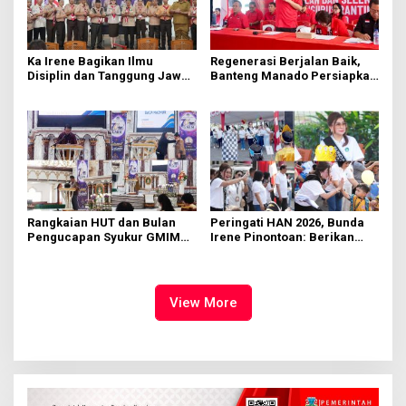
Ka Irene Bagikan Ilmu
Regenerasi Berjalan Baik,
Disiplin dan Tanggung Jawab
Banteng Manado Persiapkan
di KMD Kwartir Cabang
562 Kader Turun ke Akar
Manado
Rumput
Rangkaian HUT dan Bulan
Peringati HAN 2026, Bunda
Pengucapan Syukur GMIM
Irene Pinontoan: Berikan
Syalom Karombasan
Ruang Bagi Anak untuk
Dimulai, Pandelaki:
Tampil Percaya Diri
Kemuliaan Hanya Bagi
Tuhan Yesus
View More