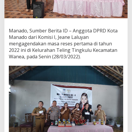
i
r
a
s
i
d
Manado, Sumber Berita ID – Anggota DPRD Kota
i
Manado dari Komisi I, Jeane Laluyan
T
mengagendakan masa reses pertama di tahun
i
2022 ini di Kelurahan Teling Tingkulu Kecamatan
n
Wanea, pada Senin (28/03/2022).
g
k
u
l
u