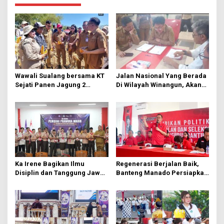
a
s
i
p
o
s
Wawali Sualang bersama KT
Jalan Nasional Yang Berada
Sejati Panen Jagung 2
Di Wilayah Winangun, Akan
Hektare di Paniki Bawah
Segera Diperbaiki Oleh BPJN
Ka Irene Bagikan Ilmu
Regenerasi Berjalan Baik,
Disiplin dan Tanggung Jawab
Banteng Manado Persiapkan
di KMD Kwartir Cabang
562 Kader Turun ke Akar
Manado
Rumput