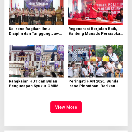
Ka Irene Bagikan Ilmu
Regenerasi Berjalan Baik,
Disiplin dan Tanggung Jawab
Banteng Manado Persiapkan
di KMD Kwartir Cabang
562 Kader Turun ke Akar
Manado
Rumput
Rangkaian HUT dan Bulan
Peringati HAN 2026, Bunda
Pengucapan Syukur GMIM
Irene Pinontoan: Berikan
Syalom Karombasan
Ruang Bagi Anak untuk
Dimulai, Pandelaki:
Tampil Percaya Diri
Kemuliaan Hanya Bagi
Tuhan Yesus
View More