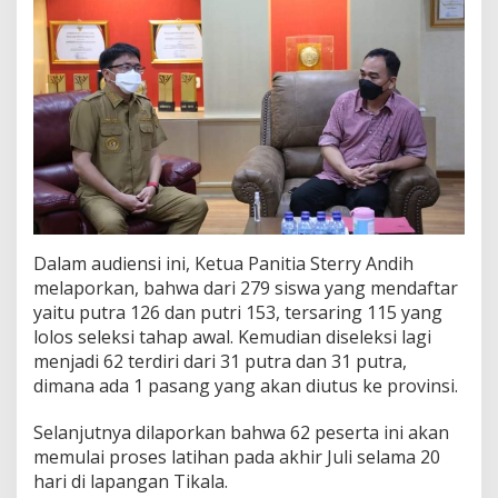
s
d
e
n
g
a
n
W
a
l
i
k
o
Dalam audiensi ini, Ketua Panitia Sterry Andih
t
melaporkan, bahwa dari 279 siswa yang mendaftar
a
yaitu putra 126 dan putri 153, tersaring 115 yang
lolos seleksi tahap awal. Kemudian diseleksi lagi
menjadi 62 terdiri dari 31 putra dan 31 putra,
dimana ada 1 pasang yang akan diutus ke provinsi.
Selanjutnya dilaporkan bahwa 62 peserta ini akan
memulai proses latihan pada akhir Juli selama 20
hari di lapangan Tikala.