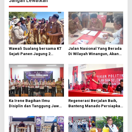
Jangan Lewatkan
g
a
s
i
p
o
Wawali Sualang bersama KT
Jalan Nasional Yang Berada
s
Sejati Panen Jagung 2
Di Wilayah Winangun, Akan
Hektare di Paniki Bawah
Segera Diperbaiki Oleh BPJN
Ka Irene Bagikan Ilmu
Regenerasi Berjalan Baik,
Disiplin dan Tanggung Jawab
Banteng Manado Persiapkan
di KMD Kwartir Cabang
562 Kader Turun ke Akar
Manado
Rumput