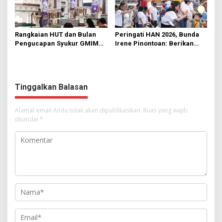
Rangkaian HUT dan Bulan
Peringati HAN 2026, Bunda
Pengucapan Syukur GMIM
Irene Pinontoan: Berikan
Syalom Karombasan
Ruang Bagi Anak untuk
Dimulai, Pandelaki:
Tampil Percaya Diri
Kemuliaan Hanya Bagi
Tuhan Yesus
Tinggalkan Balasan
Alamat email Anda tidak akan dipublikasikan.
Ruas yang wajib
ditandai
*