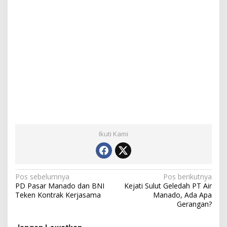
Ikuti Kami
N
Pos sebelumnya
Pos berikutnya
PD Pasar Manado dan BNI
Kejati Sulut Geledah PT Air
a
Teken Kontrak Kerjasama
Manado, Ada Apa
Gerangan?
v
i