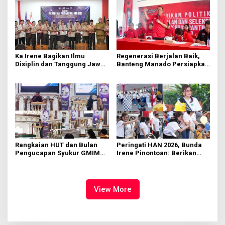
Ka Irene Bagikan Ilmu
Regenerasi Berjalan Baik,
Disiplin dan Tanggung Jawab
Banteng Manado Persiapkan
di KMD Kwartir Cabang
562 Kader Turun ke Akar
Manado
Rumput
Rangkaian HUT dan Bulan
Peringati HAN 2026, Bunda
Pengucapan Syukur GMIM
Irene Pinontoan: Berikan
Syalom Karombasan
Ruang Bagi Anak untuk
Dimulai, Pandelaki:
Tampil Percaya Diri
Kemuliaan Hanya Bagi
Tuhan Yesus
View More