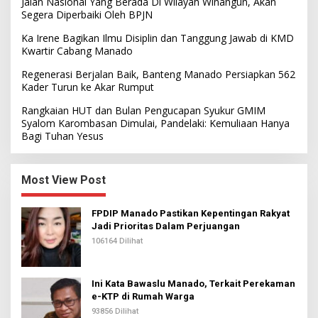
Jalan Nasional Yang Berada Di Wilayah Winangun, Akan
Segera Diperbaiki Oleh BPJN
Ka Irene Bagikan Ilmu Disiplin dan Tanggung Jawab di KMD
Kwartir Cabang Manado
Regenerasi Berjalan Baik, Banteng Manado Persiapkan 562
Kader Turun ke Akar Rumput
Rangkaian HUT dan Bulan Pengucapan Syukur GMIM
Syalom Karombasan Dimulai, Pandelaki: Kemuliaan Hanya
Bagi Tuhan Yesus
Most View Post
FPDIP Manado Pastikan Kepentingan Rakyat
Jadi Prioritas Dalam Perjuangan
106164 Dilihat
Ini Kata Bawaslu Manado, Terkait Perekaman
e-KTP di Rumah Warga
93856 Dilihat