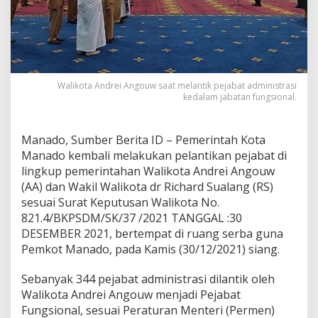
L
a
n
t
i
k
3
Walikota Andrei Angouw saat melantik pejabat administrasi
kedalam jabatan fungsional.
4
4
P
e
Manado, Sumber Berita ID – Pemerintah Kota
j
Manado kembali melakukan pelantikan pejabat di
a
lingkup pemerintahan Walikota Andrei Angouw
b
(AA) dan Wakil Walikota dr Richard Sualang (RS)
a
t
sesuai Surat Keputusan Walikota No.
F
821.4/BKPSDM/SK/37 /2021 TANGGAL :30
u
DESEMBER 2021, bertempat di ruang serba guna
n
Pemkot Manado, pada Kamis (30/12/2021) siang.
g
s
i
Sebanyak 344 pejabat administrasi dilantik oleh
o
Walikota Andrei Angouw menjadi Pejabat
n
Fungsional, sesuai Peraturan Menteri (Permen)
a