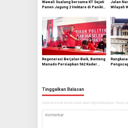
Wawali Sualang bersama KT Sejati
Jalan Nas
Panen Jagung 2 Hektare di Paniki
Wilayah 
Bawah
Diperbai
Regenerasi Berjalan Baik, Banteng
Rangkaia
Manado Persiapkan 562 Kader
Pengucap
Turun ke Akar Rumput
Karombas
Kemuliaa
Yesus
Tinggalkan Balasan
Alamat email Anda tidak akan dipublikasikan.
Ruas ya