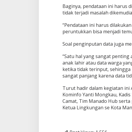
m
Baginya, pendataan ini harus d
p
tidak terjadi masalah dikemudia
a
i
“Pendataan ini harus dilakukan
S
peruntukkan bisa menjadi temu
a
l
a
Soal penginputan data juga men
h
“Satu hal yang sangat penting 
anak lahir atau data warga yan
ketika tidak terinput, sehing
sangat panjang karena data tida
Turut hadir dalam kegiatan ini A
Kominfo Yanti Mongkau, Kadis S
Camat, Tim Manado Hub serta p
Ketua Lingkungan se Kota Man