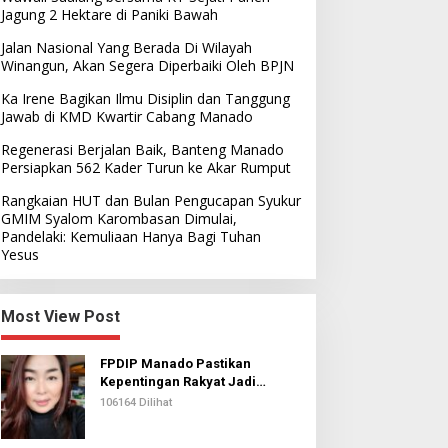
Jagung 2 Hektare di Paniki Bawah
Jalan Nasional Yang Berada Di Wilayah
Winangun, Akan Segera Diperbaiki Oleh BPJN
Ka Irene Bagikan Ilmu Disiplin dan Tanggung
Jawab di KMD Kwartir Cabang Manado
Regenerasi Berjalan Baik, Banteng Manado
Persiapkan 562 Kader Turun ke Akar Rumput
Rangkaian HUT dan Bulan Pengucapan Syukur
GMIM Syalom Karombasan Dimulai,
Pandelaki: Kemuliaan Hanya Bagi Tuhan
Yesus
Most View Post
FPDIP Manado Pastikan
Kepentingan Rakyat Jadi
Prioritas Dalam Perjuangan
106164 Dilihat