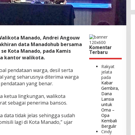
 Walikota Manado, Andrei Angouw
akhiran data Manadohub bersama
Komentar
) se Kota Manado, pada Kamis
Terbaru
na kantor walikota.
Rakyat
al pendataan warga, desil serta
jelata
 yang seharusnya diterima warga
pada
Kabar
 pendataan yang benar.
Gembira,
Dana
a ketua lingkungan, walikota
Lansia
rat sebagai penerima bansos.
untuk
Oma –
ka data tidak jelas sehingga sudah
Opa
Kembali
misili lagi di Kota Manado,” ujar
Bergulir
Cindy