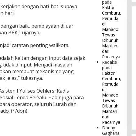
pada
ikerjakan dengan hati-hati supaya
Faktor
n hari.
Cemburu,
Pemuda
di
 dengan baik, pembiayaan diluar
Manado
an BPK,” ujarnya.
Tewas
Dibunuh
jadi catatan penting walikota.
Mantan
dari
Pacarnya
adalah kaitan dengan input data sejak
Redaksi
g tidak diinput. Menjadi masalah
pada
ga akan membuat mekanisme yang
Faktor
k jelas,” tukasnya.
Cemburu,
Pemuda
di
sisten I Yulises Oehlers, Kadis
Manado
osial Lenda Pelealu. Hadir juga para
Tewas
ara operator, seluruh Lurah dan
Dibunuh
ado. (*/don)
Mantan
dari
Pacarnya
Donny
Gaghana