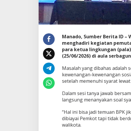
g
i
n
p
u
t
a
Manado, Sumber Berita ID –
n
menghadiri kegiatan pemut
D
para ketua lingkungan (pala
a
(25/06/2026) di aula serbagu
t
a
D
Masalah yang dibahas adalah so
e
kewenangan-kewenangan sosial
s
setelah memenuhi syarat lewat
i
l
Dalam sesi tanya jawab bersam
J
a
langsung menanyakan soal sya
n
g
“Hal ini bisa jadi temuan BPK ji
a
dibiayai Pemkot tapi tidak berdo
n
walikota.
S
a