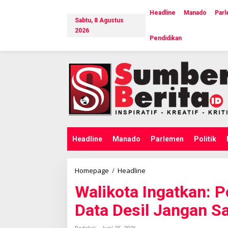
L
e
Headline
Manado
Par
Sabtu, 8 Agustus
w
a
2026
Pendidikan
t
i
k
e
k
o
n
t
e
n
Headline
Manado
Parlemen
Politik
Homepage
/
Headline
W
a
Walikota Ingatkan: 
l
i
Data Desil Jangan S
k
o
t