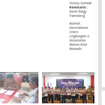
Donny Sumilat
Komisaris :
Berel Relgy
Paendong
Alamat :
Karombasan
Utara
Lingkungan II,
Kecamatan
Wanea Kota
Manado