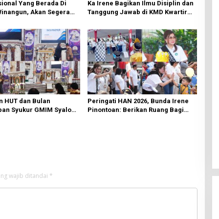
ional Yang Berada Di
Ka Irene Bagikan Ilmu Disiplin dan
Winangun, Akan Segera
Tanggung Jawab di KMD Kwartir
ki Oleh BPJN
Cabang Manado
n HUT dan Bulan
Peringati HAN 2026, Bunda Irene
an Syukur GMIM Syalom
Pinontoan: Berikan Ruang Bagi
an Dimulai, Pandelaki:
Anak untuk Tampil Percaya Diri
n Hanya Bagi Tuhan
ng wajib ditandai
*