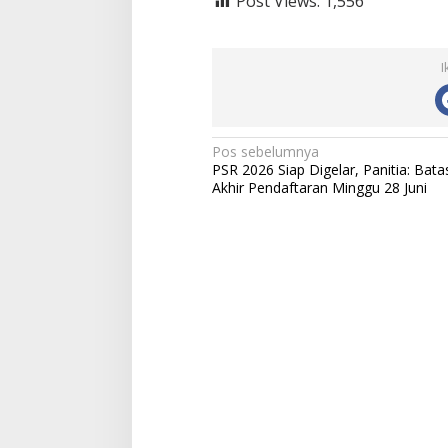
Post Views:
1,556
I
N
Pos sebelumnya
PSR 2026 Siap Digelar, Panitia: Bata
a
Akhir Pendaftaran Minggu 28 Juni
v
i
g
a
s
i
p
o
s