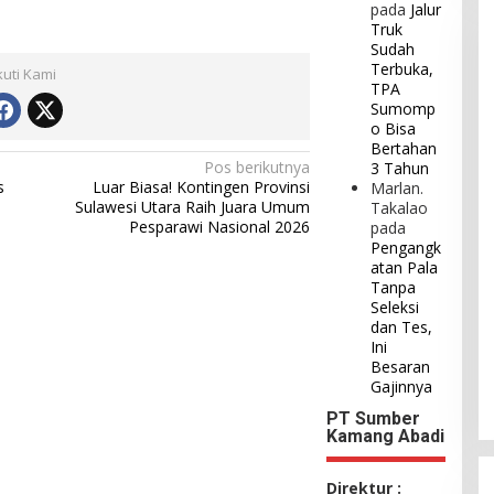
pada
Jalur
Truk
Sudah
Terbuka,
kuti Kami
TPA
Sumomp
o Bisa
Bertahan
Pos berikutnya
3 Tahun
s
Luar Biasa! Kontingen Provinsi
Marlan.
Sulawesi Utara Raih Juara Umum
Takalao
Pesparawi Nasional 2026
pada
Pengangk
atan Pala
Tanpa
Seleksi
dan Tes,
Ini
Besaran
Gajinnya
PT Sumber
Kamang Abadi
Direktur :