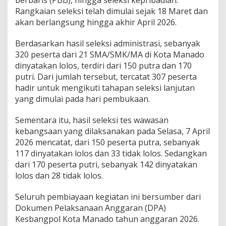
m
Rangkaian seleksi telah dimulai sejak 18 Maret dan
b
akan berlangsung hingga akhir April 2026.
e
n
Berdasarkan hasil seleksi administrasi, sebanyak
t
320 peserta dari 21 SMA/SMK/MA di Kota Manado
u
k
dinyatakan lolos, terdiri dari 150 putra dan 170
K
putri. Dari jumlah tersebut, tercatat 307 peserta
a
hadir untuk mengikuti tahapan seleksi lanjutan
r
yang dimulai pada hari pembukaan.
a
k
t
Sementara itu, hasil seleksi tes wawasan
e
kebangsaan yang dilaksanakan pada Selasa, 7 April
r
2026 mencatat, dari 150 peserta putra, sebanyak
y
117 dinyatakan lolos dan 33 tidak lolos. Sedangkan
a
n
dari 170 peserta putri, sebanyak 142 dinyatakan
g
lolos dan 28 tidak lolos.
B
a
Seluruh pembiayaan kegiatan ini bersumber dari
i
Dokumen Pelaksanaan Anggaran (DPA)
k
Kesbangpol Kota Manado tahun anggaran 2026.