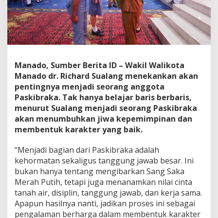
a
,
R
i
c
h
a
Manado, Sumber Berita ID – Wakil Walikota
r
Manado dr. Richard Sualang menekankan akan
d
S
pentingnya menjadi seorang anggota
u
Paskibraka. Tak hanya belajar baris berbaris,
a
menurut Sualang menjadi seorang Paskibraka
l
akan menumbuhkan jiwa kepemimpinan dan
a
membentuk karakter yang baik.
n
g
:
“Menjadi bagian dari Paskibraka adalah
J
kehormatan sekaligus tanggung jawab besar. Ini
a
bukan hanya tentang mengibarkan Sang Saka
d
Merah Putih, tetapi juga menanamkan nilai cinta
i
k
tanah air, disiplin, tanggung jawab, dan kerja sama.
a
Apapun hasilnya nanti, jadikan proses ini sebagai
n
pengalaman berharga dalam membentuk karakter
P