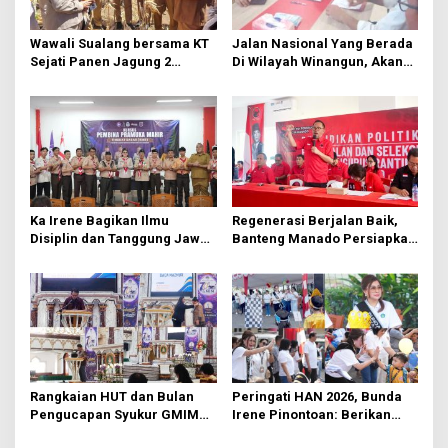
o
s
Wawali Sualang bersama KT
Jalan Nasional Yang Berada
Sejati Panen Jagung 2
Di Wilayah Winangun, Akan
Hektare di Paniki Bawah
Segera Diperbaiki Oleh BPJN
Ka Irene Bagikan Ilmu
Regenerasi Berjalan Baik,
Disiplin dan Tanggung Jawab
Banteng Manado Persiapkan
di KMD Kwartir Cabang
562 Kader Turun ke Akar
Manado
Rumput
Rangkaian HUT dan Bulan
Peringati HAN 2026, Bunda
Pengucapan Syukur GMIM
Irene Pinontoan: Berikan
Syalom Karombasan
Ruang Bagi Anak untuk