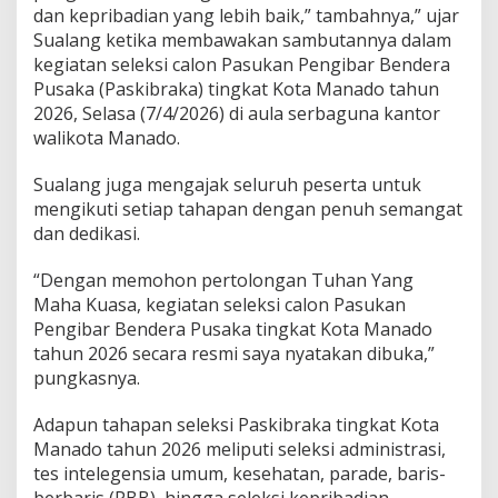
dan kepribadian yang lebih baik,” tambahnya,” ujar
r
o
Sualang ketika membawakan sambutannya dalam
s
kegiatan seleksi calon Pasukan Pengibar Bendera
e
Pusaka (Paskibraka) tingkat Kota Manado tahun
s
2026, Selasa (7/4/2026) di aula serbaguna kantor
I
walikota Manado.
n
i
P
Sualang juga mengajak seluruh peserta untuk
e
mengikuti setiap tahapan dengan penuh semangat
n
dan dedikasi.
g
a
l
“Dengan memohon pertolongan Tuhan Yang
a
Maha Kuasa, kegiatan seleksi calon Pasukan
m
Pengibar Bendera Pusaka tingkat Kota Manado
a
tahun 2026 secara resmi saya nyatakan dibuka,”
n
pungkasnya.
d
a
l
Adapun tahapan seleksi Paskibraka tingkat Kota
a
Manado tahun 2026 meliputi seleksi administrasi,
m
tes intelegensia umum, kesehatan, parade, baris-
M
berbaris (PBB), hingga seleksi kepribadian.
e