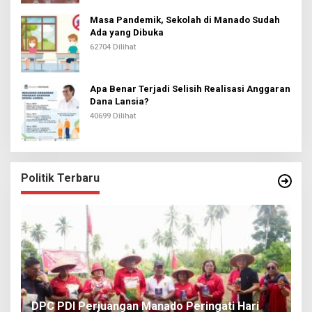
Masa Pandemik, Sekolah di Manado Sudah
Ada yang Dibuka
62704 Dilihat
Apa Benar Terjadi Selisih Realisasi Anggaran
Dana Lansia?
40699 Dilihat
Politik Terbaru
I
DPC PDI Perjuangan Manado Peringati Hari
T