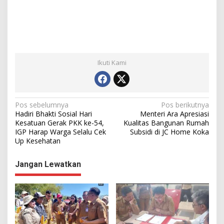
Ikuti Kami
N
Pos sebelumnya
Pos berikutnya
Hadiri Bhakti Sosial Hari
Menteri Ara Apresiasi
a
Kesatuan Gerak PKK ke-54,
Kualitas Bangunan Rumah
IGP Harap Warga Selalu Cek
Subsidi di JC Home Koka
v
Up Kesehatan
i
g
Jangan Lewatkan
a
s
i
p