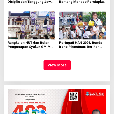
Disiplin dan Tanggung Jawab
Banteng Manado Persiapkan
di KMD Kwartir Cabang
562 Kader Turun ke Akar
Manado
Rumput
Rangkaian HUT dan Bulan
Peringati HAN 2026, Bunda
Pengucapan Syukur GMIM
Irene Pinontoan: Berikan
Syalom Karombasan
Ruang Bagi Anak untuk
Dimulai, Pandelaki:
Tampil Percaya Diri
Kemuliaan Hanya Bagi
Tuhan Yesus
View More