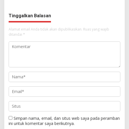
Dimulai, Pandelaki:
Tampil Percaya Diri
Kemuliaan Hanya Bagi
Tuhan Yesus
Tinggalkan Balasan
Alamat email Anda tidak akan dipublikasikan.
Ruas yang wajib
ditandai
*
Simpan nama, email, dan situs web saya pada peramban
ini untuk komentar saya berikutnya.