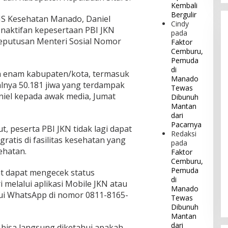
Kembali
Bergulir
JS Kesehatan Manado, Daniel
Cindy
aktifan kepesertaan PBI JKN
pada
Keputusan Menteri Sosial Nomor
Faktor
Cemburu,
Pemuda
di
ada enam kabupaten/kota, termasuk
Manado
alnya 50.181 jiwa yang terdampak
Tewas
niel kepada awak media, Jumat
Dibunuh
Mantan
dari
Pacarnya
, peserta PBI JKN tidak lagi dapat
Redaksi
atis di fasilitas kesehatan yang
pada
ehatan.
Faktor
Cemburu,
Pemuda
t dapat mengecek status
di
 melalui aplikasi Mobile JKN atau
Manado
i WhatsApp di nomor 0811-8165-
Tewas
Dibunuh
Mantan
dari
bisa langsung diketahui apakah