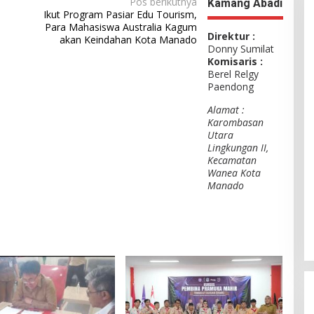
Pos berikutnya
Kamang Abadi
Ikut Program Pasiar Edu Tourism,
Para Mahasiswa Australia Kagum
Direktur :
akan Keindahan Kota Manado
Donny Sumilat
Komisaris :
Berel Relgy
Paendong
Alamat :
Karombasan
Utara
Lingkungan II,
Kecamatan
Wanea Kota
Manado