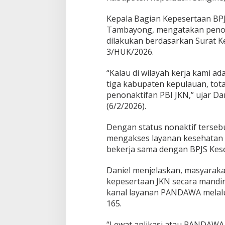
Kepala Bagian Kepesertaan BP
Tambayong, mengatakan penon
dilakukan berdasarkan Surat 
3/HUK/2026.
“Kalau di wilayah kerja kami 
tiga kabupaten kepulauan, tot
penonaktifan PBI JKN,” ujar Da
(6/2/2026).
Dengan status nonaktif tersebut
mengakses layanan kesehatan gr
bekerja sama dengan BPJS Kes
Daniel menjelaskan, masyaraka
kepesertaan JKN secara mandiri
kanal layanan PANDAWA melalu
165.
“Lewat aplikasi atau PANDAWA 