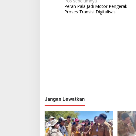
N
Pos sebelumnya
Peran Pala Jadi Motor Pengerak
a
Proses Transisi Digitalisasi
v
i
g
a
s
i
p
o
s
Jangan Lewatkan