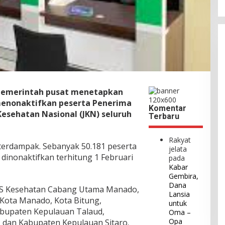
 Pemerintah pusat menetapkan
menonaktifkan peserta Penerima
Komentar
Kesehatan Nasional (JKN) seluruh
Terbaru
Rakyat
 terdampak. Sebanyak 50.181 peserta
jelata
 dinonaktifkan terhitung 1 Februari
pada
Kabar
Gembira,
Dana
JS Kesehatan Cabang Utama Manado,
Lansia
 Kota Manado, Kota Bitung,
untuk
bupaten Kepulauan Talaud,
Oma –
Opa
 dan Kabupaten Kepulauan Sitaro.