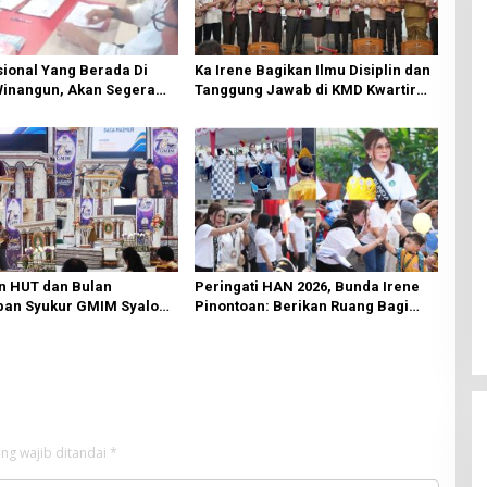
ional Yang Berada Di
Ka Irene Bagikan Ilmu Disiplin dan
Winangun, Akan Segera
Tanggung Jawab di KMD Kwartir
ki Oleh BPJN
Cabang Manado
n HUT dan Bulan
Peringati HAN 2026, Bunda Irene
an Syukur GMIM Syalom
Pinontoan: Berikan Ruang Bagi
an Dimulai, Pandelaki:
Anak untuk Tampil Percaya Diri
n Hanya Bagi Tuhan
ng wajib ditandai
*