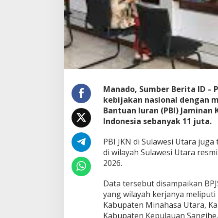
m
e
R
e
a
k
t
i
v
a
Manado, Sumber Berita ID –
s
kebijakan nasional dengan 
i
Bantuan Iuran (PBI) Jaminan 
K
Indonesia sebanyak 11 juta.
e
p
e
PBI JKN di Sulawesi Utara juga
s
di wilayah Sulawesi Utara resmi
e
2026.
r
t
Data tersebut disampaikan BP
a
a
yang wilayah kerjanya meliputi
n
Kabupaten Minahasa Utara, Ka
Kabupaten Kepulauan Sangihe,