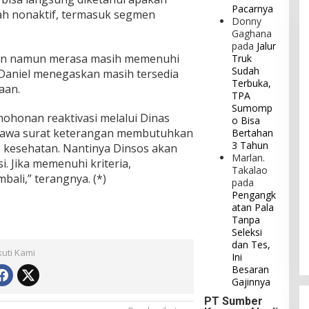
Pacarnya
dah nonaktif, termasuk segmen
Donny
Gaghana
pada
Jalur
kan namun merasa masih memenuhi
Truk
Sudah
 Daniel menegaskan masih tersedia
Terbuka,
aan.
TPA
Sumomp
ohonan reaktivasi melalui Dinas
o Bisa
bawa surat keterangan membutuhkan
Bertahan
3 Tahun
as kesehatan. Nantinya Dinsos akan
Marlan.
i. Jika memenuhi kriteria,
Takalao
bali,” terangnya. (*)
pada
Pengangk
atan Pala
Tanpa
Seleksi
dan Tes,
kuti Kami
Ini
Besaran
Gajinnya
PT Sumber