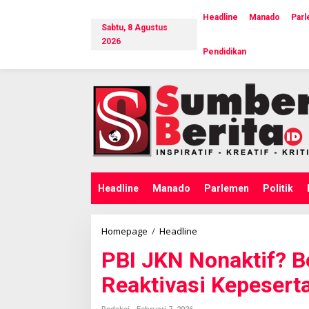
L
e
Headline
Manado
Par
Sabtu, 8 Agustus
w
a
2026
Pendidikan
t
i
k
e
k
o
n
t
e
n
Headline
Manado
Parlemen
Politik
Homepage
/
Headline
P
B
PBI JKN Nonaktif? B
I
J
Reaktivasi Kepesert
K
N
N