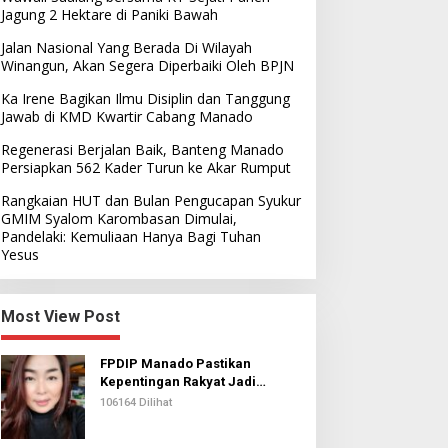
Jagung 2 Hektare di Paniki Bawah
Jalan Nasional Yang Berada Di Wilayah
Winangun, Akan Segera Diperbaiki Oleh BPJN
Ka Irene Bagikan Ilmu Disiplin dan Tanggung
Jawab di KMD Kwartir Cabang Manado
Regenerasi Berjalan Baik, Banteng Manado
Persiapkan 562 Kader Turun ke Akar Rumput
Rangkaian HUT dan Bulan Pengucapan Syukur
GMIM Syalom Karombasan Dimulai,
Pandelaki: Kemuliaan Hanya Bagi Tuhan
Yesus
Most View Post
FPDIP Manado Pastikan
Kepentingan Rakyat Jadi
Prioritas Dalam Perjuangan
106164 Dilihat