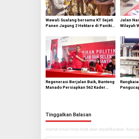
Wawali Sualang bersama KT Sejati
Jalan Nas
Panen Jagung 2 Hektare di Paniki
Wilayah 
Bawah
Diperbai
Regenerasi Berjalan Baik, Banteng
Rangkaia
Manado Persiapkan 562 Kader
Pengucap
Turun ke Akar Rumput
Karombas
Kemuliaa
Yesus
Tinggalkan Balasan
Alamat email Anda tidak akan dipublikasikan.
Ruas ya