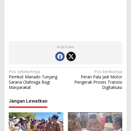
Ikuti Kami
N
Pos sebelumnya
Pos berikutnya
Pemkot Manado Tunjang
Peran Pala Jadi Motor
a
Sarana Olahraga Bagi
Pengerak Proses Transisi
Masyarakat
Digitalisasi
v
i
Jangan Lewatkan
g
a
s
i