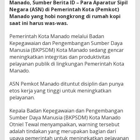
Manado, Sumber Berita ID – Para Aparatur Sipil
a
Negara (ASN) di Pemerintah Kota (Pemkot)
d
o
Manado yang hobi nongkrong di rumah kopi
N
saat ini harus was-was.
g
o
Pemerintah Kota Manado melalui Badan
p
Kepegawaian dan Pengembangan Sumber Daya
i
J
Manusia (BKPSDM) Kota Manado sedang gencar
a
meningkatkan integritas dan produktivitas
m
pelayanan publik di lingkungan Pemerintah Kota
K
Manado.
e
r
j
ASN Pemkot Manado dituntut disiplin dan punya
a
etos kerja yang tinggi untuk meningkatkan
K
pelayanan.
e
n
Kepala Badan Kepegawaian dan Pengembangan
a
H
Sumber Daya Manusia (BKPSDM) Kota Manado
u
Otniel Tewal menyampaikan, warning tersebut
k
adalah tindakan yang merupakan bagian dari
u
upaya pemerintah untuk meningkatkan pelayanan
m