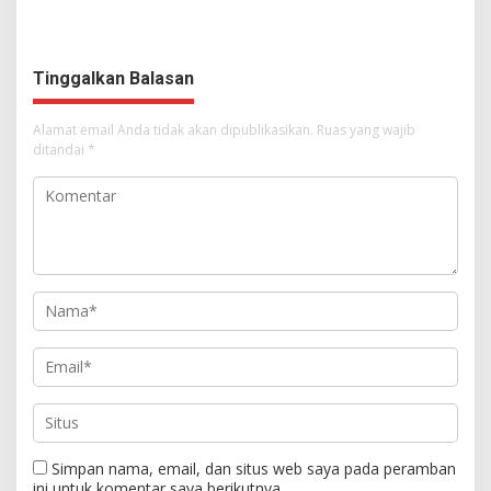
Syalom Karombasan
Ruang Bagi Anak untuk
Dimulai, Pandelaki:
Tampil Percaya Diri
Kemuliaan Hanya Bagi
Tuhan Yesus
Tinggalkan Balasan
Alamat email Anda tidak akan dipublikasikan.
Ruas yang wajib
ditandai
*
Simpan nama, email, dan situs web saya pada peramban
ini untuk komentar saya berikutnya.