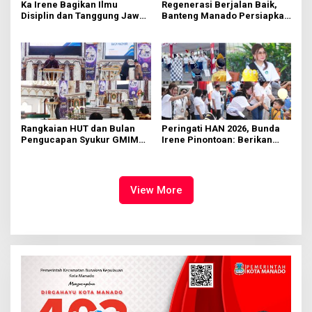
Ka Irene Bagikan Ilmu
Regenerasi Berjalan Baik,
Disiplin dan Tanggung Jawab
Banteng Manado Persiapkan
di KMD Kwartir Cabang
562 Kader Turun ke Akar
Manado
Rumput
Rangkaian HUT dan Bulan
Peringati HAN 2026, Bunda
Pengucapan Syukur GMIM
Irene Pinontoan: Berikan
Syalom Karombasan
Ruang Bagi Anak untuk
Dimulai, Pandelaki:
Tampil Percaya Diri
Kemuliaan Hanya Bagi
Tuhan Yesus
View More