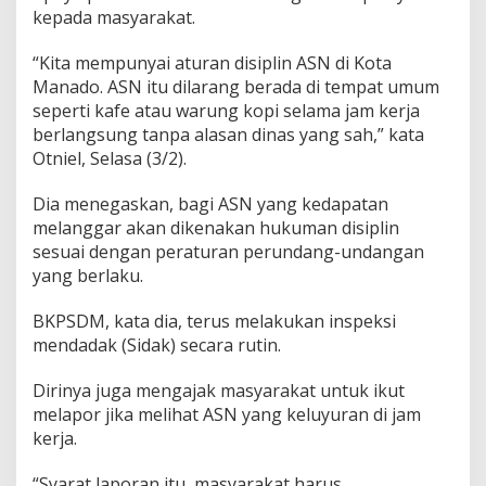
kepada masyarakat.
a
n
D
“Kita mempunyai aturan disiplin ASN di Kota
i
Manado. ASN itu dilarang berada di tempat umum
s
seperti kafe atau warung kopi selama jam kerja
i
berlangsung tanpa alasan dinas yang sah,” kata
p
l
Otniel, Selasa (3/2).
i
n
​Dia menegaskan, bagi ASN yang kedapatan
melanggar akan dikenakan hukuman disiplin
sesuai dengan peraturan perundang-undangan
yang berlaku.
BKPSDM, kata dia, terus melakukan inspeksi
mendadak (Sidak) secara rutin.
​Dirinya juga mengajak masyarakat untuk ikut
melapor jika melihat ASN yang keluyuran di jam
kerja.
“​Syarat laporan itu, masyarakat harus