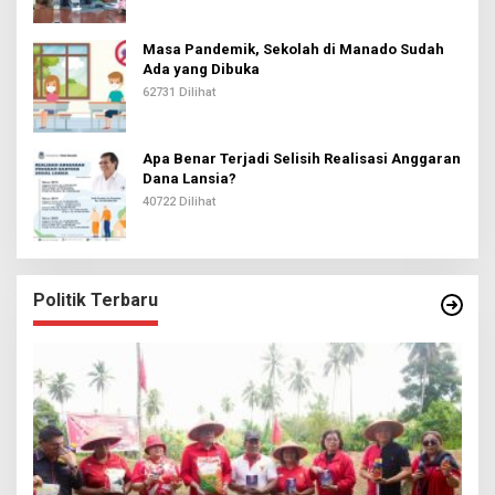
Masa Pandemik, Sekolah di Manado Sudah
Ada yang Dibuka
62731 Dilihat
Apa Benar Terjadi Selisih Realisasi Anggaran
Dana Lansia?
40722 Dilihat
Politik Terbaru
I