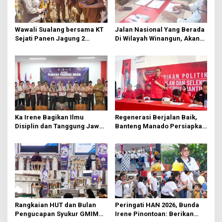
p
o
Wawali Sualang bersama KT
Jalan Nasional Yang Berada
s
Sejati Panen Jagung 2
Di Wilayah Winangun, Akan
Hektare di Paniki Bawah
Segera Diperbaiki Oleh BPJN
Ka Irene Bagikan Ilmu
Regenerasi Berjalan Baik,
Disiplin dan Tanggung Jawab
Banteng Manado Persiapkan
di KMD Kwartir Cabang
562 Kader Turun ke Akar
Manado
Rumput
Rangkaian HUT dan Bulan
Peringati HAN 2026, Bunda
Pengucapan Syukur GMIM
Irene Pinontoan: Berikan