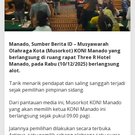
r
p
i
l
i
h
K
e
Manado, Sumber Berita ID – Musyawarah
t
Olahraga Kota (Musorkot) KONI Manado yang
u
berlangsung di ruang rapat Three R Hotel
a
Manado, pada Rabu (10/12/2025) berlangsung
K
O
alot.
N
I
Tarik menarik pendapat dan saling sanggah terjadi
M
sejak pemilihan pimpinan sidang.
a
n
a
Dari pantauan media ini, Musorkot KONI Manado
d
yang akan memilih ketua KONI Manado ini
o
berlangsung sejak pukul 09.00 pagi.
Jalannya pemilihan dilakukan secara terbuka.
Artinya, satu pemilik cabang olahraga satu suara.