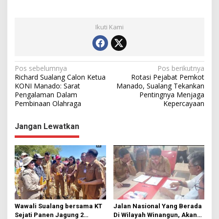
Ikuti Kami
N
Pos sebelumnya
Pos berikutnya
Richard Sualang Calon Ketua
Rotasi Pejabat Pemkot
a
KONI Manado: Sarat
Manado, Sualang Tekankan
Pengalaman Dalam
Pentingnya Menjaga
v
Pembinaan Olahraga
Kepercayaan
i
g
Jangan Lewatkan
a
s
i
p
o
s
Wawali Sualang bersama KT
Jalan Nasional Yang Berada
Sejati Panen Jagung 2
Di Wilayah Winangun, Akan