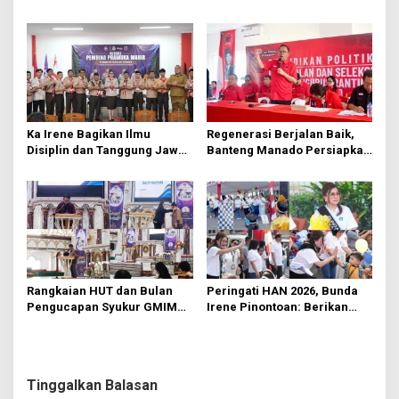
Hektare di Paniki Bawah
Segera Diperbaiki Oleh BPJN
Ka Irene Bagikan Ilmu
Regenerasi Berjalan Baik,
Disiplin dan Tanggung Jawab
Banteng Manado Persiapkan
di KMD Kwartir Cabang
562 Kader Turun ke Akar
Manado
Rumput
Rangkaian HUT dan Bulan
Peringati HAN 2026, Bunda
Pengucapan Syukur GMIM
Irene Pinontoan: Berikan
Syalom Karombasan
Ruang Bagi Anak untuk
Dimulai, Pandelaki:
Tampil Percaya Diri
Kemuliaan Hanya Bagi
Tuhan Yesus
Tinggalkan Balasan