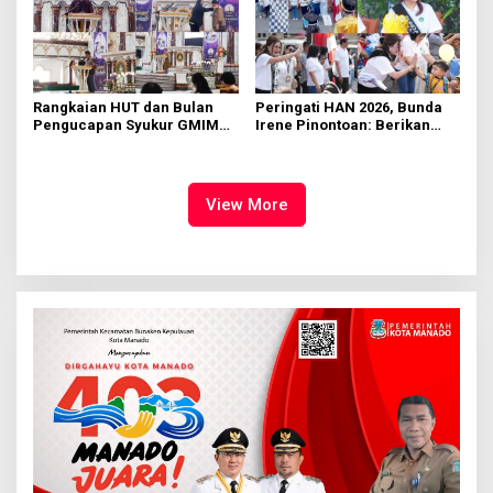
Rangkaian HUT dan Bulan
Peringati HAN 2026, Bunda
Pengucapan Syukur GMIM
Irene Pinontoan: Berikan
Syalom Karombasan
Ruang Bagi Anak untuk
Dimulai, Pandelaki:
Tampil Percaya Diri
Kemuliaan Hanya Bagi
Tuhan Yesus
View More