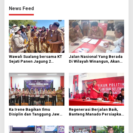
News Feed
Wawali Sualang bersama KT
Jalan Nasional Yang Berada
Sejati Panen Jagung 2
Di Wilayah Winangun, Akan
Hektare di Paniki Bawah
Segera Diperbaiki Oleh BPJN
Ka Irene Bagikan Ilmu
Regenerasi Berjalan Baik,
Disiplin dan Tanggung Jawab
Banteng Manado Persiapkan
di KMD Kwartir Cabang
562 Kader Turun ke Akar
Manado
Rumput