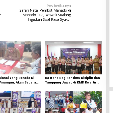
Pos berikutnya
Safari Natal Pemkot Manado di
P
Manado Tua, Wawali Sualang
Ingatkan Soal Rasa Syukur
ional Yang Berada Di
Ka Irene Bagikan Ilmu Disiplin dan
Winangun, Akan Segera
Tanggung Jawab di KMD Kwartir
ki Oleh BPJN
Cabang Manado