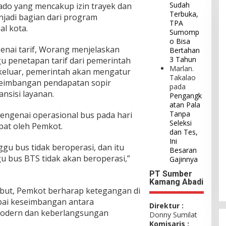
Sudah
ado yang mencakup izin trayek dan
Terbuka,
enjadi bagian dari program
TPA
l kota.
Sumomp
o Bisa
enai tarif, Worang menjelaskan
Bertahan
3 Tahun
penetapan tarif dari pemerintah
Marlan.
 keluar, pemerintah akan mengatur
Takalao
seimbangan pendapatan sopir
pada
nsisi layanan.
Pengangk
atan Pala
Tanpa
mengenai operasional bus pada hari
Seleksi
pat oleh Pemkot.
dan Tes,
Ini
gu bus tidak beroperasi, dan itu
Besaran
gu bus BTS tidak akan beroperasi,”
Gajinnya
PT Sumber
Kamang Abadi
but, Pemkot berharap ketegangan di
pai keseimbangan antara
Direktur :
odern dan keberlangsungan
Donny Sumilat
Komisaris :