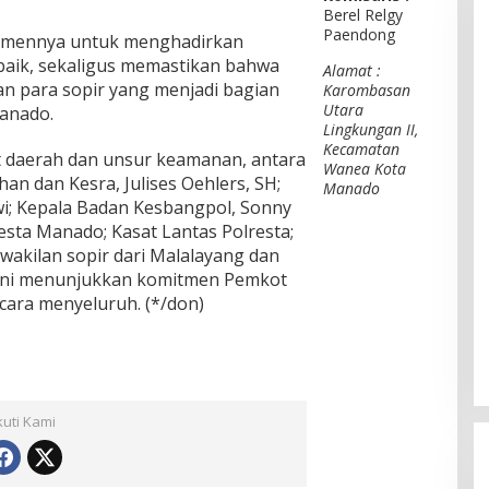
Berel Relgy
Paendong
tmennya untuk menghadirkan
 baik, sekaligus memastikan bahwa
Alamat :
an para sopir yang menjadi bagian
Karombasan
Utara
Manado.
Lingkungan II,
Kecamatan
at daerah dan unsur keamanan, antara
Wanea Kota
han dan Kesra, Julises Oehlers, SH;
Manado
wi; Kepala Badan Kesbangpol, Sonny
ta Manado; Kasat Lantas Polresta;
wakilan sopir dari Malalayang dan
or ini menunjukkan komitmen Pemkot
ara menyeluruh. (*/don)
kuti Kami