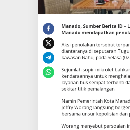
o
O
l
e
h
Manado, Sumber Berita ID – 
S
Manado mendapatkan penolak
o
p
Aksi penolakan tersebut terpan
i
diantaranya di seputaran Tugu
r
M
kawasan Bahu, pada Selasa (02
i
k
Sejumlah sopir mikrolet bahk
r
kendaraannya untuk menghalan
o
layanan bus sempat terhenti d
l
e
sekitar titik pemalangan.
t
,
Namin Pemerintah Kota Manad
P
Jeffry Worang langsung berg
e
bersama unsur kepolisian dan p
m
k
o
Worang menyebut persoalan ini
t