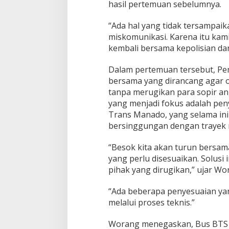
hasil pertemuan sebelumnya.
M
a
“Ada hal yang tidak tersampaik
n
miskomunikasi. Karena itu kam
a
d
kembali bersama kepolisian dan
o
A
Dalam pertemuan tersebut, Pe
m
bersama yang dirancang agar o
b
tanpa merugikan para sopir an
i
l
yang menjadi fokus adalah peny
L
Trans Manado, yang selama ini 
a
bersinggungan dengan trayek m
n
g
“Besok kita akan turun bersama
k
a
yang perlu disesuaikan. Solusi 
h
pihak yang dirugikan,” ujar Wo
B
i
“Ada beberapa penyesuaian yan
j
melalui proses teknis.”
a
k
Worang menegaskan, Bus BTS d