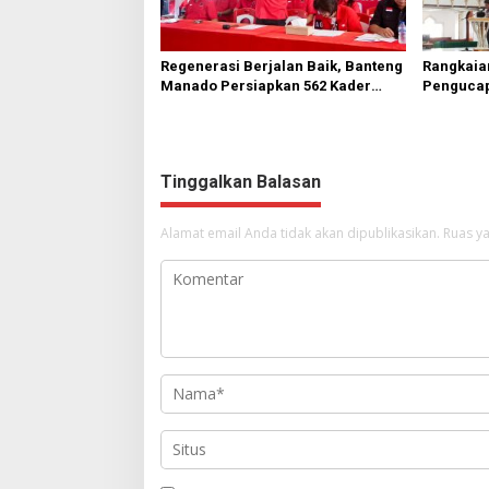
Regenerasi Berjalan Baik, Banteng
Rangkaia
Manado Persiapkan 562 Kader
Pengucap
Turun ke Akar Rumput
Karombas
Kemuliaa
Yesus
Tinggalkan Balasan
Alamat email Anda tidak akan dipublikasikan.
Ruas ya