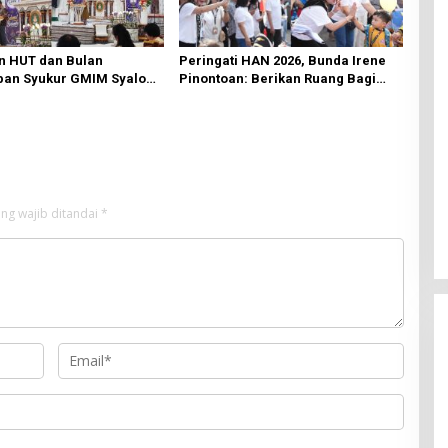
n HUT dan Bulan
Peringati HAN 2026, Bunda Irene
an Syukur GMIM Syalom
Pinontoan: Berikan Ruang Bagi
an Dimulai, Pandelaki:
Anak untuk Tampil Percaya Diri
n Hanya Bagi Tuhan
ng wajib ditandai
*