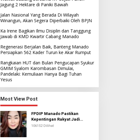
Jagung 2 Hektare di Paniki Bawah
Jalan Nasional Yang Berada Di Wilayah
Winangun, Akan Segera Diperbaiki Oleh BPJN
Ka Irene Bagikan Ilmu Disiplin dan Tanggung
Jawab di KMD Kwartir Cabang Manado
Regenerasi Berjalan Baik, Banteng Manado
Persiapkan 562 Kader Turun ke Akar Rumput
Rangkaian HUT dan Bulan Pengucapan Syukur
GMIM Syalom Karombasan Dimulai,
Pandelaki: Kemuliaan Hanya Bagi Tuhan
Yesus
Most View Post
FPDIP Manado Pastikan
Kepentingan Rakyat Jadi
Prioritas Dalam Perjuangan
106152 Dilihat