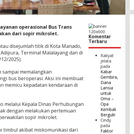
Layanan operasional Bus Trans
an dari sopir mikrolet.
Komentar
Terbaru
tau disejumlah titik di Kota Manado,
 Adipura, Terminal Malalayang dan di
Rakyat
/12/2025).
jelata
pada
an sampai memalangkan
Kabar
Gembira,
gi bus beroperasi. Aksi ini membuat
Dana
an memicu kepadatan kendaraan di
Lansia
untuk
Oma –
o melalui Kepala Dinas Perhubungan
Opa
Kembali
erak dengan melakukan pertemuan
Bergulir
erwakilan sopir mikrolet.
Cindy
pada
 timbul akibat miskomunikasi dari
Faktor