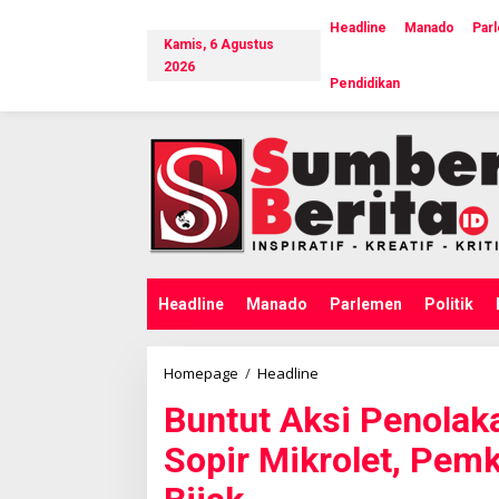
L
e
Headline
Manado
Par
Kamis, 6 Agustus
w
a
2026
Pendidikan
t
i
k
e
k
o
n
t
e
n
Headline
Manado
Parlemen
Politik
Homepage
/
Headline
B
u
Buntut Aksi Penolak
n
t
Sopir Mikrolet, Pem
u
t
A