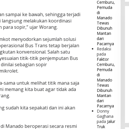
Cemburu,
Pemuda
di
an sampai ke bawah, sehingga terjadi
Manado
i langsung melakukan koordinasi
Tewas
 para sopir,” ujar Worang.
Dibunuh
Mantan
dari
mkot menyodorkan sejumlah solusi
Pacarnya
perasional Bus Trans tetap berjalan
Redaksi
gkutan konvensional. Salah satu
pada
esuaian titik-titik penjemputan Bus
Faktor
dinilai sebagian sopir
Cemburu,
Pemuda
ikrolet.
di
Manado
-sama untuk melihat titik mana saja
Tewas
ini memang kita buat agar tidak ada
Dibunuh
rang.
Mantan
dari
Pacarnya
g sudah kita sepakati dan ini akan
Donny
Gaghana
pada
Jalur
i Manado beroperasi secara resmi
Truk