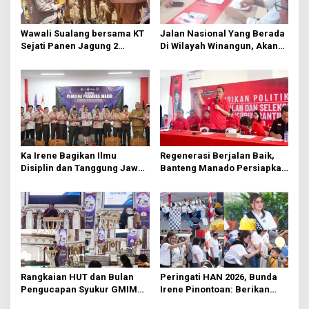
s
Wawali Sualang bersama KT
Jalan Nasional Yang Berada
Sejati Panen Jagung 2
Di Wilayah Winangun, Akan
Hektare di Paniki Bawah
Segera Diperbaiki Oleh BPJN
Ka Irene Bagikan Ilmu
Regenerasi Berjalan Baik,
Disiplin dan Tanggung Jawab
Banteng Manado Persiapkan
di KMD Kwartir Cabang
562 Kader Turun ke Akar
Manado
Rumput
Rangkaian HUT dan Bulan
Peringati HAN 2026, Bunda
Pengucapan Syukur GMIM
Irene Pinontoan: Berikan
Syalom Karombasan
Ruang Bagi Anak untuk