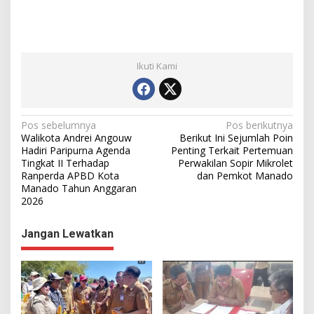
Ikuti Kami
N
Pos sebelumnya
Pos berikutnya
Walikota Andrei Angouw
Berikut Ini Sejumlah Poin
a
Hadiri Paripurna Agenda
Penting Terkait Pertemuan
Tingkat II Terhadap
Perwakilan Sopir Mikrolet
v
Ranperda APBD Kota
dan Pemkot Manado
i
Manado Tahun Anggaran
2026
g
a
Jangan Lewatkan
s
i
p
o