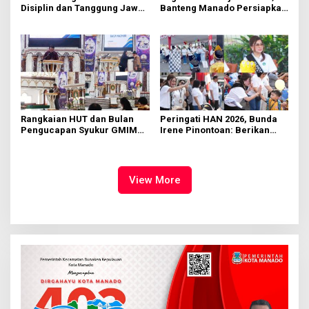
Disiplin dan Tanggung Jawab
Banteng Manado Persiapkan
di KMD Kwartir Cabang
562 Kader Turun ke Akar
Manado
Rumput
Rangkaian HUT dan Bulan
Peringati HAN 2026, Bunda
Pengucapan Syukur GMIM
Irene Pinontoan: Berikan
Syalom Karombasan
Ruang Bagi Anak untuk
Dimulai, Pandelaki:
Tampil Percaya Diri
Kemuliaan Hanya Bagi
Tuhan Yesus
View More