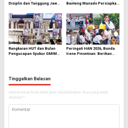
Disiplin dan Tanggung Jawab
Banteng Manado Persiapkan
di KMD Kwartir Cabang
562 Kader Turun ke Akar
Manado
Rumput
Rangkaian HUT dan Bulan
Peringati HAN 2026, Bunda
Pengucapan Syukur GMIM
Irene Pinontoan: Berikan
Syalom Karombasan
Ruang Bagi Anak untuk
Dimulai, Pandelaki:
Tampil Percaya Diri
Kemuliaan Hanya Bagi
Tuhan Yesus
Tinggalkan Balasan
Alamat email Anda tidak akan dipublikasikan.
Ruas yang wajib
ditandai
*