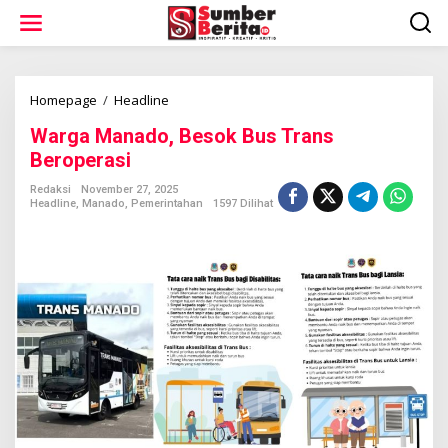
L
e
w
a
t
i
Homepage
/
Headline
W
k
a
Warga Manado, Besok Bus Trans
e
r
k
g
Beroperasi
o
a
n
M
Redaksi
November 27, 2025
t
Headline
,
Manado
,
Pemerintahan
1597 Dilihat
a
e
n
n
a
d
o
,
B
e
s
o
k
B
u
s