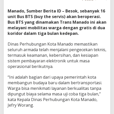
T
r
Manado, Sumber Berita ID – Besok, sebanyak 16
a
unit Bus BTS (buy the servis) akan beroperasi.
n
s
Bus BTS yang dinamakan Trans Manado ini akan
B
melayani mobilitas warga dengan gratis di dua
e
koridor dalam tiga bulan kedepan.
r
o
Dinas Perhubungan Kota Manado memastikan
p
e
seluruh armada telah menjalani pengecekan teknis,
r
termasuk keamanan, kebersihan, dan kesiapan
a
sistem pembayaran elektronik untuk masa
s
operasional berikutnya.
i
“Ini adalah bagian dari upaya pemerintah kota
membangun budaya baru dalam bertransportasi.
Warga bisa menikmati layanan berkualitas tanpa
dipungut biaya selama masa uji coba tiga bulan,”
kata Kepala Dinas Perhubungan Kota Manado,
Jefry Worang.