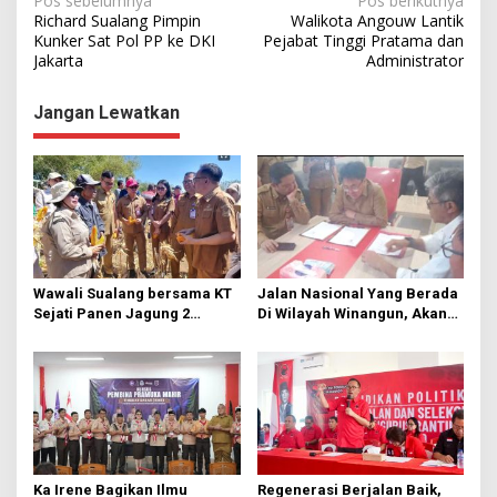
N
Pos sebelumnya
Pos berikutnya
Richard Sualang Pimpin
Walikota Angouw Lantik
a
Kunker Sat Pol PP ke DKI
Pejabat Tinggi Pratama dan
Jakarta
Administrator
v
i
Jangan Lewatkan
g
a
s
i
p
o
Wawali Sualang bersama KT
Jalan Nasional Yang Berada
s
Sejati Panen Jagung 2
Di Wilayah Winangun, Akan
Hektare di Paniki Bawah
Segera Diperbaiki Oleh BPJN
Ka Irene Bagikan Ilmu
Regenerasi Berjalan Baik,