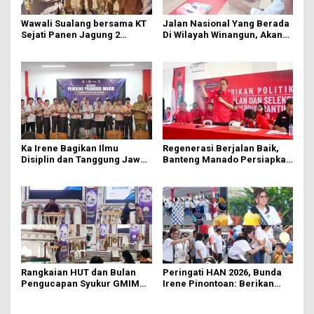
Wawali Sualang bersama KT
Jalan Nasional Yang Berada
Sejati Panen Jagung 2
Di Wilayah Winangun, Akan
Hektare di Paniki Bawah
Segera Diperbaiki Oleh BPJN
Ka Irene Bagikan Ilmu
Regenerasi Berjalan Baik,
Disiplin dan Tanggung Jawab
Banteng Manado Persiapkan
di KMD Kwartir Cabang
562 Kader Turun ke Akar
Manado
Rumput
Rangkaian HUT dan Bulan
Peringati HAN 2026, Bunda
Pengucapan Syukur GMIM
Irene Pinontoan: Berikan
Syalom Karombasan
Ruang Bagi Anak untuk
Dimulai, Pandelaki:
Tampil Percaya Diri