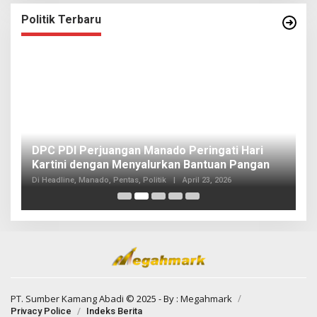
Politik Terbaru
I
DPC PDI Perjuangan Manado Peringati Hari
T
Kartini dengan Menyalurkan Bantuan Pangan
I
Di
Di Headline, Manado, Pentas, Politik
|
April 23, 2026
20
PT. Sumber Kamang Abadi
© 2025 - By :
Megahmark
Privacy Police
Indeks Berita