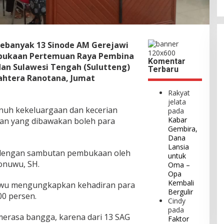
Sebanyak 13 Sinode AM Gerejawi
mbukaan Pertemuan Raya Pembina
Komentar
an Sulawesi Tengah (Sulutteng)
Terbaru
ahtera Ranotana, Jumat
Rakyat
jelata
nuh kekeluargaan dan kecerian
pada
Kabar
an yang dibawakan boleh para
Gembira,
Dana
Lansia
an dengan sambutan pembukaan oleh
untuk
onuwu, SH.
Oma –
Opa
Kembali
wu mengungkapkan kehadiran para
Bergulir
00 persen.
Cindy
pada
merasa bangga, karena dari 13 SAG
Faktor