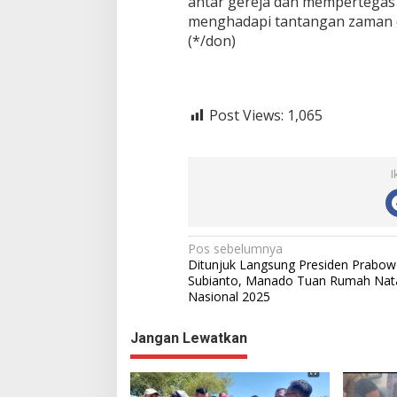
antar gereja dan mempertegas
menghadapi tantangan zaman d
(*/don)
Post Views:
1,065
I
N
Pos sebelumnya
Ditunjuk Langsung Presiden Prabo
a
Subianto, Manado Tuan Rumah Nat
Nasional 2025
v
i
Jangan Lewatkan
g
a