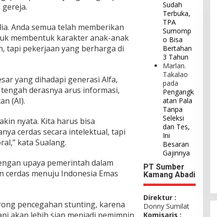
Sudah
 gereja.
Terbuka,
TPA
lia. Anda semua telah memberikan
Sumomp
ntuk membentuk karakter anak-anak
o Bisa
h, tapi pekerjaan yang berharga di
Bertahan
3 Tahun
Marlan.
Takalao
sar yang dihadapi generasi Alfa,
pada
tengah derasnya arus informasi,
Pengangk
n (AI).
atan Pala
Tanpa
Seleksi
in nyata. Kita harus bisa
dan Tes,
ya cerdas secara intelektual, tapi
Ini
al,” kata Sualang.
Besaran
Gajinnya
dengan upaya pemerintah dalam
PT Sumber
 cerdas menuju Indonesia Emas
Kamang Abadi
Direktur :
rong pencegahan stunting, karena
Donny Sumilat
ani akan lebih siap menjadi pemimpin
Komisaris :