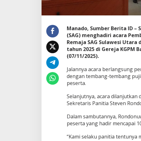
a
j
a
S
A
Manado, Sumber Berita ID – 
G
(SAG) menghadiri acara Pe
S
Remaja SAG Sulawesi Utara d
u
tahun 2025 di Gereja KGPM B
l
(07/11/2025).
u
t
t
Jalannya acara berlangsung pe
e
dengan tembang-tembang puji
n
peserta.
g
2
0
Selanjutnya, acara dilanjutk
2
Sekretaris Panitia Steven Rond
5
B
Dalam sambutannya, Rondonu
e
peserta yang hadir mencapai 1
r
l
a
“Kami selaku panitia tentunya 
n