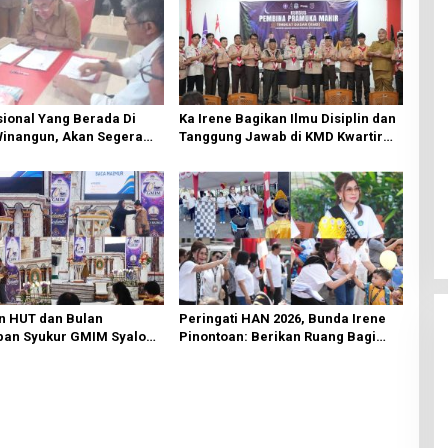
ional Yang Berada Di
Ka Irene Bagikan Ilmu Disiplin dan
Winangun, Akan Segera
Tanggung Jawab di KMD Kwartir
ki Oleh BPJN
Cabang Manado
n HUT dan Bulan
Peringati HAN 2026, Bunda Irene
an Syukur GMIM Syalom
Pinontoan: Berikan Ruang Bagi
an Dimulai, Pandelaki:
Anak untuk Tampil Percaya Diri
n Hanya Bagi Tuhan