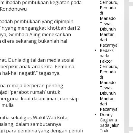
lam ibadah pembukaan kegiatan pada
Cemburu,
Pemuda
ap Rondonuwu.
di
Manado
ibadah pembukaan yang dipimpin
Tewas
M.Th.yang mengangkat khotbah dari 2
Dibunuh
nnya, Gembala Aling menekankan
Mantan
dari
di era sekarang bukanlah hal
Pacarnya
Redaksi
pada
. Dunia digital dan media sosial
Faktor
berpikir anak-anak kita. Pembina
Cemburu,
Pemuda
 hal-hal negatif,” tegasnya.
di
Manado
a remaja berperan penting
Tewas
adi ‘perabot rumah’ untuk
Dibunuh
erguna, kuat dalam iman, dan siap
Mantan
dari
 mulia.
Pacarnya
Donny
tia sekaligus Wakil Wali Kota
Gaghana
Sualang, dalam sambutannya
pada
Jalur
bagi para pembina yang dengan penuh
Truk