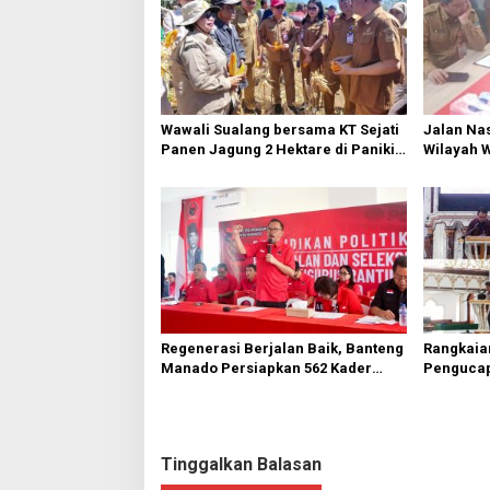
s
i
p
o
s
Wawali Sualang bersama KT Sejati
Jalan Nas
Panen Jagung 2 Hektare di Paniki
Wilayah 
Bawah
Diperbai
Regenerasi Berjalan Baik, Banteng
Rangkaia
Manado Persiapkan 562 Kader
Pengucap
Turun ke Akar Rumput
Karombas
Kemuliaa
Yesus
Tinggalkan Balasan