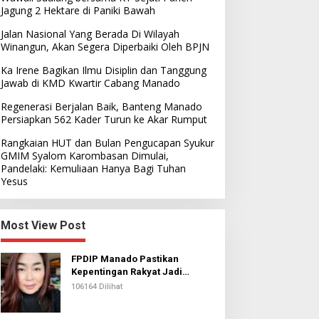
Jagung 2 Hektare di Paniki Bawah
Jalan Nasional Yang Berada Di Wilayah
Winangun, Akan Segera Diperbaiki Oleh BPJN
Ka Irene Bagikan Ilmu Disiplin dan Tanggung
Jawab di KMD Kwartir Cabang Manado
Regenerasi Berjalan Baik, Banteng Manado
Persiapkan 562 Kader Turun ke Akar Rumput
Rangkaian HUT dan Bulan Pengucapan Syukur
GMIM Syalom Karombasan Dimulai,
Pandelaki: Kemuliaan Hanya Bagi Tuhan
Yesus
Most View Post
FPDIP Manado Pastikan
Kepentingan Rakyat Jadi
Prioritas Dalam Perjuangan
106164 Dilihat