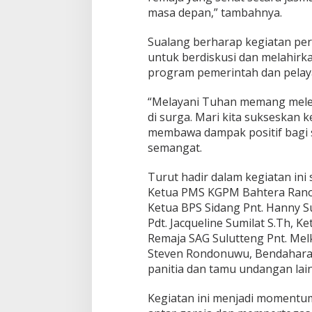
masa depan,” tambahnya.
Sualang berharap kegiatan per
untuk berdiskusi dan melahirk
program pemerintah dan pelay
“Melayani Tuhan memang melel
di surga. Mari kita sukseskan k
membawa dampak positif bagi s
semangat.
Turut hadir dalam kegiatan ini
Ketua PMS KGPM Bahtera Rano
Ketua BPS Sidang Pnt. Hanny 
Pdt. Jacqueline Sumilat S.Th, K
Remaja SAG Sulutteng Pnt. Melky
Steven Rondonuwu, Bendahara P
panitia dan tamu undangan lai
Kegiatan ini menjadi momentu