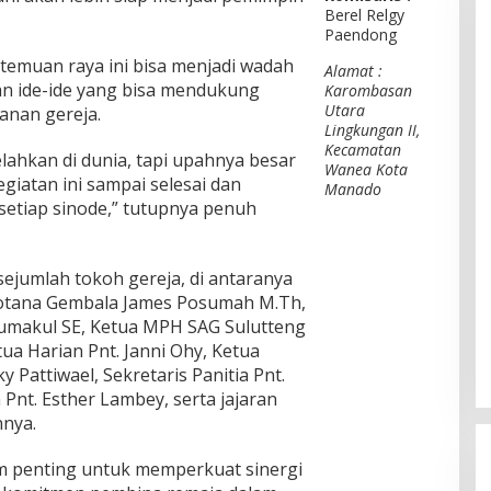
Berel Relgy
Paendong
temuan raya ini bisa menjadi wadah
Alamat :
an ide-ide yang bisa mendukung
Karombasan
Utara
anan gereja.
Lingkungan II,
Kecamatan
ahkan di dunia, tapi upahnya besar
Wanea Kota
egiatan ini sampai selesai dan
Manado
etiap sinode,” tutupnya penuh
 sejumlah tokoh gereja, di antaranya
tana Gembala James Posumah M.Th,
Sumakul SE, Ketua MPH SAG Sulutteng
etua Harian Pnt. Janni Ohy, Ketua
 Pattiwael, Sekretaris Panitia Pnt.
nt. Esther Lambey, serta jajaran
nnya.
m penting untuk memperkuat sinergi