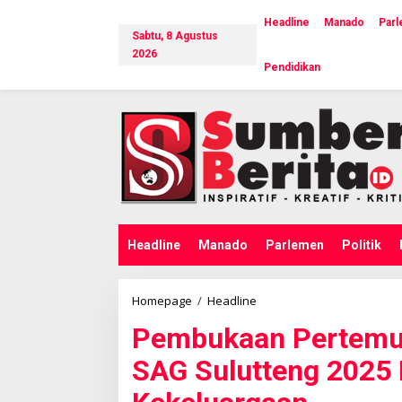
L
e
Headline
Manado
Par
Sabtu, 8 Agustus
w
a
2026
Pendidikan
t
i
k
e
k
o
n
t
e
n
Headline
Manado
Parlemen
Politik
Homepage
/
Headline
P
e
Pembukaan Pertemu
m
b
SAG Sulutteng 2025
u
k
a