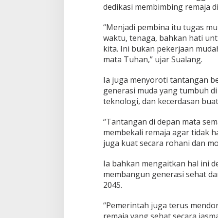
dedikasi membimbing remaja di
“Menjadi pembina itu tugas mu
waktu, tenaga, bahkan hati u
kita. Ini bukan pekerjaan muda
mata Tuhan,” ujar Sualang.
Ia juga menyoroti tantangan be
generasi muda yang tumbuh di 
teknologi, dan kecerdasan buata
“Tantangan di depan mata semak
membekali remaja agar tidak han
juga kuat secara rohani dan mor
Ia bahkan mengaitkan hal ini 
membangun generasi sehat dan
2045.
“Pemerintah juga terus mendo
remaja yang sehat secara jasm