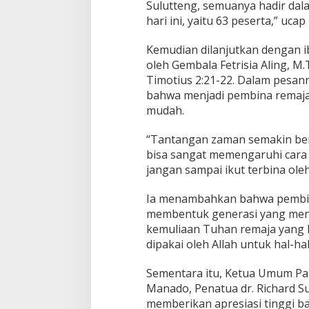
Sulutteng, semuanya hadir da
g
hari ini, yaitu 63 peserta,” uc
s
u
Kemudian dilanjutkan dengan 
n
g
oleh Gembala Fetrisia Aling, 
P
Timotius 2:21-22. Dalam pesa
e
bahwa menjadi pembina remaja 
n
mudah.
u
h
K
“Tantangan zaman semakin berat
e
bisa sangat memengaruhi cara 
k
jangan sampai ikut terbina oleh
e
l
Ia menambahkan bahwa pembin
u
a
membentuk generasi yang menj
r
kemuliaan Tuhan remaja yang b
g
dipakai oleh Allah untuk hal-hal
a
a
Sementara itu, Ketua Umum Pani
n
Manado, Penatua dr. Richard 
memberikan apresiasi tinggi 