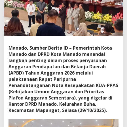
K
o
t
a
M
a
n
a
d
Manado, Sumber Berita ID – Pemerintah Kota
o
Manado dan DPRD Kota Manado menandai
H
a
langkah penting dalam proses penyusunan
d
Anggaran Pendapatan dan Belanja Daerah
i
(APBD) Tahun Anggaran 2026 melalui
r
pelaksanaan Rapat Paripurna
i
Penandatanganan Nota Kesepakatan KUA-PPAS
R
a
(Kebijakan Umum Anggaran dan Prioritas
p
Plafon Anggaran Sementara), yang digelar di
a
Kantor DPRD Manado, Kelurahan Buha,
t
Kecamatan Mapanget, Selasa (29/10/2025).
P
a
r
i