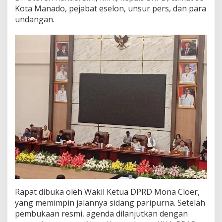
Kota Manado, pejabat eselon, unsur pers, dan para
e
s
undangan.
e
p
a
k
a
t
a
n
K
U
A
-
P
P
A
S
A
P
B
Rapat dibuka oleh Wakil Ketua DPRD Mona Cloer,
D
yang memimpin jalannya sidang paripurna. Setelah
2
pembukaan resmi, agenda dilanjutkan dengan
0