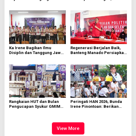
Hektare di Paniki Bawah
Segera Diperbaiki Oleh BPJN
Ka Irene Bagikan Ilmu
Regenerasi Berjalan Baik,
Disiplin dan Tanggung Jawab
Banteng Manado Persiapkan
di KMD Kwartir Cabang
562 Kader Turun ke Akar
Manado
Rumput
Rangkaian HUT dan Bulan
Peringati HAN 2026, Bunda
Pengucapan Syukur GMIM
Irene Pinontoan: Berikan
Syalom Karombasan
Ruang Bagi Anak untuk
Dimulai, Pandelaki:
Tampil Percaya Diri
Kemuliaan Hanya Bagi
Tuhan Yesus
View More