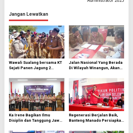
Administrator 2025
i
g
Jangan Lewatkan
a
s
i
p
o
s
Wawali Sualang bersama KT
Jalan Nasional Yang Berada
Sejati Panen Jagung 2
Di Wilayah Winangun, Akan
Hektare di Paniki Bawah
Segera Diperbaiki Oleh BPJN
Ka Irene Bagikan Ilmu
Regenerasi Berjalan Baik,
Disiplin dan Tanggung Jawab
Banteng Manado Persiapkan
di KMD Kwartir Cabang
562 Kader Turun ke Akar
Manado
Rumput