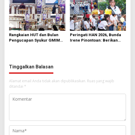
Rangkaian HUT dan Bulan
Peringati HAN 2026, Bunda
Pengucapan Syukur GMIM
Irene Pinontoan: Berikan
Syalom Karombasan
Ruang Bagi Anak untuk
Dimulai, Pandelaki:
Tampil Percaya Diri
Kemuliaan Hanya Bagi
Tuhan Yesus
Tinggalkan Balasan
Alamat email Anda tidak akan dipublikasikan.
Ruas yang wajib
ditandai
*