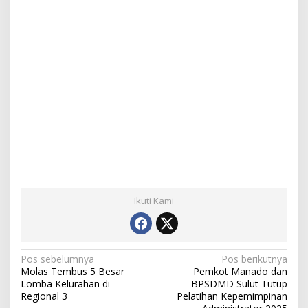
Ikuti Kami
N
Pos sebelumnya
Pos berikutnya
Molas Tembus 5 Besar
Pemkot Manado dan
a
Lomba Kelurahan di
BPSDMD Sulut Tutup
Regional 3
Pelatihan Kepemimpinan
v