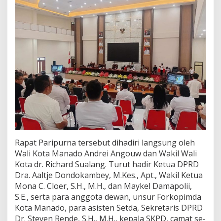
p
u
r
n
a
P
e
n
a
n
d
a
t
a
n
g
Rapat Paripurna tersebut dihadiri langsung oleh
a
Wali Kota Manado Andrei Angouw dan Wakil Wali
n
Kota dr. Richard Sualang. Turut hadir Ketua DPRD
a
Dra. Aaltje Dondokambey, M.Kes., Apt., Wakil Ketua
n
N
Mona C. Cloer, S.H., M.H., dan Maykel Damapolii,
o
S.E., serta para anggota dewan, unsur Forkopimda
t
Kota Manado, para asisten Setda, Sekretaris DPRD
a
Dr. Steven Rende, S.H., M.H., kepala SKPD, camat se-
K