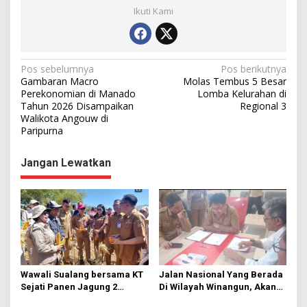
Ikuti Kami
N
Pos sebelumnya
Pos berikutnya
Gambaran Macro
Molas Tembus 5 Besar
a
Perekonomian di Manado
Lomba Kelurahan di
Tahun 2026 Disampaikan
Regional 3
v
Walikota Angouw di
i
Paripurna
g
Jangan Lewatkan
a
s
i
p
o
s
Wawali Sualang bersama KT
Jalan Nasional Yang Berada
Sejati Panen Jagung 2
Di Wilayah Winangun, Akan
Hektare di Paniki Bawah
Segera Diperbaiki Oleh BPJN