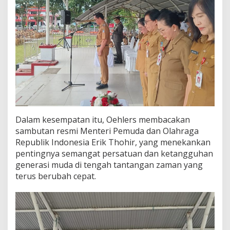
a
T
i
k
a
l
a
Dalam kesempatan itu, Oehlers membacakan
sambutan resmi Menteri Pemuda dan Olahraga
Republik Indonesia Erik Thohir, yang menekankan
pentingnya semangat persatuan dan ketangguhan
generasi muda di tengah tantangan zaman yang
terus berubah cepat.