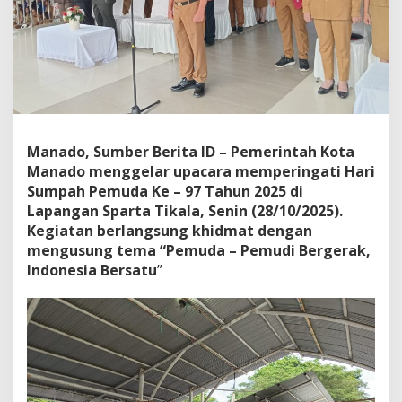
c
a
r
a
P
e
r
i
n
Manado, Sumber Berita ID – Pemerintah Kota
g
Manado menggelar upacara memperingati Hari
a
t
Sumpah Pemuda Ke – 97 Tahun 2025 di
a
Lapangan Sparta Tikala, Senin (28/10/2025).
n
Kegiatan berlangsung khidmat dengan
H
mengusung tema “Pemuda – Pemudi Bergerak,
a
Indonesia Bersatu
”
r
i
S
u
m
p
a
h
P