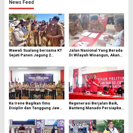
News Feed
Wawali Sualang bersama KT
Jalan Nasional Yang Berada
Sejati Panen Jagung 2
Di Wilayah Winangun, Akan
Hektare di Paniki Bawah
Segera Diperbaiki Oleh BPJN
Ka Irene Bagikan Ilmu
Regenerasi Berjalan Baik,
Disiplin dan Tanggung Jawab
Banteng Manado Persiapkan
di KMD Kwartir Cabang
562 Kader Turun ke Akar
Manado
Rumput