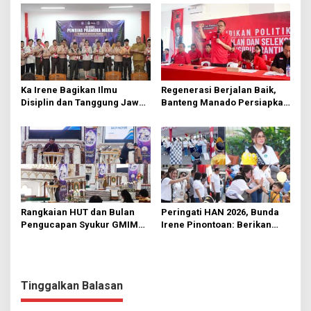
Ka Irene Bagikan Ilmu
Regenerasi Berjalan Baik,
Disiplin dan Tanggung Jawab
Banteng Manado Persiapkan
di KMD Kwartir Cabang
562 Kader Turun ke Akar
Manado
Rumput
Rangkaian HUT dan Bulan
Peringati HAN 2026, Bunda
Pengucapan Syukur GMIM
Irene Pinontoan: Berikan
Syalom Karombasan
Ruang Bagi Anak untuk
Dimulai, Pandelaki:
Tampil Percaya Diri
Kemuliaan Hanya Bagi
Tuhan Yesus
Tinggalkan Balasan