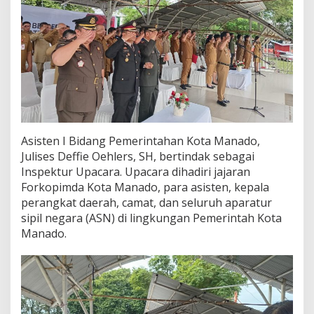
e
m
u
d
a
k
e
-
9
7
d
Asisten I Bidang Pemerintahan Kota Manado,
i
Julises Deffie Oehlers, SH, bertindak sebagai
L
Inspektur Upacara. Upacara dihadiri jajaran
a
Forkopimda Kota Manado, para asisten, kepala
p
a
perangkat daerah, camat, dan seluruh aparatur
n
sipil negara (ASN) di lingkungan Pemerintah Kota
g
Manado.
a
n
S
p
a
r
t