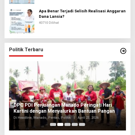
Apa Benar Terjadi Selisih Realisasi Anggaran
Dana Lansia?
40710 Dilihat
Politik Terbaru
I
DPC PDI Perjuangan Manado Peringati Hari
T
Kartini dengan Menyalurkan Bantuan Pangan
I
Di
Di Headline, Manado, Pentas, Politik
|
April 23, 2026
20