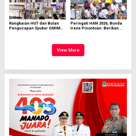
Rangkaian HUT dan Bulan
Peringati HAN 2026, Bunda
Pengucapan Syukur GMIM
Irene Pinontoan: Berikan
Syalom Karombasan
Ruang Bagi Anak untuk
Dimulai, Pandelaki:
Tampil Percaya Diri
Kemuliaan Hanya Bagi
Tuhan Yesus
View More