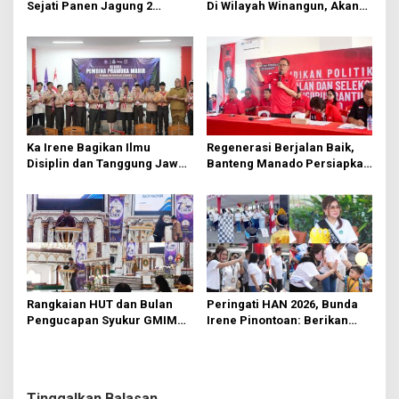
Sejati Panen Jagung 2
Di Wilayah Winangun, Akan
Hektare di Paniki Bawah
Segera Diperbaiki Oleh BPJN
Ka Irene Bagikan Ilmu
Regenerasi Berjalan Baik,
Disiplin dan Tanggung Jawab
Banteng Manado Persiapkan
di KMD Kwartir Cabang
562 Kader Turun ke Akar
Manado
Rumput
Rangkaian HUT dan Bulan
Peringati HAN 2026, Bunda
Pengucapan Syukur GMIM
Irene Pinontoan: Berikan
Syalom Karombasan
Ruang Bagi Anak untuk
Dimulai, Pandelaki:
Tampil Percaya Diri
Kemuliaan Hanya Bagi
Tuhan Yesus
Tinggalkan Balasan