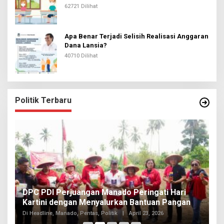
62721 Dilihat
Apa Benar Terjadi Selisih Realisasi Anggaran
Dana Lansia?
40710 Dilihat
Politik Terbaru
I
DPC PDI Perjuangan Manado Peringati Hari
T
Kartini dengan Menyalurkan Bantuan Pangan
I
Di
Di Headline, Manado, Pentas, Politik
|
April 23, 2026
20