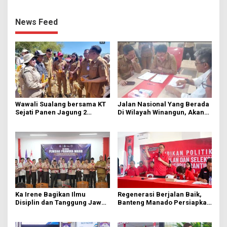
News Feed
Wawali Sualang bersama KT
Jalan Nasional Yang Berada
Sejati Panen Jagung 2
Di Wilayah Winangun, Akan
Hektare di Paniki Bawah
Segera Diperbaiki Oleh BPJN
Ka Irene Bagikan Ilmu
Regenerasi Berjalan Baik,
Disiplin dan Tanggung Jawab
Banteng Manado Persiapkan
di KMD Kwartir Cabang
562 Kader Turun ke Akar
Manado
Rumput