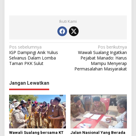
Ikuti Kami
N
Pos sebelumnya
Pos berikutnya
IGP Dampingi Anik Yulius
Wawali Sualang Ingatkan
a
Selvanus Dalam Lomba
Pejabat Manado: Harus
Taman PKK Sulut
Mampu Menyerap
v
Permasalahan Masyarakat
i
g
Jangan Lewatkan
a
s
i
p
o
s
Wawali Sualang bersama KT
Jalan Nasional Yang Berada