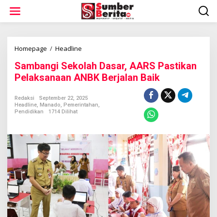
L
e
w
a
t
i
Homepage
/
Headline
S
k
a
Sambangi Sekolah Dasar, AARS Pastikan
e
m
k
b
Pelaksanaan ANBK Berjalan Baik
o
a
n
n
Redaksi
September 22, 2025
t
g
Headline
,
Manado
,
Pemerintahan
,
e
i
Pendidikan
1714 Dilihat
n
S
e
k
o
l
a
h
D
a
s
a
r