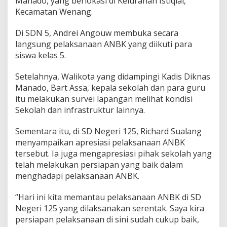
Manado, yang berlokasi di Kelurahan Istiqlal,
N
Kecamatan Wenang.
B
K
Di SDN 5, Andrei Angouw membuka secara
B
langsung pelaksanaan ANBK yang diikuti para
e
r
siswa kelas 5.
j
a
Setelahnya, Walikota yang didampingi Kadis Diknas
l
Manado, Bart Assa, kepala sekolah dan para guru
a
itu melakukan survei lapangan melihat kondisi
n
B
Sekolah dan infrastruktur lainnya.
a
i
Sementara itu, di SD Negeri 125, Richard Sualang
k
menyampaikan apresiasi pelaksanaan ANBK
tersebut. Ia juga mengapresiasi pihak sekolah yang
telah melakukan persiapan yang baik dalam
menghadapi pelaksanaan ANBK.
“Hari ini kita memantau pelaksanaan ANBK di SD
Negeri 125 yang dilaksanakan serentak. Saya kira
persiapan pelaksanaan di sini sudah cukup baik,