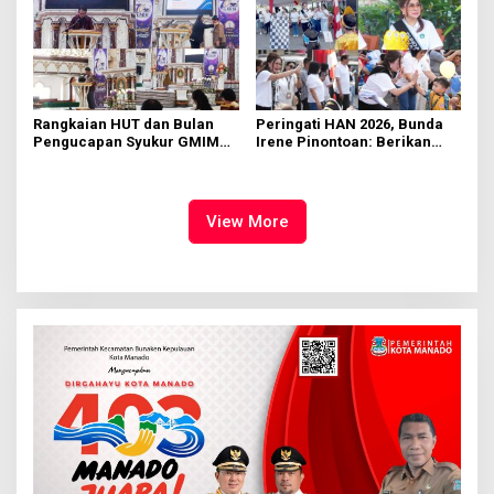
Rangkaian HUT dan Bulan
Peringati HAN 2026, Bunda
Pengucapan Syukur GMIM
Irene Pinontoan: Berikan
Syalom Karombasan
Ruang Bagi Anak untuk
Dimulai, Pandelaki:
Tampil Percaya Diri
Kemuliaan Hanya Bagi
Tuhan Yesus
View More