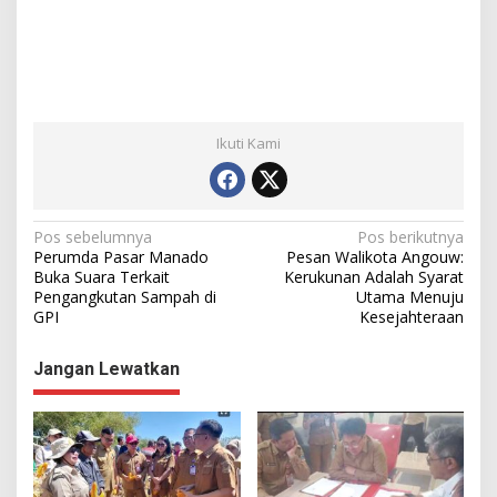
Ikuti Kami
N
Pos sebelumnya
Pos berikutnya
Perumda Pasar Manado
Pesan Walikota Angouw:
a
Buka Suara Terkait
Kerukunan Adalah Syarat
Pengangkutan Sampah di
Utama Menuju
v
GPI
Kesejahteraan
i
g
Jangan Lewatkan
a
s
i
p