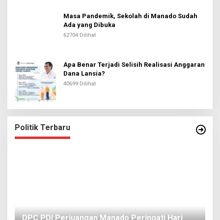
Masa Pandemik, Sekolah di Manado Sudah
Ada yang Dibuka
62704 Dilihat
Apa Benar Terjadi Selisih Realisasi Anggaran
Dana Lansia?
40699 Dilihat
Politik Terbaru
I
DPC PDI Perjuangan Manado Peringati Hari