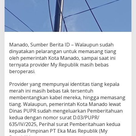
P
r
o
v
i
d
e
r
Manado, Sumber Berita ID – Walaupun sudah
M
dinyatakan pelarangan untuk memasang tiang
y
oleh pemerintah Kota Manado, sampai saat ini
R
e
ternyata provider My Republik masih bebas
p
beroperasi.
u
b
Provider yang mempunyai identitas tiang kepala
l
merah ini masih bebas tak tersentuh
i
k
membentangkan kabel mereka, hingga memasang
T
tiang. Walaupun, pemerintah Kota Manado lewat
e
Dinas PUPR sudah mengeluarkan Pemberitahuan
t
kedua dengan nomor surat D.03/PUPR/
a
635/IV/2025, Perihal surat Pemberitahuan kedua
p
P
kepada Pimpinan PT Eka Mas Republik (My
a