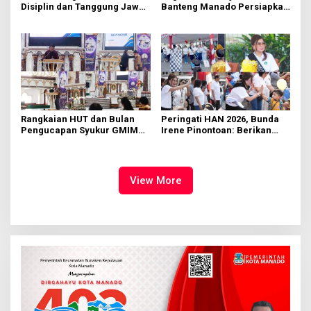
Disiplin dan Tanggung Jawab
Banteng Manado Persiapkan
di KMD Kwartir Cabang
562 Kader Turun ke Akar
Manado
Rumput
Rangkaian HUT dan Bulan
Peringati HAN 2026, Bunda
Pengucapan Syukur GMIM
Irene Pinontoan: Berikan
Syalom Karombasan
Ruang Bagi Anak untuk
Dimulai, Pandelaki:
Tampil Percaya Diri
Kemuliaan Hanya Bagi
Tuhan Yesus
View More