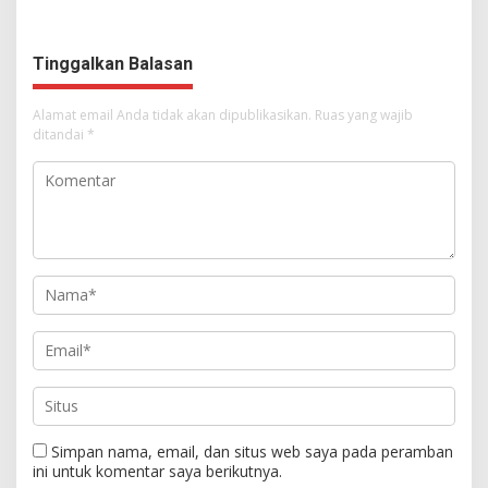
Dimulai, Pandelaki:
Tampil Percaya Diri
Kemuliaan Hanya Bagi
Tuhan Yesus
Tinggalkan Balasan
Alamat email Anda tidak akan dipublikasikan.
Ruas yang wajib
ditandai
*
Simpan nama, email, dan situs web saya pada peramban
ini untuk komentar saya berikutnya.