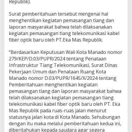
Republik).
s
a
Surat pemberitahuan tersebut mengenai hal
n
menghentikan kegiatan pemasangan tiang dan
g
T
laporan masyarakat bahwa telah dilaksanakan
i
kegiatan pemasangan tiang telekomunikasi kabel
a
fiber optik baru oleh PT.Eka Mas Republik.
n
g
“Berdasarkan Keputusan Wali Kota Manado nomor
279/KEP/D.03/PUPR/2024 tentang Penataan
Infrastruktur Tiang Telekomunikasi, Surat Dinas
Pekerjaan Umum dan Penataan Ruang Kota
Manado nomor D.03/PUPR/1645/X/2024 tentang
Pemberitahuan menghentikan kegiatan
pemasangan tiang dan laporan masyarakat bahwa
telah dilaksanakan kegiatan pemasangan tiang
telekomunikasi kabel fiber optik baru oleh PT. Eka
Mas Republik pada ruas-ruas jalan menurut
statusnya jalan kota di Kota Manado. Sehubungan
dengan itu maka melalui pemberitahuan kedua ini,
diberitahukan kepada saudara agar segera