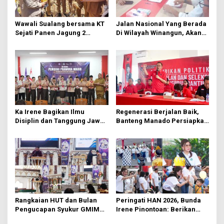
o
s
Wawali Sualang bersama KT
Jalan Nasional Yang Berada
Sejati Panen Jagung 2
Di Wilayah Winangun, Akan
Hektare di Paniki Bawah
Segera Diperbaiki Oleh BPJN
Ka Irene Bagikan Ilmu
Regenerasi Berjalan Baik,
Disiplin dan Tanggung Jawab
Banteng Manado Persiapkan
di KMD Kwartir Cabang
562 Kader Turun ke Akar
Manado
Rumput
Rangkaian HUT dan Bulan
Peringati HAN 2026, Bunda
Pengucapan Syukur GMIM
Irene Pinontoan: Berikan
Syalom Karombasan
Ruang Bagi Anak untuk