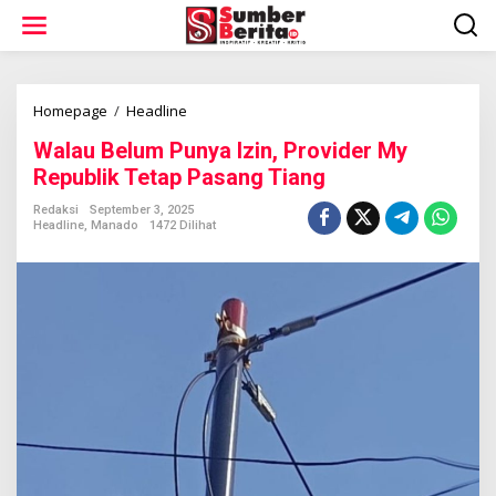
L
e
w
a
t
i
Homepage
/
Headline
W
k
a
Walau Belum Punya Izin, Provider My
e
l
k
a
Republik Tetap Pasang Tiang
o
u
n
B
Redaksi
September 3, 2025
t
Headline
,
Manado
1472 Dilihat
e
e
l
n
u
m
P
u
n
y
a
I
z
i
n
,