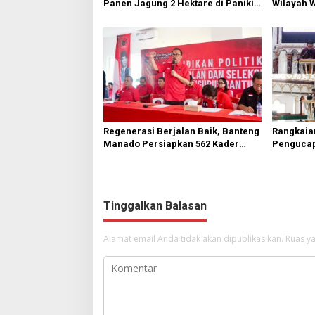
Panen Jagung 2 Hektare di Paniki
Wilayah 
Bawah
Diperbai
Regenerasi Berjalan Baik, Banteng
Rangkaia
Manado Persiapkan 562 Kader
Pengucap
Turun ke Akar Rumput
Karombas
Kemuliaa
Yesus
Tinggalkan Balasan
Alamat email Anda tidak akan dipublikasikan.
Ruas ya