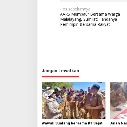
N
Pos sebelumnya
AARS Membaur Bersama Warga
a
Malalayang, Sumilat: Tandanya
Pemimpin Bersama Rakyat
v
i
g
a
s
i
Jangan Lewatkan
p
o
s
Wawali Sualang bersama KT Sejati
Jalan Nas