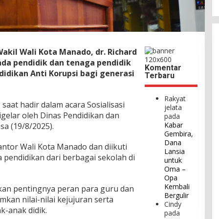
akil Wali Kota Manado, dr. Richard
da pendidik dan tenaga pendidik
Komentar
dikan Anti Korupsi bagi generasi
Terbaru
Rakyat
saat hadir dalam acara Sosialisasi
jelata
igelar oleh Dinas Pendidikan dan
pada
Kabar
a (19/8/2025).
Gembira,
Dana
kantor Wali Kota Manado dan diikuti
Lansia
a pendidikan dari berbagai sekolah di
untuk
Oma –
Opa
Kembali
kan pentingnya peran para guru dan
Bergulir
an nilai-nilai kejujuran serta
Cindy
k-anak didik.
pada