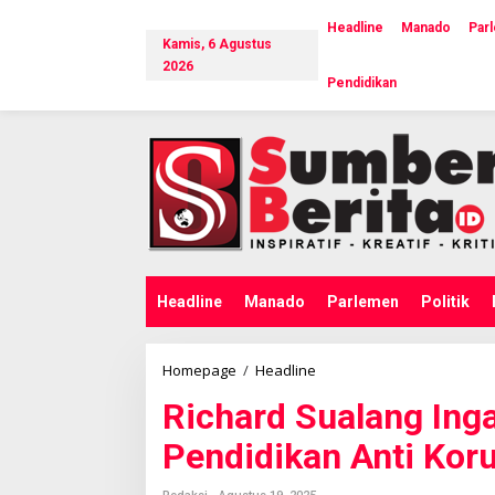
L
e
Headline
Manado
Par
Kamis, 6 Agustus
w
a
2026
Pendidikan
t
i
k
e
k
o
n
t
e
n
Headline
Manado
Parlemen
Politik
Homepage
/
Headline
R
i
Richard Sualang Ing
c
h
Pendidikan Anti Kor
a
r
d