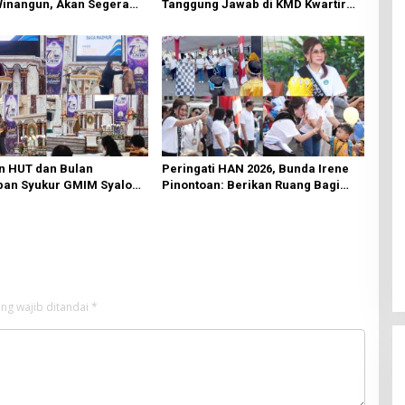
Winangun, Akan Segera
Tanggung Jawab di KMD Kwartir
ki Oleh BPJN
Cabang Manado
n HUT dan Bulan
Peringati HAN 2026, Bunda Irene
an Syukur GMIM Syalom
Pinontoan: Berikan Ruang Bagi
an Dimulai, Pandelaki:
Anak untuk Tampil Percaya Diri
n Hanya Bagi Tuhan
ng wajib ditandai
*