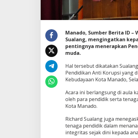
P
e
n
d
i
Manado, Sumber Berita ID – W
d
i
Sualang, mengingatkan kepa
k
pentingnya menerapkan Pendi
a
muda.
n
A
Hal tersebut dikatakan Sualang 
n
t
Pendidikan Anti Korupsi yang d
i
Kebudayaan Kota Manado, Selas
K
o
Acara ini berlangsung di aula 
r
oleh para pendidik serta tenag
u
p
Kota Manado.
s
i
Richard Sualang juga menegas
U
tenaga pendidik dalam menanamk
n
integritas sejak dini kepada ana
t
u