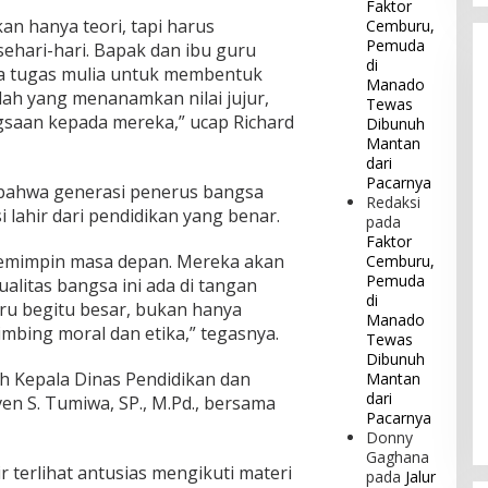
Faktor
kan hanya teori, tapi harus
Cemburu,
Pemuda
ehari-hari. Bapak dan ibu guru
di
a tugas mulia untuk membentuk
Manado
lah yang menanamkan nilai jujur,
Tewas
ngsaan kepada mereka,” ucap Richard
Dibunuh
Mantan
dari
Pacarnya
 bahwa generasi penerus bangsa
Redaksi
i lahir dari pendidikan yang benar.
pada
Faktor
 pemimpin masa depan. Mereka akan
Cemburu,
Pemuda
alitas bangsa ini ada di tangan
di
ru begitu besar, bukan hanya
Manado
mbing moral dan etika,” tegasnya.
Tewas
Dibunuh
leh Kepala Dinas Pendidikan dan
Mantan
dari
n S. Tumiwa, SP., M.Pd., bersama
Pacarnya
Donny
Gaghana
r terlihat antusias mengikuti materi
pada
Jalur