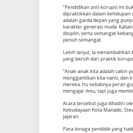
k
“Pendidikan anti korupsi ini bu
G
dipraktikkan dalam kehidupan s
e
adalah garda depan yang puny
n
karakter generasi muda. Kalian
e
r
disiplin, serta semangat keba
a
penuh semangat.
s
i
Lebih lanjut, ia menambahkan
M
yang bersih dari praktik korups
u
d
a
“Anak-anak kita adalah calon
menggantikan kita nanti, dan ku
mereka. Itu sebabnya peran gu
mengajar ilmu, tapi juga membi
Acara tersebut juga dihadiri o
Kebudayaan Kota Manado, Steve
jajaran.
Para tenaga pendidik yang hadi