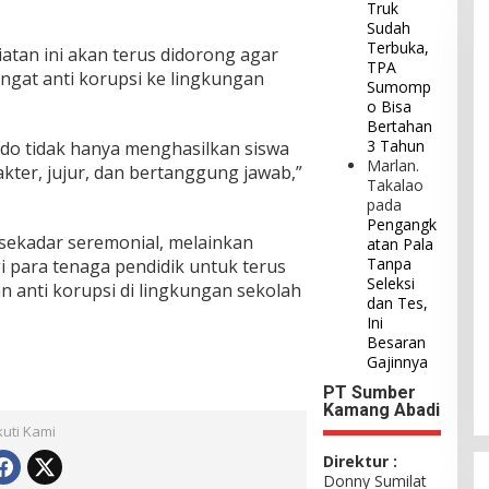
Truk
Sudah
Terbuka,
atan ini akan terus didorong agar
TPA
gat anti korupsi ke lingkungan
Sumomp
o Bisa
Bertahan
3 Tahun
ado tidak hanya menghasilkan siswa
Marlan.
akter, jujur, dan bertanggung jawab,”
Takalao
pada
Pengangk
k sekadar seremonial, melainkan
atan Pala
Tanpa
i para tenaga pendidik untuk terus
Seleksi
n anti korupsi di lingkungan sekolah
dan Tes,
Ini
Besaran
Gajinnya
PT Sumber
Kamang Abadi
kuti Kami
Direktur :
Donny Sumilat