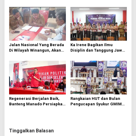
Keterlibatan 10 Ribu Remaja
Hektare di Paniki Bawah
GMIM
Jalan Nasional Yang Berada
Ka Irene Bagikan Ilmu
Di Wilayah Winangun, Akan
Disiplin dan Tanggung Jawab
Segera Diperbaiki Oleh BPJN
di KMD Kwartir Cabang
Manado
Regenerasi Berjalan Baik,
Rangkaian HUT dan Bulan
Banteng Manado Persiapkan
Pengucapan Syukur GMIM
562 Kader Turun ke Akar
Syalom Karombasan
Rumput
Dimulai, Pandelaki:
Kemuliaan Hanya Bagi
Tuhan Yesus
Tinggalkan Balasan