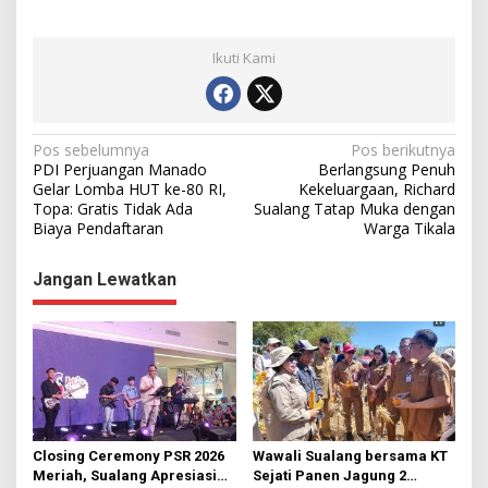
Ikuti Kami
N
Pos sebelumnya
Pos berikutnya
PDI Perjuangan Manado
Berlangsung Penuh
a
Gelar Lomba HUT ke-80 RI,
Kekeluargaan, Richard
Topa: Gratis Tidak Ada
Sualang Tatap Muka dengan
v
Biaya Pendaftaran
Warga Tikala
i
g
Jangan Lewatkan
a
s
i
p
o
s
Closing Ceremony PSR 2026
Wawali Sualang bersama KT
Meriah, Sualang Apresiasi
Sejati Panen Jagung 2