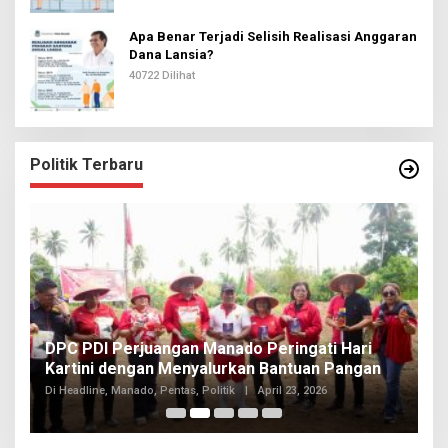
Apa Benar Terjadi Selisih Realisasi Anggaran
Dana Lansia?
40722 Dilihat
Politik Terbaru
I
DPC PDI Perjuangan Manado Peringati Hari
T
Kartini dengan Menyalurkan Bantuan Pangan
I
Di
Di Headline, Manado, Pentas, Politik
|
April 23, 2026
20