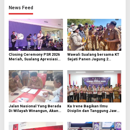
News Feed
Closing Ceremony PSR 2026
Wawali Sualang bersama KT
Meriah, Sualang Apresiasi
Sejati Panen Jagung 2
Keterlibatan 10 Ribu Remaja
Hektare di Paniki Bawah
GMIM
Jalan Nasional Yang Berada
Ka Irene Bagikan Ilmu
Di Wilayah Winangun, Akan
Disiplin dan Tanggung Jawab
Segera Diperbaiki Oleh BPJN
di KMD Kwartir Cabang
Manado