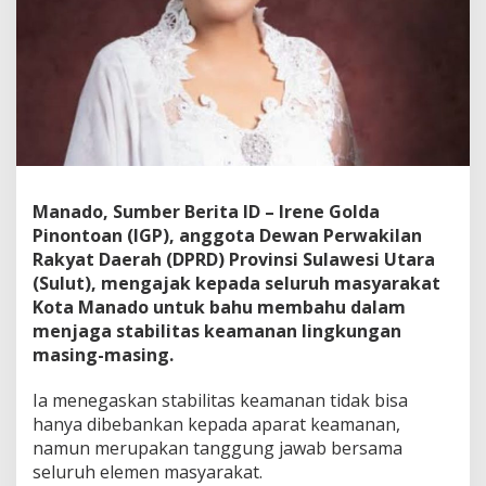
k
a
t
J
a
g
a
K
a
m
t
Manado, Sumber Berita ID – Irene Golda
i
Pinontoan (IGP), anggota Dewan Perwakilan
b
Rakyat Daerah (DPRD) Provinsi Sulawesi Utara
m
(Sulut), mengajak kepada seluruh masyarakat
a
Kota Manado untuk bahu membahu dalam
s
menjaga stabilitas keamanan lingkungan
masing-masing.
Ia menegaskan stabilitas keamanan tidak bisa
hanya dibebankan kepada aparat keamanan,
namun merupakan tanggung jawab bersama
seluruh elemen masyarakat.