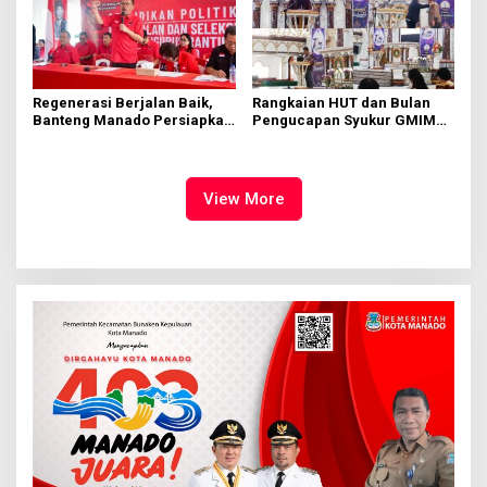
Regenerasi Berjalan Baik,
Rangkaian HUT dan Bulan
Banteng Manado Persiapkan
Pengucapan Syukur GMIM
562 Kader Turun ke Akar
Syalom Karombasan
Rumput
Dimulai, Pandelaki:
Kemuliaan Hanya Bagi
Tuhan Yesus
View More