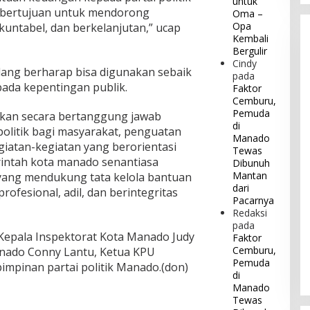
untuk
 bertujuan untuk mendorong
Oma –
Opa
 akuntabel, dan berkelanjutan,” ucap
Kembali
Bergulir
Cindy
ang berharap bisa digunakan sebaik
pada
ada kepentingan publik.
Faktor
Cemburu,
Pemuda
akan secara bertanggung jawab
di
olitik bagi masyarakat, penguatan
Manado
egiatan-kegiatan yang berorientasi
Tewas
intah kota manado senantiasa
Dibunuh
Mantan
yang mendukung tata kelola bantuan
dari
rofesional, adil, dan berintegritas
Pacarnya
Redaksi
pada
 Kepala Inspektorat Kota Manado Judy
Faktor
Cemburu,
nado Conny Lantu, Ketua KPU
Pemuda
impinan partai politik Manado.(don)
di
Manado
Tewas