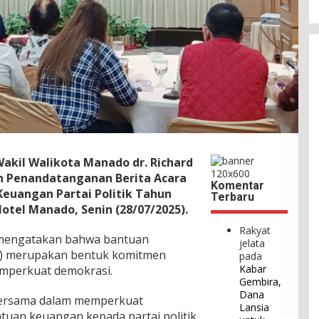
Wakil Walikota Manado dr. Richard
n Penandatanganan Berita Acara
Komentar
euangan Partai Politik Tahun
Terbaru
Hotel Manado, Senin (28/07/2025).
Rakyat
mengatakan bahwa bantuan
jelata
ol) merupakan bentuk komitmen
pada
Kabar
mperkuat demokrasi.
Gembira,
Dana
bersama dalam memperkuat
Lansia
tuan keuangan kepada partai politik