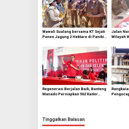
Wawali Sualang bersama KT Sejati
Jalan Nas
Panen Jagung 2 Hektare di Paniki
Wilayah 
Bawah
Diperbai
Regenerasi Berjalan Baik, Banteng
Rangkaia
Manado Persiapkan 562 Kader
Pengucap
Turun ke Akar Rumput
Karombas
Kemuliaa
Yesus
Tinggalkan Balasan