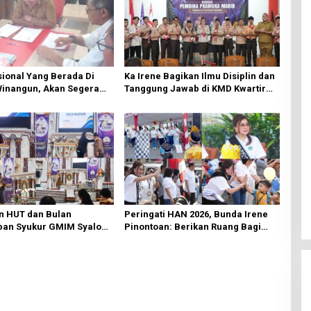
ional Yang Berada Di
Ka Irene Bagikan Ilmu Disiplin dan
Winangun, Akan Segera
Tanggung Jawab di KMD Kwartir
ki Oleh BPJN
Cabang Manado
n HUT dan Bulan
Peringati HAN 2026, Bunda Irene
an Syukur GMIM Syalom
Pinontoan: Berikan Ruang Bagi
an Dimulai, Pandelaki:
Anak untuk Tampil Percaya Diri
n Hanya Bagi Tuhan