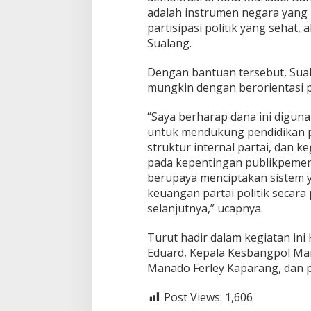
adalah instrumen negara yang
a
r
partisipasi politik yang sehat,
p
Sualang.
o
l
Dengan bantuan tersebut, Sual
,
mungkin dengan berorientasi p
S
u
a
“Saya berharap dana ini digun
l
untuk mendukung pendidikan p
a
struktur internal partai, dan k
n
pada kepentingan publikpemer
g
:
berupaya menciptakan sistem 
B
keuangan partai politik secara p
e
selanjutnya,” ucapnya.
n
t
Turut hadir dalam kegiatan ini
u
k
Eduard, Kepala Kesbangpol Ma
K
Manado Ferley Kaparang, dan p
o
m
Post Views:
1,606
i