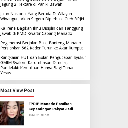
Jagung 2 Hektare di Paniki Bawah
Jalan Nasional Yang Berada Di Wilayah
Winangun, Akan Segera Diperbaiki Oleh BPJN
Ka Irene Bagikan Ilmu Disiplin dan Tanggung
Jawab di KMD Kwartir Cabang Manado
Regenerasi Berjalan Baik, Banteng Manado
Persiapkan 562 Kader Turun ke Akar Rumput
Rangkaian HUT dan Bulan Pengucapan Syukur
GMIM Syalom Karombasan Dimulai,
Pandelaki: Kemuliaan Hanya Bagi Tuhan
Yesus
Most View Post
FPDIP Manado Pastikan
Kepentingan Rakyat Jadi
Prioritas Dalam Perjuangan
106152 Dilihat