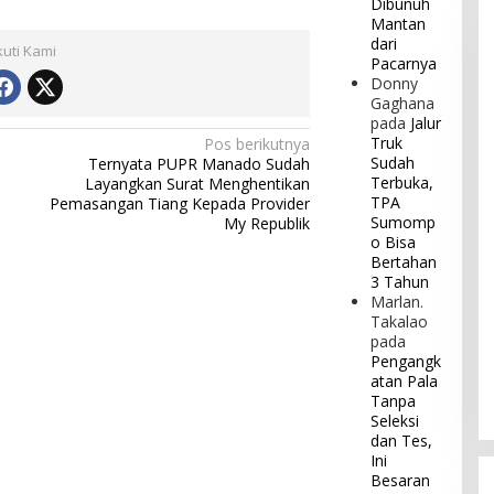
Dibunuh
Mantan
dari
kuti Kami
Pacarnya
Donny
Gaghana
pada
Jalur
Truk
Pos berikutnya
Sudah
Ternyata PUPR Manado Sudah
Terbuka,
Layangkan Surat Menghentikan
TPA
Pemasangan Tiang Kepada Provider
Sumomp
My Republik
o Bisa
Bertahan
3 Tahun
Marlan.
Takalao
pada
Pengangk
atan Pala
Tanpa
Seleksi
dan Tes,
Ini
Besaran