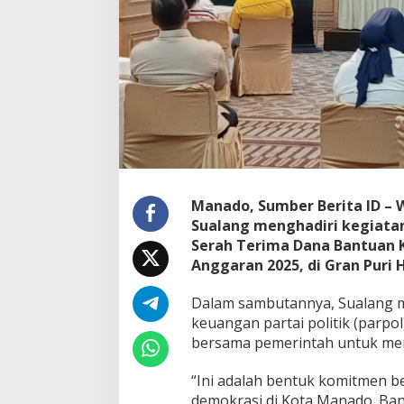
e
r
i
m
a
D
a
n
a
B
a
n
Manado, Sumber Berita ID – 
t
Sualang menghadiri kegiata
u
a
Serah Terima Dana Bantuan K
n
Anggaran 2025, di Gran Puri 
K
e
Dalam sambutannya, Sualang 
u
keuangan partai politik (parp
a
n
bersama pemerintah untuk me
g
a
“Ini adalah bentuk komitmen 
n
demokrasi di Kota Manado. Ban
P