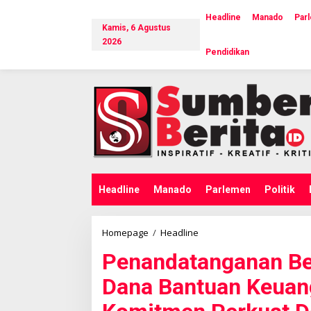
L
e
Headline
Manado
Par
Kamis, 6 Agustus
w
a
2026
Pendidikan
t
i
k
e
k
o
n
t
e
n
Headline
Manado
Parlemen
Politik
Homepage
/
Headline
P
e
Penandatanganan Ber
n
a
Dana Bantuan Keuang
n
d
a