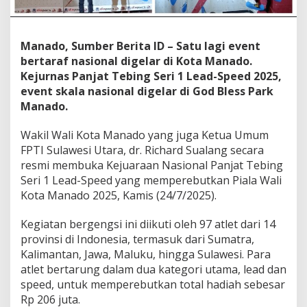
S
e
r
Manado, Sumber Berita ID – Satu lagi event
i
1
bertaraf nasional digelar di Kota Manado.
L
Kejurnas Panjat Tebing Seri 1 Lead-Speed 2025,
e
event skala nasional digelar di God Bless Park
a
Manado.
d
-
S
Wakil Wali Kota Manado yang juga Ketua Umum
p
FPTI Sulawesi Utara, dr. Richard Sualang secara
e
resmi membuka Kejuaraan Nasional Panjat Tebing
e
Seri 1 Lead-Speed yang memperebutkan Piala Wali
d
2
Kota Manado 2025, Kamis (24/7/2025).
0
2
Kegiatan bergengsi ini diikuti oleh 97 atlet dari 14
5
provinsi di Indonesia, termasuk dari Sumatra,
T
Kalimantan, Jawa, Maluku, hingga Sulawesi. Para
o
t
atlet bertarung dalam dua kategori utama, lead dan
a
speed, untuk memperebutkan total hadiah sebesar
l
Rp 206 juta.
H