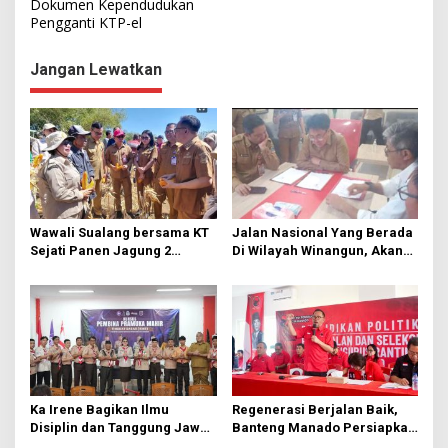
Dokumen Kependudukan
i
Pengganti KTP-el
g
Jangan Lewatkan
a
s
i
p
o
s
Wawali Sualang bersama KT
Jalan Nasional Yang Berada
Sejati Panen Jagung 2
Di Wilayah Winangun, Akan
Hektare di Paniki Bawah
Segera Diperbaiki Oleh BPJN
Ka Irene Bagikan Ilmu
Regenerasi Berjalan Baik,
Disiplin dan Tanggung Jawab
Banteng Manado Persiapkan
di KMD Kwartir Cabang
562 Kader Turun ke Akar