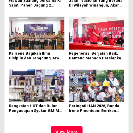
Wawali Sualang bersama KT
Jalan Nasional Yang Berada
Sejati Panen Jagung 2
Di Wilayah Winangun, Akan
Hektare di Paniki Bawah
Segera Diperbaiki Oleh BPJN
Ka Irene Bagikan Ilmu
Regenerasi Berjalan Baik,
Disiplin dan Tanggung Jawab
Banteng Manado Persiapkan
di KMD Kwartir Cabang
562 Kader Turun ke Akar
Manado
Rumput
Rangkaian HUT dan Bulan
Peringati HAN 2026, Bunda
Pengucapan Syukur GMIM
Irene Pinontoan: Berikan
Syalom Karombasan
Ruang Bagi Anak untuk
Dimulai, Pandelaki:
Tampil Percaya Diri
Kemuliaan Hanya Bagi
Tuhan Yesus
View More