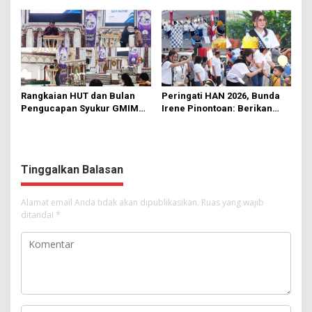
Manado
Rumput
Rangkaian HUT dan Bulan
Peringati HAN 2026, Bunda
Pengucapan Syukur GMIM
Irene Pinontoan: Berikan
Syalom Karombasan
Ruang Bagi Anak untuk
Dimulai, Pandelaki:
Tampil Percaya Diri
Kemuliaan Hanya Bagi
Tuhan Yesus
Tinggalkan Balasan
Alamat email Anda tidak akan dipublikasikan.
Ruas yang wajib
ditandai
*