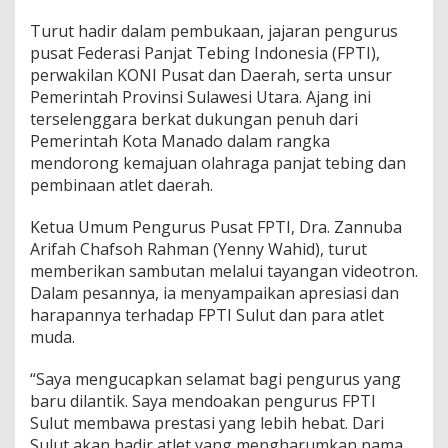
a
Turut hadir dalam pembukaan, jajaran pengurus
d
i
pusat Federasi Panjat Tebing Indonesia (FPTI),
a
perwakilan KONI Pusat dan Daerah, serta unsur
h
Pemerintah Provinsi Sulawesi Utara. Ajang ini
R
terselenggara berkat dukungan penuh dari
p
Pemerintah Kota Manado dalam rangka
2
0
mendorong kemajuan olahraga panjat tebing dan
6
pembinaan atlet daerah.
J
u
Ketua Umum Pengurus Pusat FPTI, Dra. Zannuba
t
Arifah Chafsoh Rahman (Yenny Wahid), turut
a
memberikan sambutan melalui tayangan videotron.
Dalam pesannya, ia menyampaikan apresiasi dan
harapannya terhadap FPTI Sulut dan para atlet
muda.
“Saya mengucapkan selamat bagi pengurus yang
baru dilantik. Saya mendoakan pengurus FPTI
Sulut membawa prestasi yang lebih hebat. Dari
Sulut akan hadir atlet yang mengharumkan nama