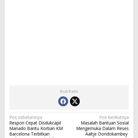
Ikuti Kami
N
Pos sebelumnya
Pos berikutnya
Respon Cepat Disdukcapil
Masalah Bantuan Sosial
a
Manado Bantu Korban KM
Mengemuka Dalam Reses
Barcelona Terbitkan
Aaltje Dondokambey
v