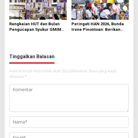
Rangkaian HUT dan Bulan
Peringati HAN 2026, Bunda
Pengucapan Syukur GMIM
Irene Pinontoan: Berikan
Syalom Karombasan
Ruang Bagi Anak untuk
Dimulai, Pandelaki:
Tampil Percaya Diri
Kemuliaan Hanya Bagi
Tuhan Yesus
Tinggalkan Balasan
Alamat email Anda tidak akan dipublikasikan.
Ruas yang wajib
ditandai
*