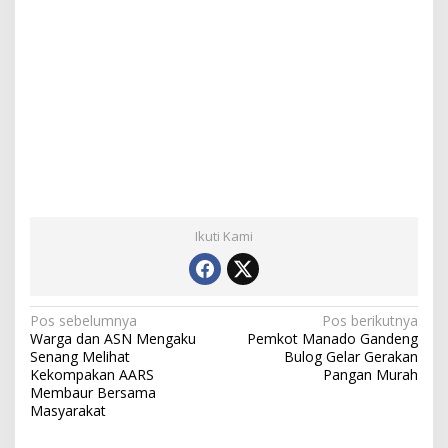
Ikuti Kami
N
Pos sebelumnya
Pos berikutnya
Warga dan ASN Mengaku
Pemkot Manado Gandeng
a
Senang Melihat
Bulog Gelar Gerakan
Kekompakan AARS
Pangan Murah
v
Membaur Bersama
i
Masyarakat
g