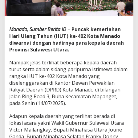
t
a
M
a
n
Manado, Sumber Berita ID
– Puncak kemeriahan
a
Hari Ulang Tahun (HUT) ke-402 Kota Manado
d
diwarnai dengan hadirnya para kepala daerah
o
,
Provinsi Sulawesi Utara.
W
a
Nampak jelas terlihat beberapa kepala daerah
l
turut serta dalam sidang paripurna istimewa dalam
i
rangka HUT ke-402 Kota Manado yang
k
o
diselenggarakan di Kantor Dewan Perwakilan
t
Rakyat Daerah (DPRD) Kota Manado di bilangan
a
Jalan Ring Road 3, Buha Kecamatan Mapanget,
:
pada Senin (14/07/2025).
T
e
r
Adapun kepala daerah yang terlihat berada di
u
lokasi acara yakni Wakil Gubernur Sulawesi Utara
s
Victor Mailangkay, Bupati Minahasa Utara Joune
F
Ganda, Bupati Minahasa Selatan Franky Donny
o