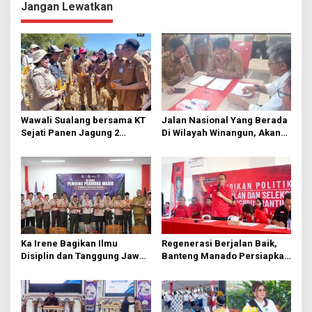
Jangan Lewatkan
a
s
i
p
o
s
Wawali Sualang bersama KT
Jalan Nasional Yang Berada
Sejati Panen Jagung 2
Di Wilayah Winangun, Akan
Hektare di Paniki Bawah
Segera Diperbaiki Oleh BPJN
Ka Irene Bagikan Ilmu
Regenerasi Berjalan Baik,
Disiplin dan Tanggung Jawab
Banteng Manado Persiapkan
di KMD Kwartir Cabang
562 Kader Turun ke Akar
Manado
Rumput