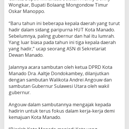
k
Wongkar, Bupati Bolaang Mongondow Timur
u
Oskar Manoppo.
s
B
“Baru tahun ini beberapa kepala daerah yang turut
e
hadir dalam sidang paripurna HUT Kota Manado.
k
e
Sebelumnya, paling gubernur dan hal itu lumrah.
r
Yang luar biasa pada tahun ini tiga kepala daerah
j
yang hadir,” ucap seorang ASN di Sekretariat
a
Dewan Manado.
M
e
m
Jalannya acara sambutan oleh ketua DPRD Kota
b
Manado Dra. Aaltje Dondokambey, dilanjutkan
a
dengan sambutan Walikota Andrei Angouw dan
n
sambutan Gubernur Sulawesi Utara oleh wakil
g
gubernur.
u
n
Angouw dalam sambutannya mengajak kepada
hadirin untuk terus fokus dalam kerja-kerja demi
kemajuan Kota Manado.