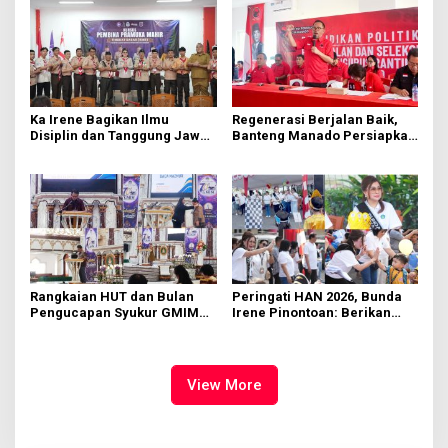
Ka Irene Bagikan Ilmu
Regenerasi Berjalan Baik,
Disiplin dan Tanggung Jawab
Banteng Manado Persiapkan
di KMD Kwartir Cabang
562 Kader Turun ke Akar
Manado
Rumput
Rangkaian HUT dan Bulan
Peringati HAN 2026, Bunda
Pengucapan Syukur GMIM
Irene Pinontoan: Berikan
Syalom Karombasan
Ruang Bagi Anak untuk
Dimulai, Pandelaki:
Tampil Percaya Diri
Kemuliaan Hanya Bagi
Tuhan Yesus
View More