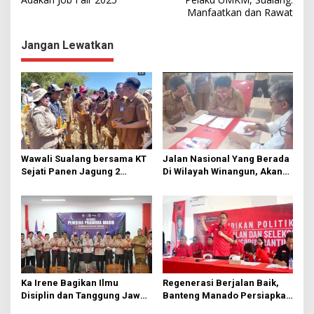
v
Manfaatkan dan Rawat
i
g
Jangan Lewatkan
a
s
i
p
o
s
Wawali Sualang bersama KT
Jalan Nasional Yang Berada
Sejati Panen Jagung 2
Di Wilayah Winangun, Akan
Hektare di Paniki Bawah
Segera Diperbaiki Oleh BPJN
Ka Irene Bagikan Ilmu
Regenerasi Berjalan Baik,
Disiplin dan Tanggung Jawab
Banteng Manado Persiapkan
di KMD Kwartir Cabang
562 Kader Turun ke Akar