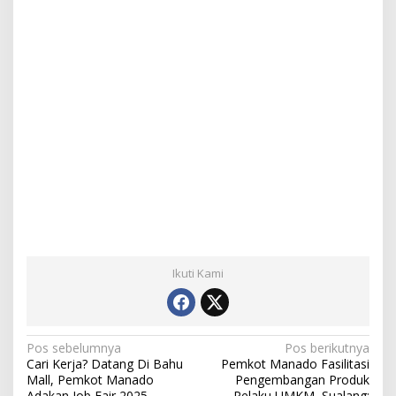
Ikuti Kami
N
Pos sebelumnya
Pos berikutnya
Cari Kerja? Datang Di Bahu
Pemkot Manado Fasilitasi
a
Mall, Pemkot Manado
Pengembangan Produk
Adakan Job Fair 2025
Pelaku UMKM, Sualang: