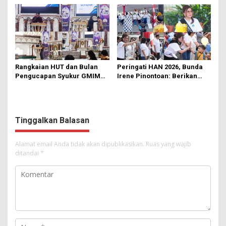
Manado
Rumput
Rangkaian HUT dan Bulan
Peringati HAN 2026, Bunda
Pengucapan Syukur GMIM
Irene Pinontoan: Berikan
Syalom Karombasan
Ruang Bagi Anak untuk
Dimulai, Pandelaki:
Tampil Percaya Diri
Kemuliaan Hanya Bagi
Tuhan Yesus
Tinggalkan Balasan
Alamat email Anda tidak akan dipublikasikan.
Ruas yang wajib
ditandai
*