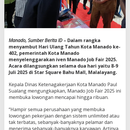
i
a
M
a
n
a
d
Manado, Sumber Berita ID
– Dalam rangka
o
J
menyambut Hari Ulang Tahun Kota Manado ke-
o
402, pemerintah Kota Manado
b
menyelenggarakan iven Manado Job Fair 2025.
F
Acara dilangsungkan selama dua hari yaitu 8-9
a
i
Juli 2025 di Star Square Bahu Mall, Malalayang.
r
B
Kepala Dinas Ketenagakerjaan Kota Manado Paul
a
Sualang mengungkapkan, Manado Job Fair 2025 ini
h
membuka lowongan mencapai hingga ribuan.
u
M
a
“Hampir semua perusahaan yang membuka
l
lowongan pekerjaan dengan sistem unlimited atau
l
tak terbatas, sebanyak-banyaknya pelamar dan
menerima sebanyak-banyaknya karyawan. Artinya