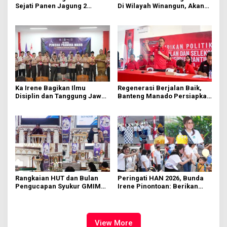
Sejati Panen Jagung 2
Di Wilayah Winangun, Akan
Hektare di Paniki Bawah
Segera Diperbaiki Oleh BPJN
Ka Irene Bagikan Ilmu
Regenerasi Berjalan Baik,
Disiplin dan Tanggung Jawab
Banteng Manado Persiapkan
di KMD Kwartir Cabang
562 Kader Turun ke Akar
Manado
Rumput
Rangkaian HUT dan Bulan
Peringati HAN 2026, Bunda
Pengucapan Syukur GMIM
Irene Pinontoan: Berikan
Syalom Karombasan
Ruang Bagi Anak untuk
Dimulai, Pandelaki:
Tampil Percaya Diri
Kemuliaan Hanya Bagi
Tuhan Yesus
View More