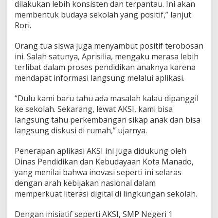
dilakukan lebih konsisten dan terpantau. Ini akan
membentuk budaya sekolah yang positif,” lanjut
Rori.
Orang tua siswa juga menyambut positif terobosan
ini. Salah satunya, Aprisilia, mengaku merasa lebih
terlibat dalam proses pendidikan anaknya karena
mendapat informasi langsung melalui aplikasi.
“Dulu kami baru tahu ada masalah kalau dipanggil
ke sekolah. Sekarang, lewat AKSI, kami bisa
langsung tahu perkembangan sikap anak dan bisa
langsung diskusi di rumah,” ujarnya.
Penerapan aplikasi AKSI ini juga didukung oleh
Dinas Pendidikan dan Kebudayaan Kota Manado,
yang menilai bahwa inovasi seperti ini selaras
dengan arah kebijakan nasional dalam
memperkuat literasi digital di lingkungan sekolah.
Dengan inisiatif seperti AKSI, SMP Negeri 1