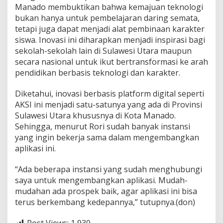
Manado membuktikan bahwa kemajuan teknologi
bukan hanya untuk pembelajaran daring semata,
tetapi juga dapat menjadi alat pembinaan karakter
siswa. Inovasi ini diharapkan menjadi inspirasi bagi
sekolah-sekolah lain di Sulawesi Utara maupun
secara nasional untuk ikut bertransformasi ke arah
pendidikan berbasis teknologi dan karakter.
Diketahui, inovasi berbasis platform digital seperti
AKSI ini menjadi satu-satunya yang ada di Provinsi
Sulawesi Utara khususnya di Kota Manado.
Sehingga, menurut Rori sudah banyak instansi
yang ingin bekerja sama dalam mengembangkan
aplikasi ini.
“Ada beberapa instansi yang sudah menghubungi
saya untuk mengembangkan aplikasi. Mudah-
mudahan ada prospek baik, agar aplikasi ini bisa
terus berkembang kedepannya,” tutupnya.(don)
Post Views:
1,930