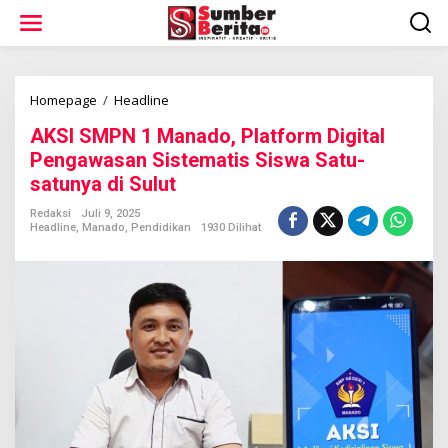
L
e
w
a
t
i
Homepage
/
Headline
A
k
K
AKSI SMPN 1 Manado, Platform Digital
e
S
k
I
Pengawasan Sistematis Siswa Satu-
o
S
satunya di Sulut
n
M
t
P
Redaksi
Juli 9, 2025
e
N
Headline
,
Manado
,
Pendidikan
1930 Dilihat
n
1
M
a
n
a
d
o
,
P
l
a
t