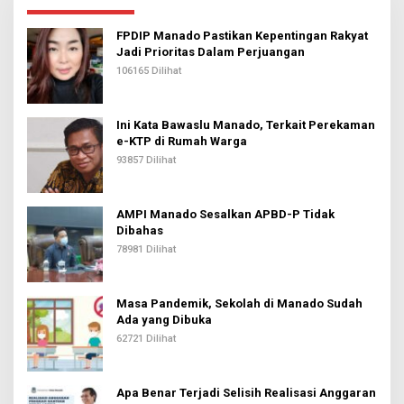
FPDIP Manado Pastikan Kepentingan Rakyat
Jadi Prioritas Dalam Perjuangan
106165 Dilihat
Ini Kata Bawaslu Manado, Terkait Perekaman
e-KTP di Rumah Warga
93857 Dilihat
AMPI Manado Sesalkan APBD-P Tidak
Dibahas
78981 Dilihat
Masa Pandemik, Sekolah di Manado Sudah
Ada yang Dibuka
62721 Dilihat
Apa Benar Terjadi Selisih Realisasi Anggaran