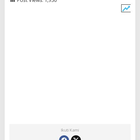
Ikuti Kami