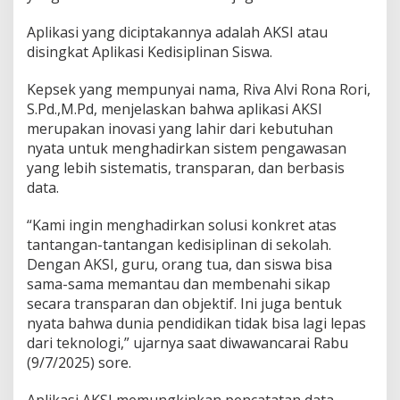
e
m
Aplikasi yang diciptakannya adalah AKSI atau
a
disingkat Aplikasi Kedisiplinan Siswa.
t
i
Kepsek yang mempunyai nama, Riva Alvi Rona Rori,
s
S.Pd.,M.Pd, menjelaskan bahwa aplikasi AKSI
S
i
merupakan inovasi yang lahir dari kebutuhan
s
nyata untuk menghadirkan sistem pengawasan
w
yang lebih sistematis, transparan, dan berbasis
a
data.
S
a
t
“Kami ingin menghadirkan solusi konkret atas
u
tantangan-tantangan kedisiplinan di sekolah.
-
Dengan AKSI, guru, orang tua, dan siswa bisa
s
sama-sama memantau dan membenahi sikap
a
secara transparan dan objektif. Ini juga bentuk
t
u
nyata bahwa dunia pendidikan tidak bisa lagi lepas
n
dari teknologi,” ujarnya saat diwawancarai Rabu
y
(9/7/2025) sore.
a
d
Aplikasi AKSI memungkinkan pencatatan data
i