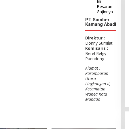
Ini
Besaran
Gajinnya
PT Sumber
Kamang Abadi
Direktur :
Donny Sumilat
Komisaris :
Berel Relgy
Paendong
Alamat :
Karombasan
Utara
Lingkungan II,
Kecamatan
Wanea Kota
Manado