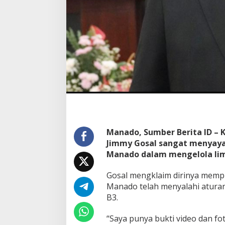
l
a
L
i
m
b
a
M
e
d
i
s
S
e
Manado, Sumber Berita ID – 
s
Jimmy Gosal sangat menyaya
u
a
Manado dalam mengelola lim
i
P
Gosal mengklaim dirinya memp
r
Manado telah menyalahi atura
o
B3.
s
e
d
“Saya punya bukti video dan fot
u