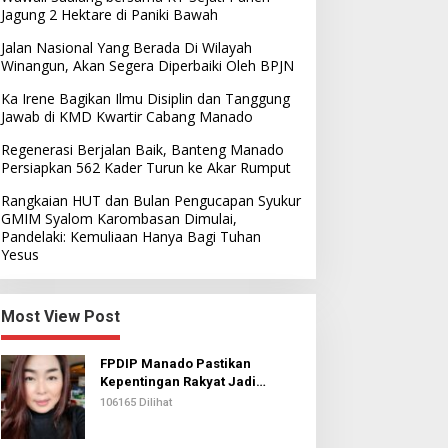
Jagung 2 Hektare di Paniki Bawah
Jalan Nasional Yang Berada Di Wilayah
Winangun, Akan Segera Diperbaiki Oleh BPJN
Ka Irene Bagikan Ilmu Disiplin dan Tanggung
Jawab di KMD Kwartir Cabang Manado
Regenerasi Berjalan Baik, Banteng Manado
Persiapkan 562 Kader Turun ke Akar Rumput
Rangkaian HUT dan Bulan Pengucapan Syukur
GMIM Syalom Karombasan Dimulai,
Pandelaki: Kemuliaan Hanya Bagi Tuhan
Yesus
Most View Post
FPDIP Manado Pastikan
Kepentingan Rakyat Jadi
Prioritas Dalam Perjuangan
106165 Dilihat