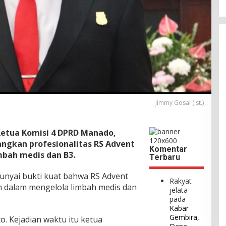
Jimmy Gosal (ist.)
Ketua Komisi 4 DPRD Manado,
ngkan profesionalitas RS Advent
Komentar
bah medis dan B3.
Terbaru
unyai bukti kuat bahwa RS Advent
Rakyat
n dalam mengelola limbah medis dan
jelata
pada
Kabar
Gembira,
o. Kejadian waktu itu ketua