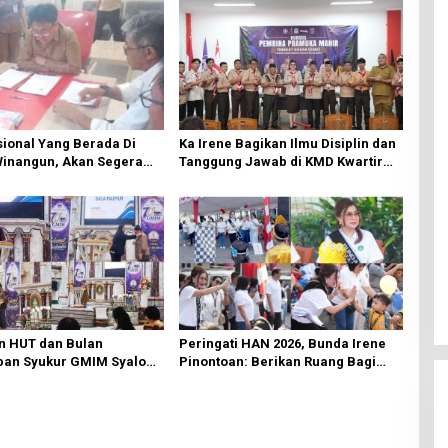
ional Yang Berada Di
Ka Irene Bagikan Ilmu Disiplin dan
Winangun, Akan Segera
Tanggung Jawab di KMD Kwartir
ki Oleh BPJN
Cabang Manado
n HUT dan Bulan
Peringati HAN 2026, Bunda Irene
an Syukur GMIM Syalom
Pinontoan: Berikan Ruang Bagi
an Dimulai, Pandelaki:
Anak untuk Tampil Percaya Diri
n Hanya Bagi Tuhan