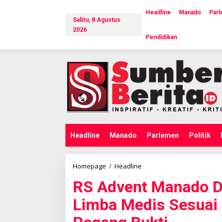
L
e
Headline
Manado
Par
Sabtu, 8 Agustus
w
a
2026
Pendidikan
t
i
k
e
k
o
n
t
e
n
Headline
Manado
Parlemen
Politik
Homepage
/
Headline
R
S
RS Advent Manado D
A
d
Limba Medis Sesuai 
v
e
n