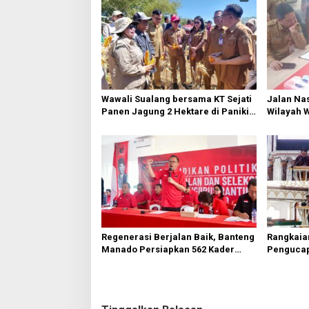
Wawali Sualang bersama KT Sejati
Jalan Nas
Panen Jagung 2 Hektare di Paniki
Wilayah 
Bawah
Diperbai
Regenerasi Berjalan Baik, Banteng
Rangkaia
Manado Persiapkan 562 Kader
Pengucap
Turun ke Akar Rumput
Karombas
Kemuliaa
Yesus