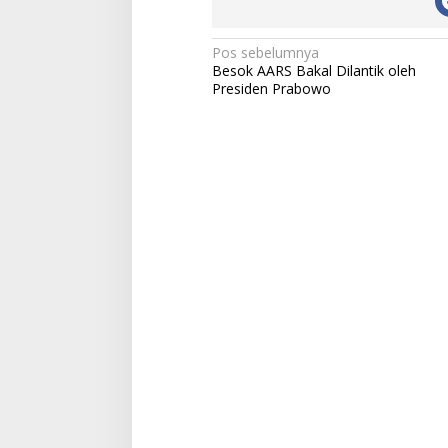
N
Pos sebelumnya
Besok AARS Bakal Dilantik oleh
a
Presiden Prabowo
v
i
g
a
s
i
p
o
s