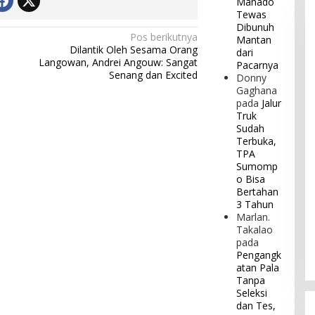
Manado
Tewas
Dibunuh
Pos berikutnya
Mantan
Dilantik Oleh Sesama Orang
dari
Langowan, Andrei Angouw: Sangat
Pacarnya
Senang dan Excited
Donny
Gaghana
pada
Jalur
Truk
Sudah
Terbuka,
TPA
Sumomp
o Bisa
Bertahan
3 Tahun
Marlan.
Takalao
pada
Pengangk
atan Pala
Tanpa
Seleksi
dan Tes,