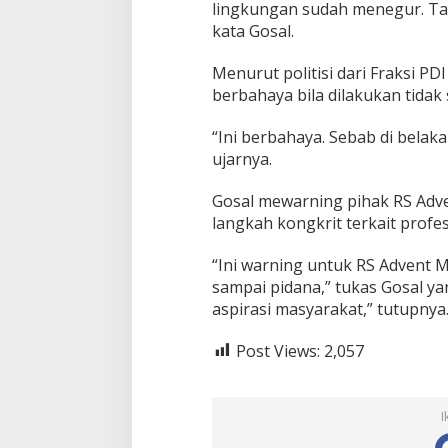
lingkungan sudah menegur. Tap
r
kata Gosal.
,
G
Menurut politisi dari Fraksi PD
o
s
berbahaya bila dilakukan tidak
a
l
“Ini berbahaya. Sebab di belaka
:
ujarnya.
S
a
y
Gosal mewarning pihak RS Adv
a
langkah kongkrit terkait profe
P
e
“Ini warning untuk RS Advent 
g
sampai pidana,” tukas Gosal y
a
n
aspirasi masyarakat,” tutupnya.
g
B
Post Views:
2,057
u
k
t
i
I