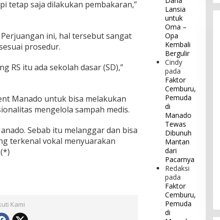
Dana
i tetap saja dilakukan pembakaran,”
Lansia
untuk
Oma –
I Perjuangan ini, hal tersebut sangat
Opa
Kembali
 sesuai prosedur.
Bergulir
Cindy
ng RS itu ada sekolah dasar (SD),”
pada
Faktor
Cemburu,
Pemuda
ent Manado untuk bisa melakukan
di
sionalitas mengelola sampah medis.
Manado
Tewas
Manado. Sebab itu melanggar dan bisa
Dibunuh
ang terkenal vokal menyuarakan
Mantan
dari
(*)
Pacarnya
Redaksi
pada
Faktor
Cemburu,
Pemuda
kuti Kami
di