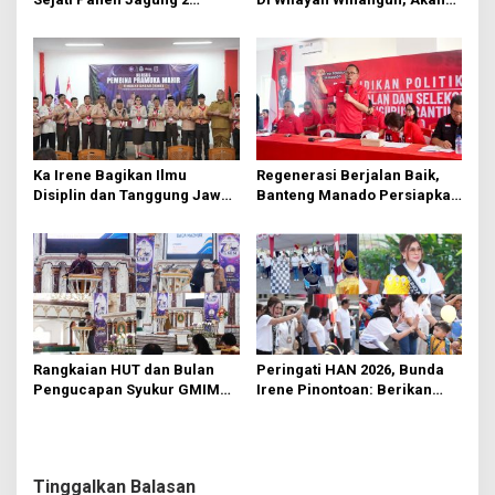
Hektare di Paniki Bawah
Segera Diperbaiki Oleh BPJN
Ka Irene Bagikan Ilmu
Regenerasi Berjalan Baik,
Disiplin dan Tanggung Jawab
Banteng Manado Persiapkan
di KMD Kwartir Cabang
562 Kader Turun ke Akar
Manado
Rumput
Rangkaian HUT dan Bulan
Peringati HAN 2026, Bunda
Pengucapan Syukur GMIM
Irene Pinontoan: Berikan
Syalom Karombasan
Ruang Bagi Anak untuk
Dimulai, Pandelaki:
Tampil Percaya Diri
Kemuliaan Hanya Bagi
Tuhan Yesus
Tinggalkan Balasan