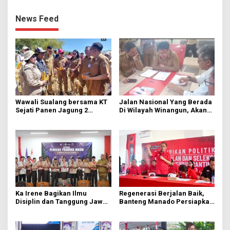
News Feed
Wawali Sualang bersama KT
Jalan Nasional Yang Berada
Sejati Panen Jagung 2
Di Wilayah Winangun, Akan
Hektare di Paniki Bawah
Segera Diperbaiki Oleh BPJN
Ka Irene Bagikan Ilmu
Regenerasi Berjalan Baik,
Disiplin dan Tanggung Jawab
Banteng Manado Persiapkan
di KMD Kwartir Cabang
562 Kader Turun ke Akar
Manado
Rumput