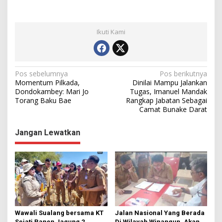
Ikuti Kami
N
Pos sebelumnya
Pos berikutnya
Momentum Pilkada,
Dinilai Mampu Jalankan
a
Dondokambey: Mari Jo
Tugas, Imanuel Mandak
Torang Baku Bae
Rangkap Jabatan Sebagai
v
Camat Bunake Darat
i
g
Jangan Lewatkan
a
s
i
p
o
s
Wawali Sualang bersama KT
Jalan Nasional Yang Berada
Sejati Panen Jagung 2
Di Wilayah Winangun, Akan