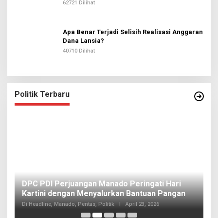
62721 Dilihat
Apa Benar Terjadi Selisih Realisasi Anggaran
Dana Lansia?
40710 Dilihat
Politik Terbaru
I
DPC PDI Perjuangan Manado Peringati Hari
T
Kartini dengan Menyalurkan Bantuan Pangan
I
Di
Di Headline, Manado, Pentas, Politik
|
April 23, 2026
20