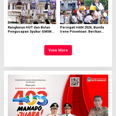
Rangkaian HUT dan Bulan
Peringati HAN 2026, Bunda
Pengucapan Syukur GMIM
Irene Pinontoan: Berikan
Syalom Karombasan
Ruang Bagi Anak untuk
Dimulai, Pandelaki:
Tampil Percaya Diri
Kemuliaan Hanya Bagi
Tuhan Yesus
View More