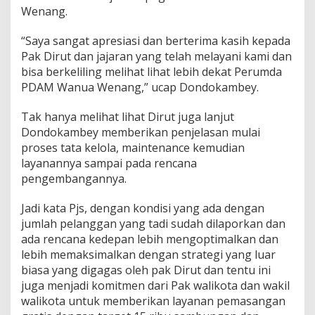
Wenang.
a
l
k
“Saya sangat apresiasi dan berterima kasih kepada
a
Pak Dirut dan jajaran yang telah melayani kami dan
n
bisa berkeliling melihat lihat lebih dekat Perumda
P
PDAM Wanua Wenang,” ucap Dondokambey.
e
l
a
Tak hanya melihat lihat Dirut juga lanjut
y
Dondokambey memberikan penjelasan mulai
a
proses tata kelola, maintenance kemudian
n
layanannya sampai pada rencana
a
n
pengembangannya.
Jadi kata Pjs, dengan kondisi yang ada dengan
jumlah pelanggan yang tadi sudah dilaporkan dan
ada rencana kedepan lebih mengoptimalkan dan
lebih memaksimalkan dengan strategi yang luar
biasa yang digagas oleh pak Dirut dan tentu ini
juga menjadi komitmen dari Pak walikota dan wakil
walikota untuk memberikan layanan pemasangan