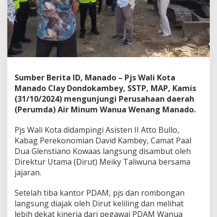
l
a
y
D
o
n
d
o
k
Sumber Berita ID, Manado – Pjs Wali Kota
a
Manado Clay Dondokambey, SSTP, MAP, Kamis
m
(31/10/2024) mengunjungi Perusahaan daerah
b
(Perumda) Air Minum Wanua Wenang Manado.
e
y
H
Pjs Wali Kota didampingi Asisten II Atto Bullo,
a
Kabag Perekonomian David Kambey, Camat Paal
r
Dua Glenstiano Kowaas langsung disambut oleh
a
Direktur Utama (Dirut) Meiky Taliwuna bersama
p
jajaran.
M
a
k
Setelah tiba kantor PDAM, pjs dan rombongan
s
langsung diajak oleh Dirut keliling dan melihat
i
lebih dekat kinerja dari pegawai PDAM Wanua
m