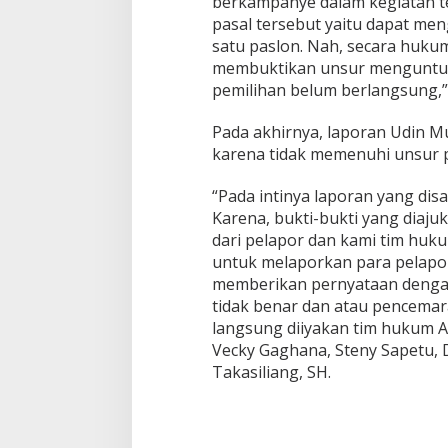
berkampanye dalam kegiatan te
pasal tersebut yaitu dapat me
satu paslon. Nah, secara huku
membuktikan unsur menguntu
pemilihan belum berlangsung,”
Pada akhirnya, laporan Udin Mus
karena tidak memenuhi unsur 
“Pada intinya laporan yang dis
Karena, bukti-bukti yang diaj
dari pelapor dan kami tim hu
untuk melaporkan para pelapor
memberikan pernyataan dengan
tidak benar dan atau pencemar
langsung diiyakan tim hukum AA
Vecky Gaghana, Steny Sapetu, 
Takasiliang, SH.