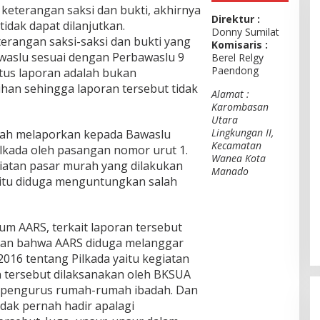
eterangan saksi dan bukti, akhirnya
Direktur :
tidak dapat dilanjutkan.
Donny Sumilat
erangan saksi-saksi dan bukti yang
Komisaris :
waslu sesuai dengan Perbawaslu 9
Berel Relgy
Paendong
tus laporan adalah bukan
an sehingga laporan tersebut tidak
Alamat :
Karombasan
Utara
Lingkungan II,
lah melaporkan kepada Bawaslu
Kecamatan
lkada oleh pasangan nomor urut 1.
Wanea Kota
iatan pasar murah yang dilakukan
Manado
itu diduga menguntungkan salah
m AARS, terkait laporan tersebut
kan bahwa AARS diduga melanggar
2016 tentang Pilkada yaitu kegiatan
n tersebut dilaksanakan oleh BKSUA
 pengurus rumah-rumah ibadah. Dan
dak pernah hadir apalagi