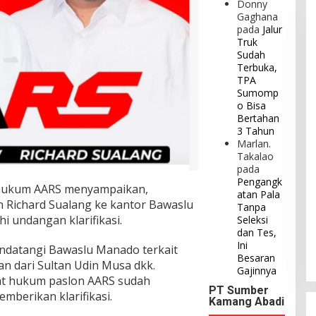
Donny
Gaghana
pada
Jalur
Truk
Sudah
Terbuka,
TPA
Sumomp
o Bisa
Bertahan
3 Tahun
Marlan.
Takalao
pada
Pengangk
 hukum AARS menyampaikan,
atan Pala
 Richard Sualang ke kantor Bawaslu
Tanpa
 undangan klarifikasi.
Seleksi
dan Tes,
Ini
datangi Bawaslu Manado terkait
Besaran
an dari Sultan Udin Musa dkk.
Gajinnya
at hukum paslon AARS sudah
PT Sumber
berikan klarifikasi.
Kamang Abadi