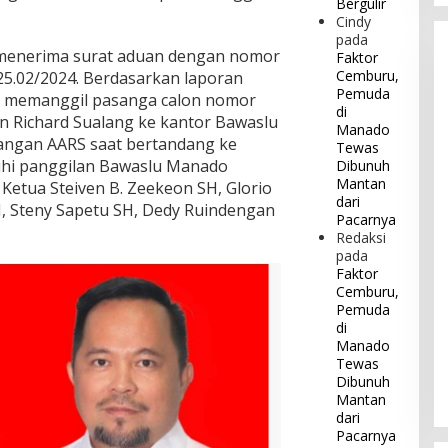
Bergulir
Cindy
pada
enerima surat aduan dengan nomor
Faktor
Cemburu,
5.02/2024. Berdasarkan laporan
Pemuda
n memanggil pasanga calon nomor
di
an Richard Sualang ke kantor Bawaslu
Manado
sangan AARS saat bertandang ke
Tewas
hi panggilan Bawaslu Manado
Dibunuh
Mantan
Ketua Steiven B. Zeekeon SH, Glorio
dari
, Steny Sapetu SH, Dedy Ruindengan
Pacarnya
Redaksi
pada
Faktor
Cemburu,
Pemuda
di
Manado
Tewas
Dibunuh
Mantan
dari
Pacarnya