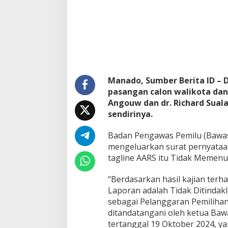
i
l
k
a
d
a
,
B
Manado, Sumber Berita ID – 
a
w
pasangan calon walikota dan
a
Angouw dan dr. Richard Sual
s
sendirinya.
l
u
Badan Pengawas Pemilu (Bawas
:
T
mengeluarkan surat pernyata
i
tagline AARS itu Tidak Memenuh
d
a
“Berdasarkan hasil kajian terh
k
Laporan adalah Tidak Ditindakl
M
e
sebagai Pelanggaran Pemilihan,
m
ditandatangani oleh ketua Baw
e
tertanggal 19 Oktober 2024, ya
n