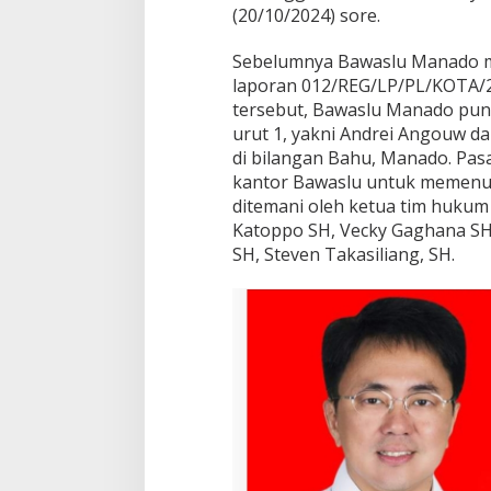
(20/10/2024) sore.
u
h
i
Sebelumnya Bawaslu Manado m
U
laporan 012/REG/LP/PL/KOTA/2
n
tersebut, Bawaslu Manado pu
s
urut 1, yakni Andrei Angouw d
u
di bilangan Bahu, Manado. Pa
r
U
kantor Bawaslu untuk memenu
n
ditemani oleh ketua tim hukum 
t
Katoppo SH, Vecky Gaghana SH
u
SH, Steven Takasiliang, SH.
k
D
i
t
i
n
d
a
k
l
a
n