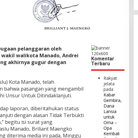
Dugaan pelanggaran oleh
 wakil walikota Manado, Andrei
Komentar
ang akhirnya gugur dengan
Terbaru
Rakyat
lu) Kota Manado, telah
jelata
an bahwa pasangan yang mengambil
pada
Kabar
i Unsur Untuk Ditindaklanjuti.
Gembira,
Dana
adap laporan, diberitahukan status
Lansia
anjuti dengan alasan Tidak Terbukti
untuk
” begitu isi surat yang
Oma –
Opa
aslu Manado, Briliant Maengko
Kembali
ng diterima media ini pada, Minggu