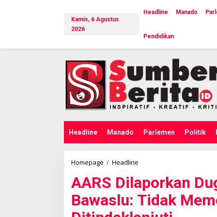
L
e
Headline
Manado
Par
Kamis, 6 Agustus
w
a
2026
Pendidikan
t
i
k
e
k
o
n
t
e
n
Headline
Manado
Parlemen
Politik
Homepage
/
Headline
A
A
AARS Dilaporkan Dug
R
S
Bawaslu: Tidak Mem
D
i
l