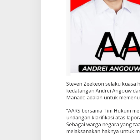
j
u
t
i
Steven Zeekeon selaku kuasa
kedatangan Andrei Angouw dan
Manado adalah untuk memenuhi
“AARS bersama Tim Hukum men
undangan klarifikasi atas lapor
Sebagai warga negara yang ta
melaksanakan haknya untuk mem