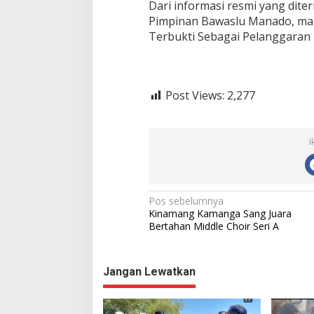
Dari informasi resmi yang diter
Pimpinan Bawaslu Manado, ma
Terbukti Sebagai Pelanggaran 
Post Views:
2,277
I
N
Pos sebelumnya
Kinamang Kamanga Sang Juara
a
Bertahan Middle Choir Seri A
v
i
Jangan Lewatkan
g
a