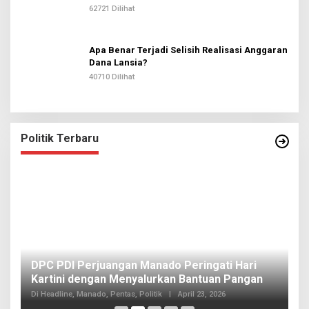
62721 Dilihat
Apa Benar Terjadi Selisih Realisasi Anggaran
Dana Lansia?
40710 Dilihat
Politik Terbaru
I
DPC PDI Perjuangan Manado Peringati Hari
T
Kartini dengan Menyalurkan Bantuan Pangan
I
Di
Di Headline, Manado, Pentas, Politik
|
April 23, 2026
20