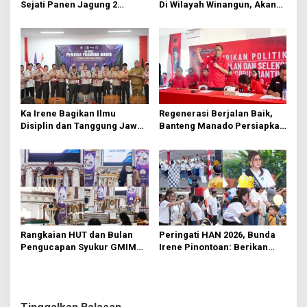
Sejati Panen Jagung 2
Di Wilayah Winangun, Akan
Hektare di Paniki Bawah
Segera Diperbaiki Oleh BPJN
Ka Irene Bagikan Ilmu
Regenerasi Berjalan Baik,
Disiplin dan Tanggung Jawab
Banteng Manado Persiapkan
di KMD Kwartir Cabang
562 Kader Turun ke Akar
Manado
Rumput
Rangkaian HUT dan Bulan
Peringati HAN 2026, Bunda
Pengucapan Syukur GMIM
Irene Pinontoan: Berikan
Syalom Karombasan
Ruang Bagi Anak untuk
Dimulai, Pandelaki:
Tampil Percaya Diri
Kemuliaan Hanya Bagi
Tuhan Yesus