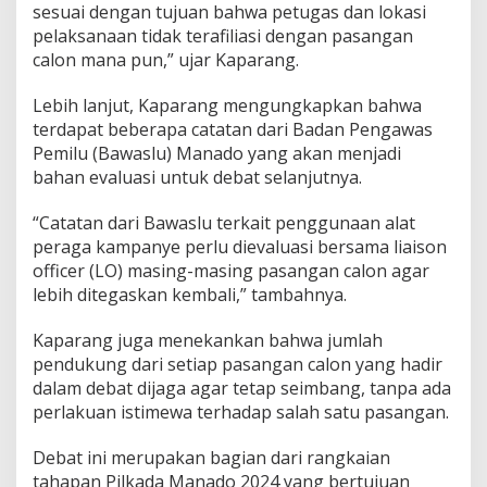
sesuai dengan tujuan bahwa petugas dan lokasi
P
pelaksanaan tidak terafiliasi dengan pasangan
e
r
calon mana pun,” ujar Kaparang.
t
a
Lebih lanjut, Kaparang mengungkapkan bahwa
m
terdapat beberapa catatan dari Badan Pengawas
a
Pemilu (Bawaslu) Manado yang akan menjadi
bahan evaluasi untuk debat selanjutnya.
“Catatan dari Bawaslu terkait penggunaan alat
peraga kampanye perlu dievaluasi bersama liaison
officer (LO) masing-masing pasangan calon agar
lebih ditegaskan kembali,” tambahnya.
Kaparang juga menekankan bahwa jumlah
pendukung dari setiap pasangan calon yang hadir
dalam debat dijaga agar tetap seimbang, tanpa ada
perlakuan istimewa terhadap salah satu pasangan.
Debat ini merupakan bagian dari rangkaian
tahapan Pilkada Manado 2024 yang bertujuan