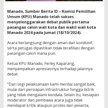
K
P
Manado, Sumber Berita ID – Komisi Pemilihan
U
M
Umum (KPU) Manado telah sukses
a
menyelenggarakan debat publik pertama
n
pasangan calon wali kota dan wakil wali kota
a
Manado 2024 pada Jumat (18/10/2024).
d
o
S
Acara berlangsung dengan aman dan kondusif,
u
serta petugas dipastikan tidak terafiliasi dengan
k
pasangan calon mana pun.
s
e
Ketua KPU Manado, Ferley Kaparang,
s
G
menyampaikan apresiasinya terhadap jalannya
e
debat.
l
a
“Dari segi pelaksanaan kami menilai sangat baik,
r
mulai dari persiapan infrastruktur hingga listrik
D
e
yang tidak mengalami kendala. Selain itu, kesiapan
b
moderator dan pembawa acara juga tidak
a
mendapat kritik ataupun protes dari peserta,
t