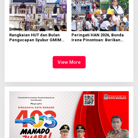
Rangkaian HUT dan Bulan
Peringati HAN 2026, Bunda
Pengucapan Syukur GMIM
Irene Pinontoan: Berikan
Syalom Karombasan
Ruang Bagi Anak untuk
Dimulai, Pandelaki:
Tampil Percaya Diri
Kemuliaan Hanya Bagi
Tuhan Yesus
View More