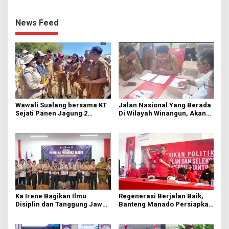
News Feed
Wawali Sualang bersama KT
Jalan Nasional Yang Berada
Sejati Panen Jagung 2
Di Wilayah Winangun, Akan
Hektare di Paniki Bawah
Segera Diperbaiki Oleh BPJN
Ka Irene Bagikan Ilmu
Regenerasi Berjalan Baik,
Disiplin dan Tanggung Jawab
Banteng Manado Persiapkan
di KMD Kwartir Cabang
562 Kader Turun ke Akar
Manado
Rumput