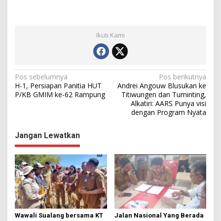
Ikuti Kami
N
Pos sebelumnya
Pos berikutnya
H-1, Persiapan Panitia HUT
Andrei Angouw Blusukan ke
a
P/KB GMIM ke-62 Rampung
Titiwungen dan Tuminting,
Alkatiri: AARS Punya visi
v
dengan Program Nyata
i
g
Jangan Lewatkan
a
s
i
p
o
s
Wawali Sualang bersama KT
Jalan Nasional Yang Berada