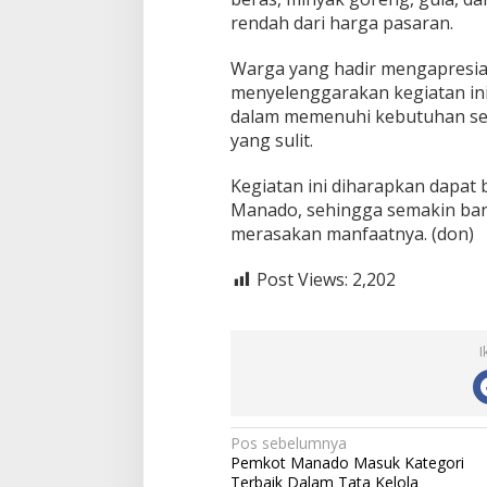
i
rendah dari harga pasaran.
Warga yang hadir mengapresi
menyelenggarakan kegiatan ini
dalam memenuhi kebutuhan seh
yang sulit.
Kegiatan ini diharapkan dapat b
Manado, sehingga semakin ban
merasakan manfaatnya. (don)
Post Views:
2,202
I
N
Pos sebelumnya
Pemkot Manado Masuk Kategori
a
Terbaik Dalam Tata Kelola