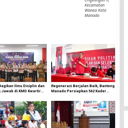
Kecamatan
Wanea Kota
Manado
Bagikan Ilmu Disiplin dan
Regenerasi Berjalan Baik, Banteng
 Jawab di KMD Kwartir
Manado Persiapkan 562 Kader
Manado
Turun ke Akar Rumput