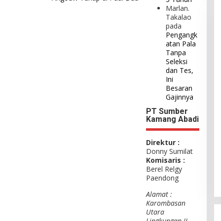
Marlan.
Takalao
pada
Pengangk
atan Pala
Tanpa
Seleksi
dan Tes,
Ini
Besaran
Gajinnya
PT Sumber
Kamang Abadi
Direktur :
Donny Sumilat
Komisaris :
Berel Relgy
Paendong
Alamat :
Karombasan
Utara
Lingkungan II,