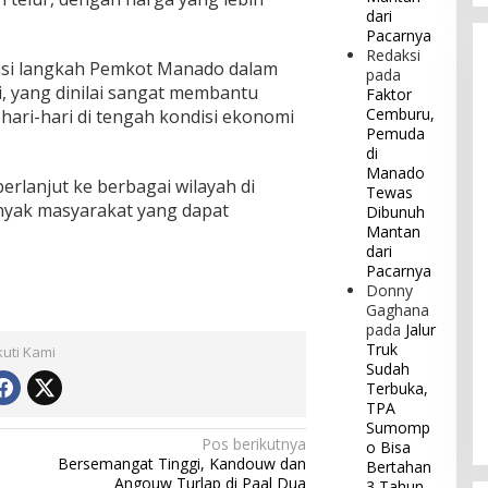
dari
Pacarnya
Redaksi
asi langkah Pemkot Manado dalam
pada
, yang dinilai sangat membantu
Faktor
Cemburu,
ari-hari di tengah kondisi ekonomi
Pemuda
di
Manado
erlanjut ke berbagai wilayah di
Tewas
yak masyarakat yang dapat
Dibunuh
Mantan
dari
Pacarnya
Donny
Gaghana
pada
Jalur
Truk
kuti Kami
Sudah
Terbuka,
TPA
Sumomp
Pos berikutnya
o Bisa
Bersemangat Tinggi, Kandouw dan
Bertahan
Angouw Turlap di Paal Dua
3 Tahun