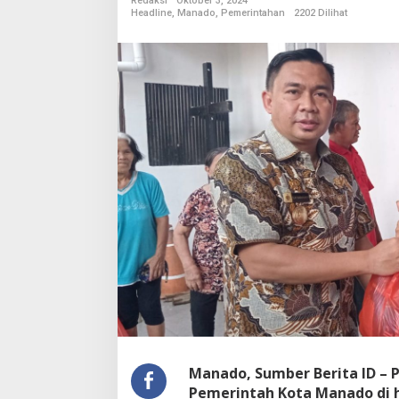
Redaksi
Oktober 3, 2024
m
Headline
,
Manado
,
Pemerintahan
2202 Dilihat
b
e
y
P
a
s
t
i
k
a
n
K
e
b
u
t
u
h
a
n
P
o
Manado, Sumber Berita ID – 
k
Pemerintah Kota Manado di 
o