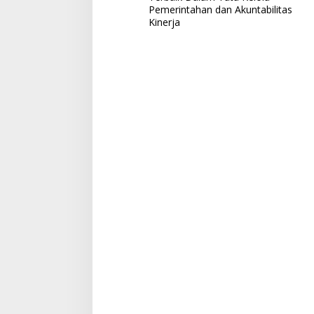
Pemerintahan dan Akuntabilitas
v
Kinerja
i
g
a
s
i
p
o
s