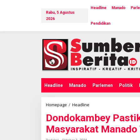
L
e
Headline
Manado
Parl
Rabu, 5 Agustus
w
a
2026
Pendidikan
t
i
k
e
k
o
n
t
e
n
Headline
Manado
Parlemen
Politik
Homepage
/
Headline
D
o
Dondokambey Pasti
n
d
Masyarakat Manado 
o
k
a