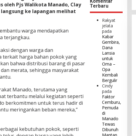
Komentar
us oleh Pjs Walikota Manado, Clay
Terbaru
langsung ke lapangan melihat
Rakyat
jelata
 membantu warga mendapatkan
pada
Kabar
 terjangkau.
Gembira,
Dana
raksi dengan warga dan
Lansia
terkait harga bahan pokok yang
untuk
ikan bahwa distribusi barang di pasar
Oma –
Opa
k dan merata, sehingga masyarakat
Kembali
antu.
Bergulir
Cindy
rakat Manado, terutama yang
pada
t terbantu melalui kegiatan seperti
Faktor
Cemburu,
o berkomitmen untuk terus hadir di
Pemuda
ntu meringankan beban mereka,”
di
Manado
Tewas
erbagai kebutuhan pokok, seperti
Dibunuh
Mantan
n telur, dengan harga yang lebih