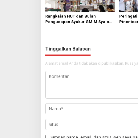
Rangkaian HUT dan Bulan
Peringati
Pengucapan Syukur GMIM Syalom
Pinontoan
Karombasan Dimulai, Pandelaki:
Anak untu
Kemuliaan Hanya Bagi Tuhan
Yesus
Tinggalkan Balasan
Alamat email Anda tidak akan dipublikasikan.
Ruas ya
Simpan nama, email, dan situs web saya pa