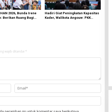
 HAN 2026, Bunda Irene
Hadiri Giat Peningkatan Kapasitas
: Berikan Ruang Bagi
Kader, Walikota Angouw: PKK
k Tampil Percaya Diri
Berperan Penting Dalam
Pembangunan Daerah
ng wajib ditandai
*
da peramban ini untuk komentar saya berikutnya.