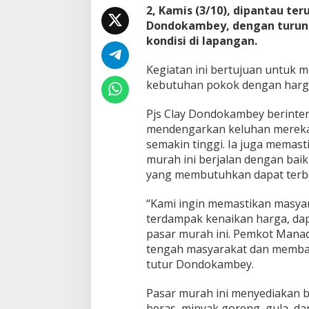
2, Kamis (3/10), dipantau ter
k
M
Dondokambey, dengan turun 
a
kondisi di lapangan.
s
y
Kegiatan ini bertujuan untuk
a
kebutuhan pokok dengan harga
r
a
k
Pjs Clay Dondokambey berinte
a
mendengarkan keluhan mereka 
t
semakin tinggi. Ia juga memast
M
murah ini berjalan dengan bai
a
n
yang membutuhkan dapat terb
a
d
“Kami ingin memastikan masya
o
terdampak kenaikan harga, dapa
T
pasar murah ini. Pemkot Manad
e
r
tengah masyarakat dan memba
p
tutur Dondokambey.
e
n
Pasar murah ini menyediakan b
u
beras, minyak goreng, gula, da
h