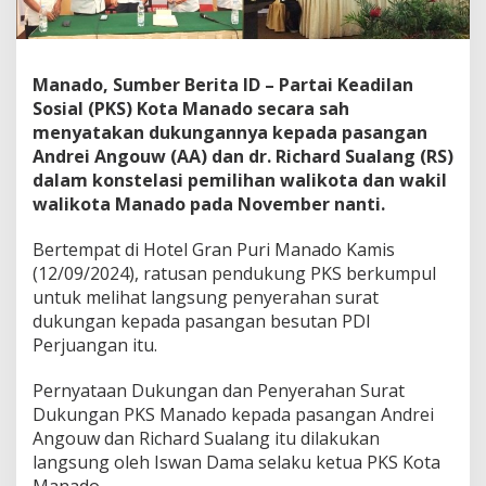
g
a
n
k
Manado, Sumber Berita ID – Partai Keadilan
e
Sosial (PKS) Kota Manado secara sah
A
A
menyatakan dukungannya kepada pasangan
R
Andrei Angouw (AA) dan dr. Richard Sualang (RS)
S
dalam konstelasi pemilihan walikota dan wakil
walikota Manado pada November nanti.
Bertempat di Hotel Gran Puri Manado Kamis
(12/09/2024), ratusan pendukung PKS berkumpul
untuk melihat langsung penyerahan surat
dukungan kepada pasangan besutan PDI
Perjuangan itu.
Pernyataan Dukungan dan Penyerahan Surat
Dukungan PKS Manado kepada pasangan Andrei
Angouw dan Richard Sualang itu dilakukan
langsung oleh Iswan Dama selaku ketua PKS Kota