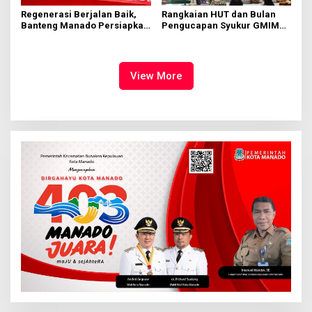
Regenerasi Berjalan Baik,
Rangkaian HUT dan Bulan
Banteng Manado Persiapkan
Pengucapan Syukur GMIM
562 Kader Turun ke Akar
Syalom Karombasan
Rumput
Dimulai, Pandelaki:
Kemuliaan Hanya Bagi
Tuhan Yesus
View More