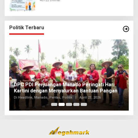
40722 Dilihat
Politik Terbaru
I
DPC PDI Perjuangan Manado Peringati Hari
T
Kartini dengan Menyalurkan Bantuan Pangan
I
Di
Di Headline, Manado, Pentas, Politik
|
April 23, 2026
20