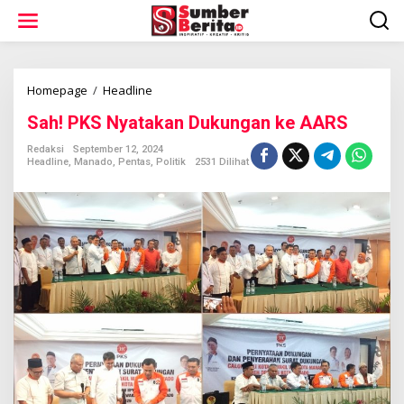
L
e
w
a
t
i
Homepage
/
Headline
S
k
a
Sah! PKS Nyatakan Dukungan ke AARS
e
h
k
!
Redaksi
September 12, 2024
o
P
Headline
,
Manado
,
Pentas
,
Politik
2531 Dilihat
n
K
t
S
e
N
n
y
a
t
a
k
a
n
D
u
k
u
n