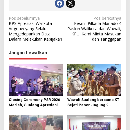
N
Pos sebelumnya
Pos berikutnya
BPS Apresiasi Walikota
Resmi! Pilkada Manado 4
a
Angouw yang Selalu
Paslon Walikota dan Wawali,
Mengedepankan Data
KPU: Kami Minta Masukan
v
Dalam Melakukan Kebijakan
dan Tanggapan
i
g
Jangan Lewatkan
a
s
i
p
o
s
Closing Ceremony PSR 2026
Wawali Sualang bersama KT
Meriah, Sualang Apresiasi
Sejati Panen Jagung 2
Keterlibatan 10 Ribu Remaja
Hektare di Paniki Bawah
GMIM