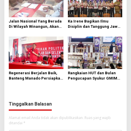
Jalan Nasional Yang Berada
Ka Irene Bagikan Ilmu
Di Wilayah Winangun, Akan
Disiplin dan Tanggung Jawab
Segera Diperbaiki Oleh BPJN
di KMD Kwartir Cabang
Manado
Regenerasi Berjalan Baik,
Rangkaian HUT dan Bulan
Banteng Manado Persiapkan
Pengucapan Syukur GMIM
562 Kader Turun ke Akar
Syalom Karombasan
Rumput
Dimulai, Pandelaki:
Kemuliaan Hanya Bagi
Tuhan Yesus
Tinggalkan Balasan
Alamat email Anda tidak akan dipublikasikan.
Ruas yang wajib
ditandai
*