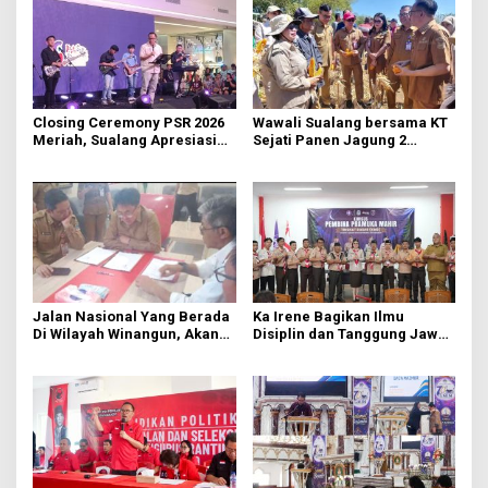
Closing Ceremony PSR 2026
Wawali Sualang bersama KT
Meriah, Sualang Apresiasi
Sejati Panen Jagung 2
Keterlibatan 10 Ribu Remaja
Hektare di Paniki Bawah
GMIM
Jalan Nasional Yang Berada
Ka Irene Bagikan Ilmu
Di Wilayah Winangun, Akan
Disiplin dan Tanggung Jawab
Segera Diperbaiki Oleh BPJN
di KMD Kwartir Cabang
Manado