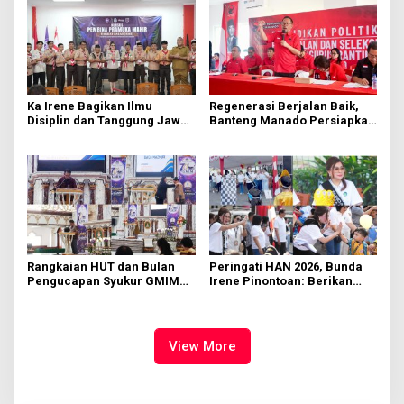
Ka Irene Bagikan Ilmu
Regenerasi Berjalan Baik,
Disiplin dan Tanggung Jawab
Banteng Manado Persiapkan
di KMD Kwartir Cabang
562 Kader Turun ke Akar
Manado
Rumput
Rangkaian HUT dan Bulan
Peringati HAN 2026, Bunda
Pengucapan Syukur GMIM
Irene Pinontoan: Berikan
Syalom Karombasan
Ruang Bagi Anak untuk
Dimulai, Pandelaki:
Tampil Percaya Diri
Kemuliaan Hanya Bagi
Tuhan Yesus
View More