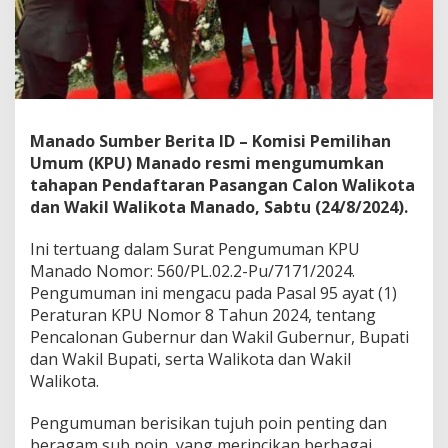
k
a
n
K
e
p
u
t
Manado Sumber Berita ID – Komisi Pemilihan
u
Umum (KPU) Manado resmi mengumumkan
s
tahapan Pendaftaran Pasangan Calon Walikota
a
dan Wakil Walikota Manado, Sabtu (24/8/2024).
n
M
K
Ini tertuang dalam Surat Pengumuman KPU
T
Manado Nomor: 560/PL.02.2-Pu/7171/2024.
e
Pengumuman ini mengacu pada Pasal 95 ayat (1)
r
Peraturan KPU Nomor 8 Tahun 2024, tentang
k
Pencalonan Gubernur dan Wakil Gubernur, Bupati
a
i
dan Wakil Bupati, serta Walikota dan Wakil
t
Walikota.
S
y
Pengumuman berisikan tujuh poin penting dan
a
beragam sub poin, yang merincikan berbagai
r