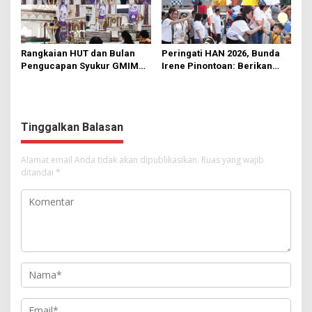
Rangkaian HUT dan Bulan
Peringati HAN 2026, Bunda
Pengucapan Syukur GMIM
Irene Pinontoan: Berikan
Syalom Karombasan
Ruang Bagi Anak untuk
Dimulai, Pandelaki:
Tampil Percaya Diri
Kemuliaan Hanya Bagi
Tuhan Yesus
Tinggalkan Balasan
Alamat email Anda tidak akan dipublikasikan.
Ruas yang wajib
ditandai
*