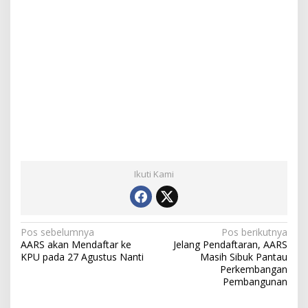
Ikuti Kami
N
Pos sebelumnya
Pos berikutnya
AARS akan Mendaftar ke
Jelang Pendaftaran, AARS
a
KPU pada 27 Agustus Nanti
Masih Sibuk Pantau
Perkembangan
v
Pembangunan
i