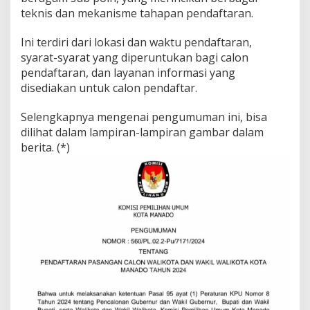
a
teknis dan mekanisme tahapan pendaftaran.
t
P
Ini terdiri dari lokasi dan waktu pendaftaran,
e
syarat-syarat yang diperuntukan bagi calon
n
pendaftaran, dan layanan informasi yang
c
a
disediakan untuk calon pendaftar.
l
o
Selengkapnya mengenai pengumuman ini, bisa
n
dilihat dalam lampiran-lampiran gambar dalam
a
berita. (*)
n
K
e
p
a
l
a
D
a
e
r
a
h