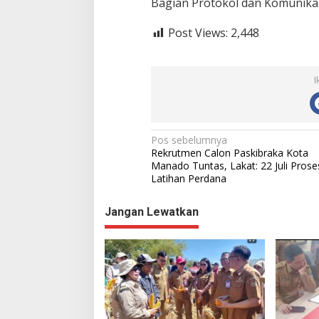
Bagian Protokol dan Komunikas
Post Views:
2,448
I
N
Pos sebelumnya
Rekrutmen Calon Paskibraka Kota
a
Manado Tuntas, Lakat: 22 Juli Prose
Latihan Perdana
v
i
Jangan Lewatkan
g
a
s
i
p