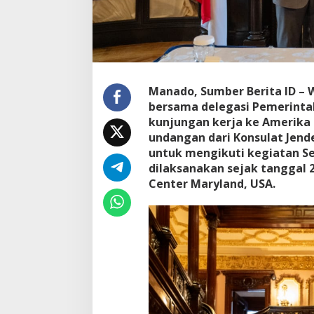
v
e
s
t
a
s
i
Manado, Sumber Berita ID –
,
bersama delegasi Pemerint
W
kunjungan kerja ke Amerika
a
undangan dari Konsulat Jende
l
i
untuk mengikuti kegiatan S
k
dilaksanakan sejak tanggal 2
o
Center Maryland, USA.
t
a
A
n
g
o
u
w
D
i
u