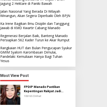
Jagung 2 Hektare di Paniki Bawah
Jalan Nasional Yang Berada Di Wilayah
Winangun, Akan Segera Diperbaiki Oleh BPJN
Ka Irene Bagikan Ilmu Disiplin dan Tanggung
Jawab di KMD Kwartir Cabang Manado
Regenerasi Berjalan Baik, Banteng Manado
Persiapkan 562 Kader Turun ke Akar Rumput
Rangkaian HUT dan Bulan Pengucapan Syukur
GMIM Syalom Karombasan Dimulai,
Pandelaki: Kemuliaan Hanya Bagi Tuhan
Yesus
Most View Post
FPDIP Manado Pastikan
Kepentingan Rakyat Jadi
Prioritas Dalam Perjuangan
106165 Dilihat