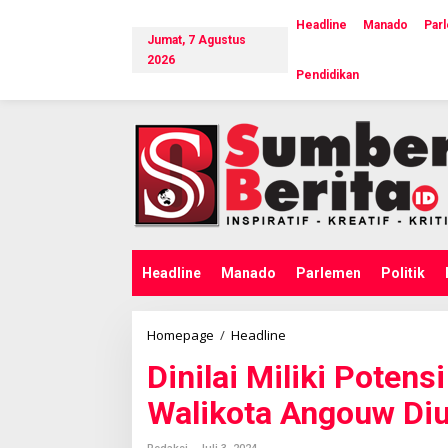
L
e
Headline
Manado
Par
Jumat, 7 Agustus
w
a
2026
Pendidikan
t
i
k
e
k
o
n
t
e
n
Headline
Manado
Parlemen
Politik
Homepage
/
Headline
D
i
Dinilai Miliki Potens
n
i
Walikota Angouw Di
l
a
i