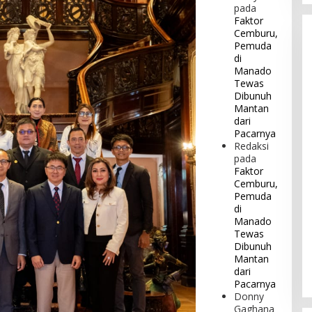
pada
Faktor
Cemburu,
Pemuda
di
Manado
Tewas
Dibunuh
Mantan
dari
Pacarnya
Redaksi
pada
Faktor
Cemburu,
Pemuda
di
Manado
Tewas
Dibunuh
Mantan
dari
Pacarnya
Donny
Gaghana