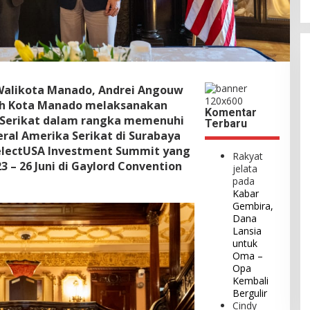
 Walikota Manado, Andrei Angouw
ah Kota Manado melaksanakan
Komentar
 Serikat dalam rangka memenuhi
Terbaru
ral Amerika Serikat di Surabaya
electUSA Investment Summit yang
Rakyat
3 – 26 Juni di Gaylord Convention
jelata
pada
Kabar
Gembira,
Dana
Lansia
untuk
Oma –
Opa
Kembali
Bergulir
Cindy