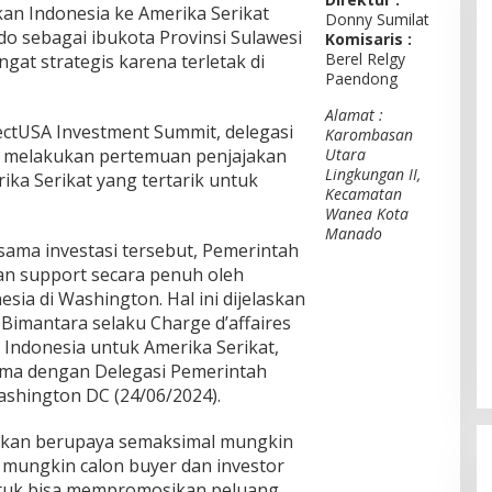
an Indonesia ke Amerika Serikat
Donny Sumilat
 sebagai ibukota Provinsi Sulawesi
Komisaris :
Berel Relgy
gat strategis karena terletak di
Paendong
Alamat :
ectUSA Investment Summit, delegasi
Karombasan
 melakukan pertemuan penjajakan
Utara
Lingkungan II,
ka Serikat yang tertarik untuk
Kecamatan
Wanea Kota
Manado
sama investasi tersebut, Pemerintah
n support secara penuh oleh
sia di Washington. Hal ini dijelaskan
Bimantara selaku Charge d’affaires
 Indonesia untuk Amerika Serikat,
ma dengan Delegasi Pemerintah
shington DC (24/06/2024).
akan berupaya semaksimal mungkin
mungkin calon buyer dan investor
untuk bisa mempromosikan peluang