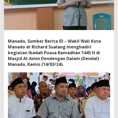
s
y
a
r
a
k
a
t
Manado, Sumber Berita ID – Wakil Wali Kota
J
a
Manado dr Richard Sualang menghadiri
g
kegiatan Ibadah Puasa Ramadhan 1445 H di
a
Masjid Al-Amin Dendengan Dalam (Dendal)
K
Manado, Kamis (14/03/24).
e
r
u
k
u
n
a
n
d
a
n
T