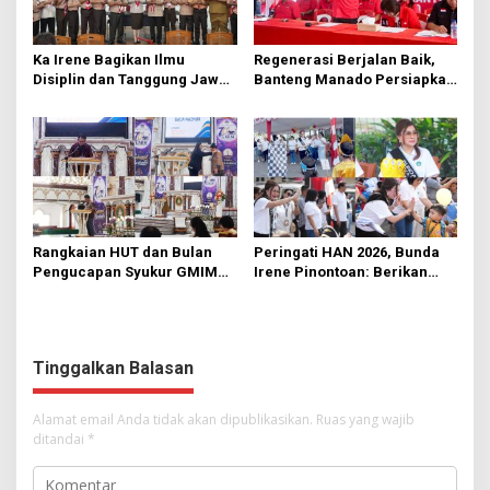
Ka Irene Bagikan Ilmu
Regenerasi Berjalan Baik,
Disiplin dan Tanggung Jawab
Banteng Manado Persiapkan
di KMD Kwartir Cabang
562 Kader Turun ke Akar
Manado
Rumput
Rangkaian HUT dan Bulan
Peringati HAN 2026, Bunda
Pengucapan Syukur GMIM
Irene Pinontoan: Berikan
Syalom Karombasan
Ruang Bagi Anak untuk
Dimulai, Pandelaki:
Tampil Percaya Diri
Kemuliaan Hanya Bagi
Tuhan Yesus
Tinggalkan Balasan
Alamat email Anda tidak akan dipublikasikan.
Ruas yang wajib
ditandai
*