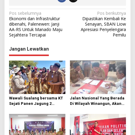
N
Pos sebelumnya
Pos berikutnya
Ekonomi dan Infrastruktur
Dipastikan Kembali Ke
a
dibenahi, Palenewen: Janji
Senayan, SBAN Liow
AA-RS Untuk Manado Maju
Apresiasi Penyelengara
v
Sejahtera Tercapai
Pemilu
i
g
Jangan Lewatkan
a
s
i
p
o
s
Wawali Sualang bersama KT
Jalan Nasional Yang Berada
Sejati Panen Jagung 2
Di Wilayah Winangun, Akan
Hektare di Paniki Bawah
Segera Diperbaiki Oleh BPJN