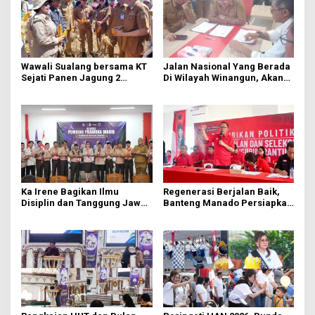
Wawali Sualang bersama KT
Jalan Nasional Yang Berada
Sejati Panen Jagung 2
Di Wilayah Winangun, Akan
Hektare di Paniki Bawah
Segera Diperbaiki Oleh BPJN
Ka Irene Bagikan Ilmu
Regenerasi Berjalan Baik,
Disiplin dan Tanggung Jawab
Banteng Manado Persiapkan
di KMD Kwartir Cabang
562 Kader Turun ke Akar
Manado
Rumput