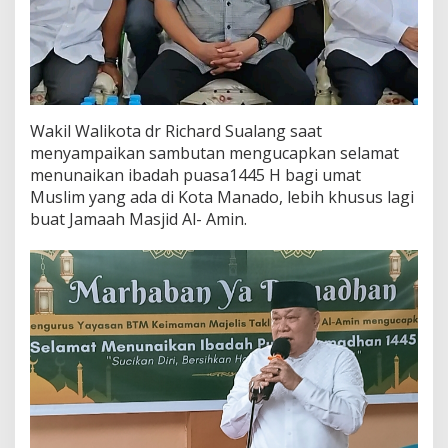
o
l
e
r
a
n
s
Wakil Walikota dr Richard Sualang saat
i
menyampaikan sambutan mengucapkan selamat
d
menunaikan ibadah puasa1445 H bagi umat
i
B
Muslim yang ada di Kota Manado, lebih khusus lagi
u
buat Jamaah Masjid Al- Amin.
l
a
n
S
u
c
i
R
a
m
a
d
h