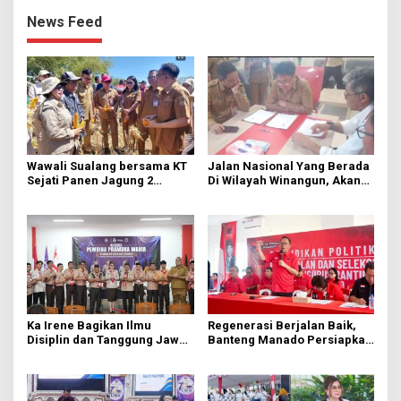
News Feed
Wawali Sualang bersama KT
Jalan Nasional Yang Berada
Sejati Panen Jagung 2
Di Wilayah Winangun, Akan
Hektare di Paniki Bawah
Segera Diperbaiki Oleh BPJN
Ka Irene Bagikan Ilmu
Regenerasi Berjalan Baik,
Disiplin dan Tanggung Jawab
Banteng Manado Persiapkan
di KMD Kwartir Cabang
562 Kader Turun ke Akar
Manado
Rumput