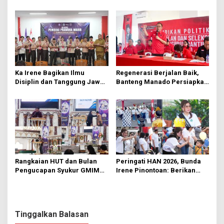
Hektare di Paniki Bawah
Segera Diperbaiki Oleh BPJN
Ka Irene Bagikan Ilmu
Regenerasi Berjalan Baik,
Disiplin dan Tanggung Jawab
Banteng Manado Persiapkan
di KMD Kwartir Cabang
562 Kader Turun ke Akar
Manado
Rumput
Rangkaian HUT dan Bulan
Peringati HAN 2026, Bunda
Pengucapan Syukur GMIM
Irene Pinontoan: Berikan
Syalom Karombasan
Ruang Bagi Anak untuk
Dimulai, Pandelaki:
Tampil Percaya Diri
Kemuliaan Hanya Bagi
Tuhan Yesus
Tinggalkan Balasan