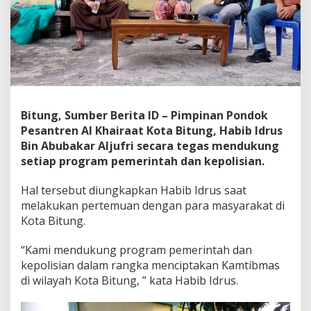
i
n
a
n
H
a
b
i
b
Bitung, Sumber Berita ID – Pimpinan Pondok
I
Pesantren Al Khairaat Kota Bitung, Habib Idrus
d
Bin Abubakar Aljufri secara tegas mendukung
r
u
setiap program pemerintah dan kepolisian.
s
A
Hal tersebut diungkapkan Habib Idrus saat
p
melakukan pertemuan dengan para masyarakat di
r
Kota Bitung.
e
s
i
“Kami mendukung program pemerintah dan
a
kepolisian dalam rangka menciptakan Kamtibmas
s
di wilayah Kota Bitung, ” kata Habib Idrus.
i
P
e