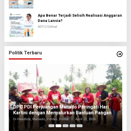
Apa Benar Terjadi Selisih Realisasi Anggaran
Dana Lansia?
40712 Dilihat
Politik Terbaru
I
DPC PDI Perjuangan Manado Peringati Hari
T
Kartini dengan Menyalurkan Bantuan Pangan
I
Di
Di Headline, Manado, Pentas, Politik
|
April 23, 2026
20