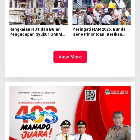
Rangkaian HUT dan Bulan
Peringati HAN 2026, Bunda
Pengucapan Syukur GMIM
Irene Pinontoan: Berikan
Syalom Karombasan
Ruang Bagi Anak untuk
Dimulai, Pandelaki:
Tampil Percaya Diri
Kemuliaan Hanya Bagi
Tuhan Yesus
View More