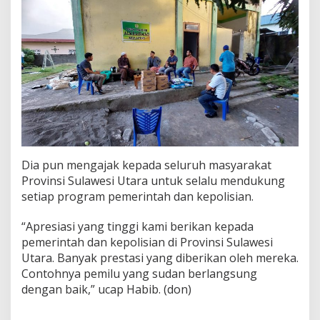
m
e
r
i
n
t
a
h
d
a
n
K
Dia pun mengajak kepada seluruh masyarakat
e
p
Provinsi Sulawesi Utara untuk selalu mendukung
o
setiap program pemerintah dan kepolisian.
l
i
“Apresiasi yang tinggi kami berikan kepada
s
pemerintah dan kepolisian di Provinsi Sulawesi
i
a
Utara. Banyak prestasi yang diberikan oleh mereka.
n
Contohnya pemilu yang sudan berlangsung
dengan baik,” ucap Habib. (don)