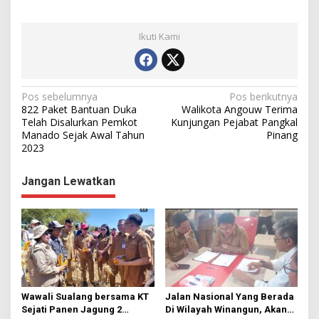
Ikuti Kami
N
Pos sebelumnya
Pos berikutnya
822 Paket Bantuan Duka
Walikota Angouw Terima
a
Telah Disalurkan Pemkot
Kunjungan Pejabat Pangkal
Manado Sejak Awal Tahun
Pinang
v
2023
i
g
Jangan Lewatkan
a
s
i
p
o
s
Wawali Sualang bersama KT
Jalan Nasional Yang Berada
Sejati Panen Jagung 2
Di Wilayah Winangun, Akan