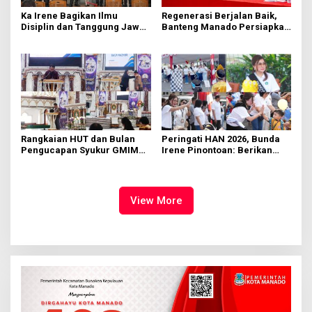
Ka Irene Bagikan Ilmu
Regenerasi Berjalan Baik,
Disiplin dan Tanggung Jawab
Banteng Manado Persiapkan
di KMD Kwartir Cabang
562 Kader Turun ke Akar
Manado
Rumput
Rangkaian HUT dan Bulan
Peringati HAN 2026, Bunda
Pengucapan Syukur GMIM
Irene Pinontoan: Berikan
Syalom Karombasan
Ruang Bagi Anak untuk
Dimulai, Pandelaki:
Tampil Percaya Diri
Kemuliaan Hanya Bagi
Tuhan Yesus
View More