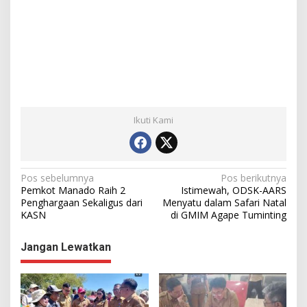
Ikuti Kami
N
Pos sebelumnya
Pos berikutnya
Pemkot Manado Raih 2
Istimewah, ODSK-AARS
a
Penghargaan Sekaligus dari
Menyatu dalam Safari Natal
KASN
di GMIM Agape Tuminting
v
i
Jangan Lewatkan
g
a
s