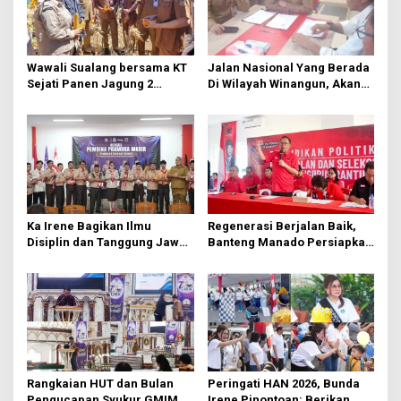
i
p
o
Wawali Sualang bersama KT
Jalan Nasional Yang Berada
s
Sejati Panen Jagung 2
Di Wilayah Winangun, Akan
Hektare di Paniki Bawah
Segera Diperbaiki Oleh BPJN
Ka Irene Bagikan Ilmu
Regenerasi Berjalan Baik,
Disiplin dan Tanggung Jawab
Banteng Manado Persiapkan
di KMD Kwartir Cabang
562 Kader Turun ke Akar
Manado
Rumput
Rangkaian HUT dan Bulan
Peringati HAN 2026, Bunda
Pengucapan Syukur GMIM
Irene Pinontoan: Berikan