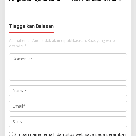
Syalom Karombasan
Ruang Bagi Anak untuk
Dimulai, Pandelaki:
Tampil Percaya Diri
Kemuliaan Hanya Bagi
Tuhan Yesus
Tinggalkan Balasan
Alamat email Anda tidak akan dipublikasikan.
Ruas yang wajib
ditandai
*
Simpan nama, email, dan situs web saya pada peramban