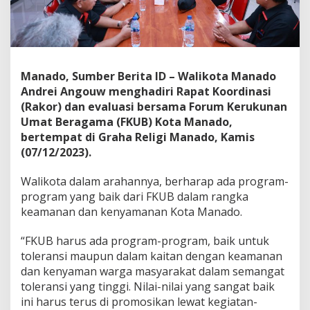
n
a
d
o
,
B
Manado, Sumber Berita ID – Walikota Manado
e
Andrei Angouw menghadiri Rapat Koordinasi
g
(Rakor) dan evaluasi bersama Forum Kerukunan
i
Umat Beragama (FKUB) Kota Manado,
n
i
bertempat di Graha Religi Manado, Kamis
K
(07/12/2023).
a
t
Walikota dalam arahannya, berharap ada program-
a
program yang baik dari FKUB dalam rangka
W
a
keamanan dan kenyamanan Kota Manado.
l
i
“FKUB harus ada program-program, baik untuk
k
toleransi maupun dalam kaitan dengan keamanan
o
dan kenyaman warga masyarakat dalam semangat
t
a
toleransi yang tinggi. Nilai-nilai yang sangat baik
A
ini harus terus di promosikan lewat kegiatan-
n