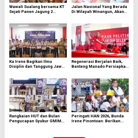
Wawali Sualang bersama KT
Jalan Nasional Yang Berada
Sejati Panen Jagung 2
Di Wilayah Winangun, Akan
Hektare di Paniki Bawah
Segera Diperbaiki Oleh BPJN
Ka Irene Bagikan Ilmu
Regenerasi Berjalan Baik,
Disiplin dan Tanggung Jawab
Banteng Manado Persiapkan
di KMD Kwartir Cabang
562 Kader Turun ke Akar
Manado
Rumput
Rangkaian HUT dan Bulan
Peringati HAN 2026, Bunda
Pengucapan Syukur GMIM
Irene Pinontoan: Berikan
Syalom Karombasan
Ruang Bagi Anak untuk
Dimulai, Pandelaki:
Tampil Percaya Diri
Kemuliaan Hanya Bagi