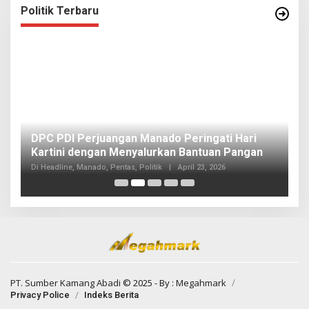
Politik Terbaru
I
DPC PDI Perjuangan Manado Peringati Hari
T
Kartini dengan Menyalurkan Bantuan Pangan
I
Di
Di Headline, Manado, Pentas, Politik
|
April 23, 2026
20
PT. Sumber Kamang Abadi
© 2025 - By :
Megahmark
Privacy Police
Indeks Berita