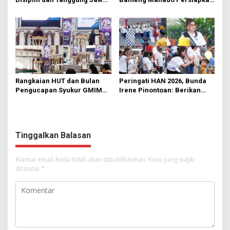
di KMD Kwartir Cabang
562 Kader Turun ke Akar
Manado
Rumput
Rangkaian HUT dan Bulan
Peringati HAN 2026, Bunda
Pengucapan Syukur GMIM
Irene Pinontoan: Berikan
Syalom Karombasan
Ruang Bagi Anak untuk
Dimulai, Pandelaki:
Tampil Percaya Diri
Kemuliaan Hanya Bagi
Tuhan Yesus
Tinggalkan Balasan
Alamat email Anda tidak akan dipublikasikan.
Ruas yang wajib
ditandai
*