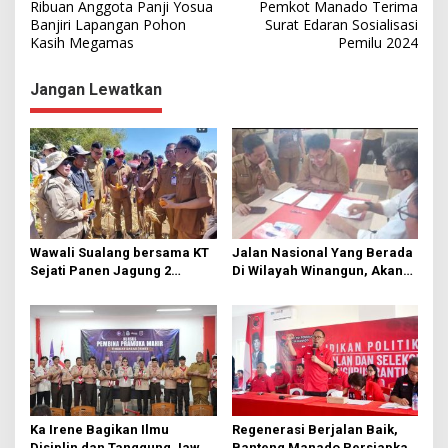
Ribuan Anggota Panji Yosua
Pemkot Manado Terima
a
Banjiri Lapangan Pohon
Surat Edaran Sosialisasi
Kasih Megamas
Pemilu 2024
v
i
Jangan Lewatkan
g
a
s
i
p
o
Wawali Sualang bersama KT
Jalan Nasional Yang Berada
s
Sejati Panen Jagung 2
Di Wilayah Winangun, Akan
Hektare di Paniki Bawah
Segera Diperbaiki Oleh BPJN
Ka Irene Bagikan Ilmu
Regenerasi Berjalan Baik,
Disiplin dan Tanggung Jawab
Banteng Manado Persiapkan