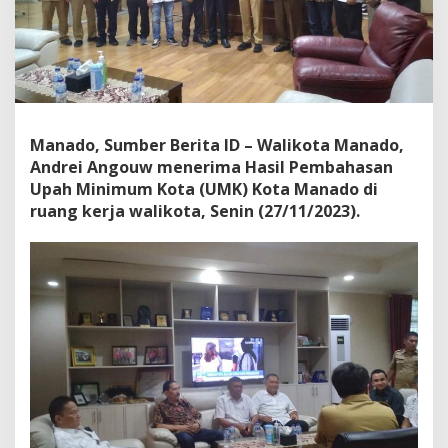
U
m
u
m
k
a
n
U
Manado, Sumber Berita ID – Walikota Manado,
M
Andrei Angouw menerima Hasil Pembahasan
K
Upah Minimum Kota (UMK) Kota Manado di
K
ruang kerja walikota, Senin (27/11/2023).
o
t
a
M
a
n
a
d
o