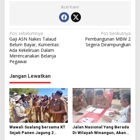
Ikuti Kami
N
Pos sebelumnya
Pos berikutnya
Gaji ASN Nakes Talaud
Pembangunan MBW 2
a
Belum Bayar, Kumentas:
Segera Dirampungkan
Ada Kekeliruan Dalam
v
Merencanakan Belanja
i
Pegawai
g
Jangan Lewatkan
a
s
i
p
o
s
Wawali Sualang bersama KT
Jalan Nasional Yang Berada
Sejati Panen Jagung 2
Di Wilayah Winangun, Akan
Hektare di Paniki Bawah
Segera Diperbaiki Oleh BPJN