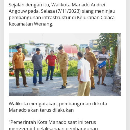
Sejalan dengan itu, Walikota Manado Andrei
k
t
Angouw pada, Selasa (7/11/2023) siang meninjau
u
pembangunan infrastruktur di Kelurahan Calaca
r
Kecamatan Wenang.
Walikota mengatakan, pembangunan di kota
Manado akan terus dilakukan.
“Pemerintah Kota Manado saat ini terus
menggenjot pelaksanaan pembangunan