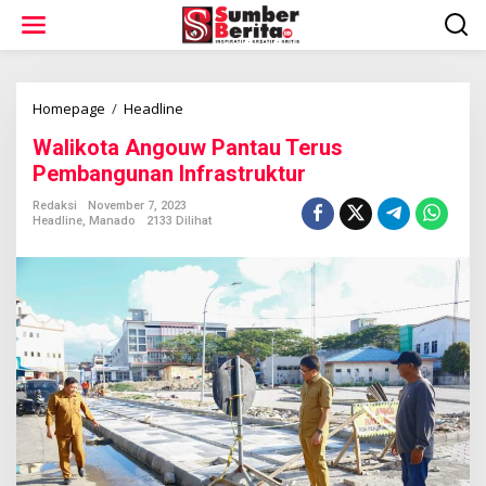
L
e
w
a
t
i
Homepage
/
Headline
W
k
a
Walikota Angouw Pantau Terus
e
l
k
i
Pembangunan Infrastruktur
o
k
n
o
Redaksi
November 7, 2023
t
Headline
,
Manado
2133 Dilihat
t
e
a
n
A
n
g
o
u
w
P
a
n
t
a
u