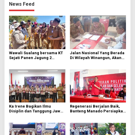
News Feed
Wawali Sualang bersama KT
Jalan Nasional Yang Berada
Sejati Panen Jagung 2
Di Wilayah Winangun, Akan
Hektare di Paniki Bawah
Segera Diperbaiki Oleh BPJN
Ka Irene Bagikan Ilmu
Regenerasi Berjalan Baik,
Disiplin dan Tanggung Jawab
Banteng Manado Persiapkan
di KMD Kwartir Cabang
562 Kader Turun ke Akar
Manado
Rumput