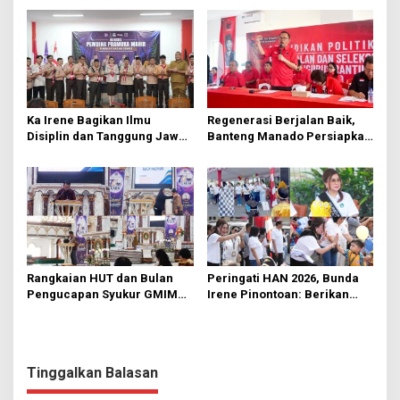
Ka Irene Bagikan Ilmu
Regenerasi Berjalan Baik,
Disiplin dan Tanggung Jawab
Banteng Manado Persiapkan
di KMD Kwartir Cabang
562 Kader Turun ke Akar
Manado
Rumput
Rangkaian HUT dan Bulan
Peringati HAN 2026, Bunda
Pengucapan Syukur GMIM
Irene Pinontoan: Berikan
Syalom Karombasan
Ruang Bagi Anak untuk
Dimulai, Pandelaki:
Tampil Percaya Diri
Kemuliaan Hanya Bagi
Tuhan Yesus
Tinggalkan Balasan