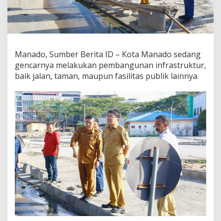
T
e
r
u
s
P
Manado, Sumber Berita ID – Kota Manado sedang
e
gencarnya melakukan pembangunan infrastruktur,
m
baik jalan, taman, maupun fasilitas publik lainnya.
b
a
n
g
u
n
a
n
I
n
f
r
a
s
t
r
u