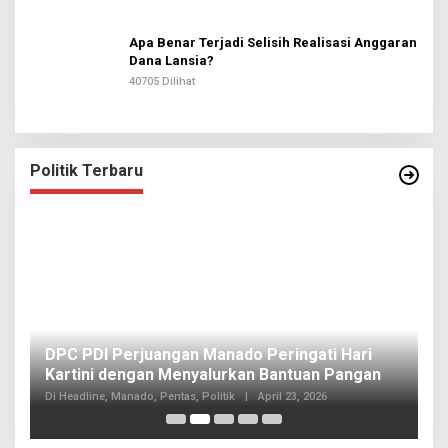
Apa Benar Terjadi Selisih Realisasi Anggaran
Dana Lansia?
40705 Dilihat
Politik Terbaru
I
DPC PDI Perjuangan Manado Peringati Hari
T
Kartini dengan Menyalurkan Bantuan Pangan
I
Di
Di Headline, Manado, Pentas, Politik
|
April 23, 2026
20