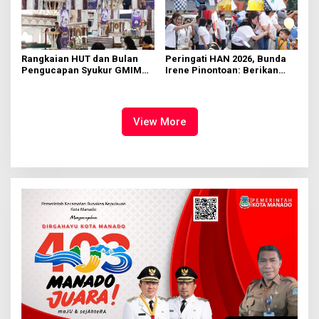
Rangkaian HUT dan Bulan
Peringati HAN 2026, Bunda
Pengucapan Syukur GMIM
Irene Pinontoan: Berikan
Syalom Karombasan
Ruang Bagi Anak untuk
Dimulai, Pandelaki:
Tampil Percaya Diri
Kemuliaan Hanya Bagi
Tuhan Yesus
View More