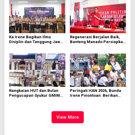
Ka Irene Bagikan Ilmu
Regenerasi Berjalan Baik,
Disiplin dan Tanggung Jawab
Banteng Manado Persiapkan
di KMD Kwartir Cabang
562 Kader Turun ke Akar
Manado
Rumput
Rangkaian HUT dan Bulan
Peringati HAN 2026, Bunda
Pengucapan Syukur GMIM
Irene Pinontoan: Berikan
Syalom Karombasan
Ruang Bagi Anak untuk
Dimulai, Pandelaki:
Tampil Percaya Diri
Kemuliaan Hanya Bagi
Tuhan Yesus
View More