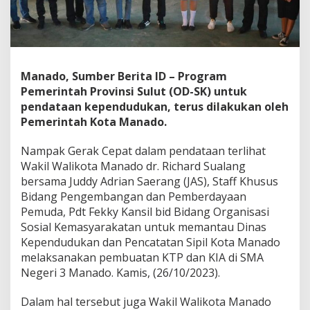
j
u
t
k
a
n
Manado, Sumber Berita ID – Program
P
Pemerintah Provinsi Sulut (OD-SK) untuk
r
pendataan kependudukan, terus dilakukan oleh
o
Pemerintah Kota Manado.
g
r
a
Nampak Gerak Cepat dalam pendataan terlihat
m
Wakil Walikota Manado dr. Richard Sualang
P
bersama Juddy Adrian Saerang (JAS), Staff Khusus
e
Bidang Pengembangan dan Pemberdayaan
r
e
Pemuda, Pdt Fekky Kansil bid Bidang Organisasi
k
Sosial Kemasyarakatan untuk memantau Dinas
a
Kependudukan dan Pencatatan Sipil Kota Manado
m
melaksanakan pembuatan KTP dan KIA di SMA
a
n
Negeri 3 Manado. Kamis, (26/10/2023).
K
T
Dalam hal tersebut juga Wakil Walikota Manado
P