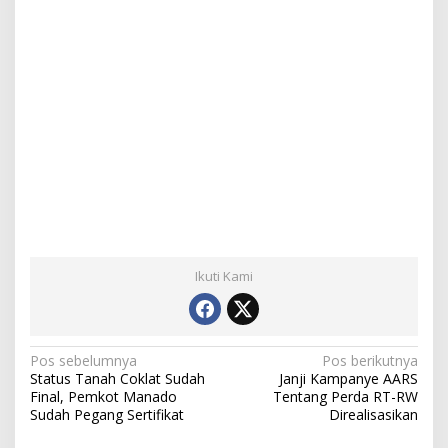
Ikuti Kami
N
Pos sebelumnya
Pos berikutnya
Status Tanah Coklat Sudah
Janji Kampanye AARS
a
Final, Pemkot Manado
Tentang Perda RT-RW
Sudah Pegang Sertifikat
Direalisasikan
v