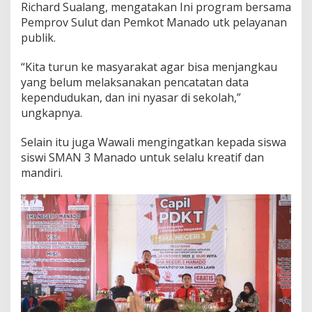
Richard Sualang, mengatakan Ini program bersama
d
Pemprov Sulut dan Pemkot Manado utk pelayanan
a
n
publik.
K
I
“Kita turun ke masyarakat agar bisa menjangkau
A
yang belum melaksanakan pencatatan data
d
kependudukan, dan ini nyasar di sekolah,”
i
S
ungkapnya.
e
k
Selain itu juga Wawali mengingatkan kepada siswa
o
siswi SMAN 3 Manado untuk selalu kreatif dan
l
mandiri.
a
h