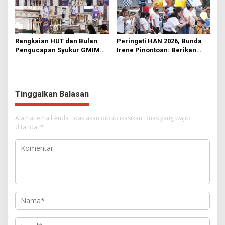
Rangkaian HUT dan Bulan
Peringati HAN 2026, Bunda
Pengucapan Syukur GMIM
Irene Pinontoan: Berikan
Syalom Karombasan
Ruang Bagi Anak untuk
Dimulai, Pandelaki:
Tampil Percaya Diri
Kemuliaan Hanya Bagi
Tuhan Yesus
Tinggalkan Balasan
Alamat email Anda tidak akan dipublikasikan.
Ruas yang wajib
ditandai
*