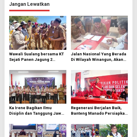
i
Jangan Lewatkan
g
a
s
i
p
o
Wawali Sualang bersama KT
Jalan Nasional Yang Berada
s
Sejati Panen Jagung 2
Di Wilayah Winangun, Akan
Hektare di Paniki Bawah
Segera Diperbaiki Oleh BPJN
Ka Irene Bagikan Ilmu
Regenerasi Berjalan Baik,
Disiplin dan Tanggung Jawab
Banteng Manado Persiapkan
di KMD Kwartir Cabang
562 Kader Turun ke Akar
Manado
Rumput