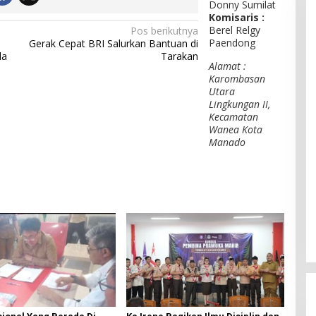
Donny Sumilat
Komisaris :
Berel Relgy
Pos berikutnya
Paendong
Gerak Cepat BRI Salurkan Bantuan di
da
Tarakan
Alamat :
Karombasan
Utara
Lingkungan II,
Kecamatan
Wanea Kota
Manado