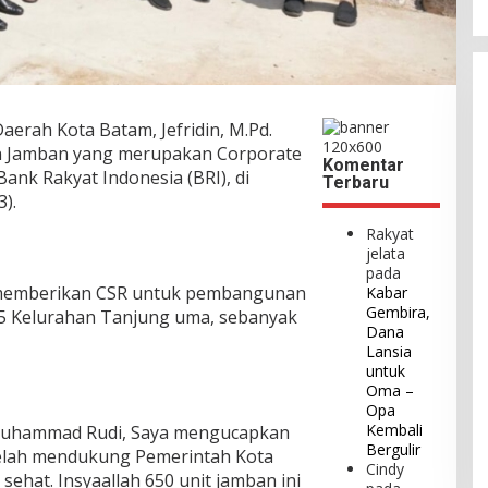
aerah Kota Batam, Jefridin, M.Pd.
 Jamban yang merupakan Corporate
Komentar
 Bank Rakyat Indonesia (BRI), di
Terbaru
).
Rakyat
jelata
pada
 memberikan CSR untuk pembangunan
Kabar
Gembira,
05 Kelurahan Tanjung uma, sebanyak
Dana
Lansia
untuk
Oma –
Opa
Kembali
 Muhammad Rudi, Saya mengucapkan
Bergulir
telah mendukung Pemerintah Kota
Cindy
ehat. Insyaallah 650 unit jamban ini