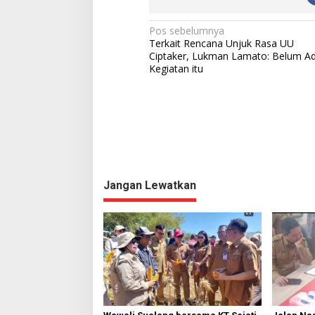
N
Pos sebelumnya
Terkait Rencana Unjuk Rasa UU
a
Ciptaker, Lukman Lamato: Belum A
Kegiatan itu
v
i
g
a
s
i
Jangan Lewatkan
p
o
s