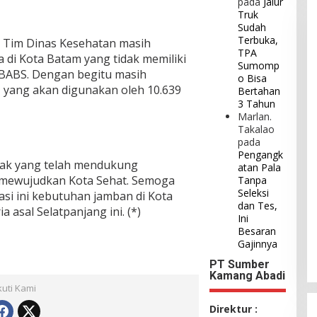
pada
Jalur
Truk
Sudah
Terbuka,
si Tim Dinas Kesehatan masih
TPA
a di Kota Batam yang tidak memiliki
Sumomp
 BABS. Dengan begitu masih
o Bisa
, yang akan digunakan oleh 10.639
Bertahan
3 Tahun
Marlan.
Takalao
pada
Pengangk
hak yang telah mendukung
atan Pala
 mewujudkan Kota Sehat. Semoga
Tanpa
Seleksi
si ini kebutuhan jamban di Kota
dan Tes,
a asal Selatpanjang ini. (*)
Ini
Besaran
Gajinnya
PT Sumber
Kamang Abadi
kuti Kami
Direktur :