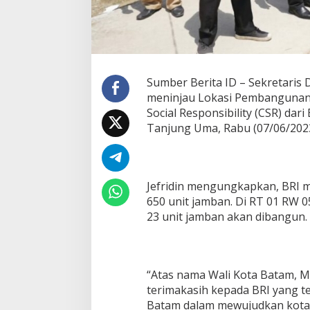
a
n
d
i
T
a
Sumber Berita ID – Sekretaris D
n
meninjau Lokasi Pembangunan
j
u
Social Responsibility (CSR) dari
n
Tanjung Uma, Rabu (07/06/2023
g
U
m
a
Jefridin mengungkapkan, BRI
650 unit jamban. Di RT 01 RW 
23 unit jamban akan dibangun.
“Atas nama Wali Kota Batam,
terimakasih kepada BRI yang 
Batam dalam mewujudkan kota s