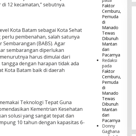
pada
di 12 kecamatan,” sebutnya.
Faktor
Cemburu,
Pemuda
di
Manado
evel Kota Batam sebagai Kota Sehat
Tewas
g perlu pembenahan, salah satunya
Dibunuh
ar Sembarangan (BABS). Agar
Mantan
dari
sar sembarangan diperlukan
Pacarnya
i menurutnya harus dimulai dari
Redaksi
h tangga dengan harapan tidak ada
pada
at Kota Batam baik di daerah
Faktor
Cemburu,
Pemuda
di
Manado
Tewas
 memakai Teknologi Tepat Guna
Dibunuh
komendasikan Kementrian Kesehatan
Mantan
dari
an solusi yang sangat tepat dan
Pacarnya
tampung 10 tahun dengan kapasitas 6-
Donny
Gaghana