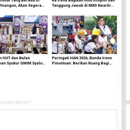
ional Yang Berada Di
Ka Irene Bagikan Ilmu Disiplin dan
Winangun, Akan Segera
Tanggung Jawab di KMD Kwartir
ki Oleh BPJN
Cabang Manado
n HUT dan Bulan
Peringati HAN 2026, Bunda Irene
an Syukur GMIM Syalom
Pinontoan: Berikan Ruang Bagi
an Dimulai, Pandelaki:
Anak untuk Tampil Percaya Diri
n Hanya Bagi Tuhan
ng wajib ditandai
*