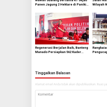
Wawali Sualang bersama KT Sejati
Jalan Nas
Panen Jagung 2 Hektare di Paniki
Wilayah 
Bawah
Diperbai
Regenerasi Berjalan Baik, Banteng
Rangkaia
Manado Persiapkan 562 Kader
Pengucap
Turun ke Akar Rumput
Karombas
Kemuliaa
Yesus
Tinggalkan Balasan
Alamat email Anda tidak akan dipublikasikan.
Ruas ya