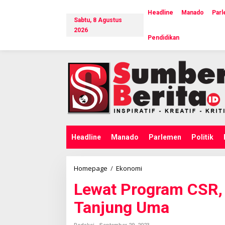
L
e
Headline
Manado
Par
Sabtu, 8 Agustus
w
a
2026
Pendidikan
t
i
k
e
k
o
n
t
e
n
Headline
Manado
Parlemen
Politik
Homepage
/
Ekonomi
L
e
Lewat Program CSR,
w
a
Tanjung Uma
t
P
r