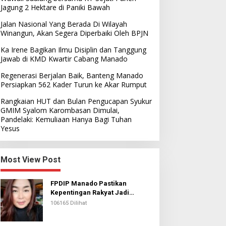
Jagung 2 Hektare di Paniki Bawah
Jalan Nasional Yang Berada Di Wilayah
Winangun, Akan Segera Diperbaiki Oleh BPJN
Ka Irene Bagikan Ilmu Disiplin dan Tanggung
Jawab di KMD Kwartir Cabang Manado
Regenerasi Berjalan Baik, Banteng Manado
Persiapkan 562 Kader Turun ke Akar Rumput
Rangkaian HUT dan Bulan Pengucapan Syukur
GMIM Syalom Karombasan Dimulai,
Pandelaki: Kemuliaan Hanya Bagi Tuhan
Yesus
Most View Post
FPDIP Manado Pastikan
Kepentingan Rakyat Jadi
Prioritas Dalam Perjuangan
106165 Dilihat