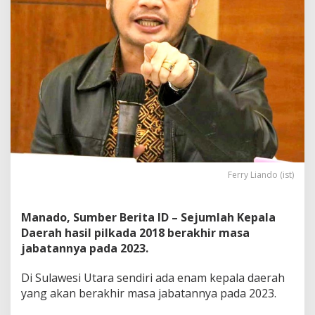
a
,
L
i
a
n
d
o
:
P
a
s
a
l
Ferry Liando (ist)
M
e
n
Manado, Sumber Berita ID – Sejumlah Kepala
y
Daerah hasil pilkada 2018 berakhir masa
e
jabatannya pada 2023.
b
u
t
Di Sulawesi Utara sendiri ada enam kepala daerah
k
yang akan berakhir masa jabatannya pada 2023.
a
n