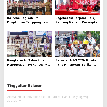
Ka Irene Bagikan Ilmu
Regenerasi Berjalan Baik,
Disiplin dan Tanggung Jawab
Banteng Manado Persiapkan
di KMD Kwartir Cabang
562 Kader Turun ke Akar
Manado
Rumput
Rangkaian HUT dan Bulan
Peringati HAN 2026, Bunda
Pengucapan Syukur GMIM
Irene Pinontoan: Berikan
Syalom Karombasan
Ruang Bagi Anak untuk
Dimulai, Pandelaki:
Tampil Percaya Diri
Kemuliaan Hanya Bagi
Tuhan Yesus
Tinggalkan Balasan
Alamat email Anda tidak akan dipublikasikan.
Ruas yang wajib
ditandai
*