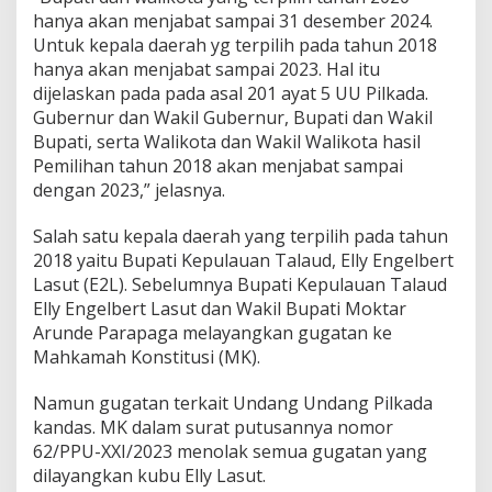
P
hanya akan menjabat sampai 31 desember 2024.
e
Untuk kepala daerah yg terpilih pada tahun 2018
l
hanya akan menjabat sampai 2023. Hal itu
a
dijelaskan pada pada asal 201 ayat 5 UU Pilkada.
n
Gubernur dan Wakil Gubernur, Bupati dan Wakil
t
i
Bupati, serta Walikota dan Wakil Walikota hasil
k
Pemilihan tahun 2018 akan menjabat sampai
a
dengan 2023,” jelasnya.
n
Salah satu kepala daerah yang terpilih pada tahun
2018 yaitu Bupati Kepulauan Talaud, Elly Engelbert
Lasut (E2L). Sebelumnya Bupati Kepulauan Talaud
Elly Engelbert Lasut dan Wakil Bupati Moktar
Arunde Parapaga melayangkan gugatan ke
Mahkamah Konstitusi (MK).
Namun gugatan terkait Undang Undang Pilkada
kandas. MK dalam surat putusannya nomor
62/PPU-XXI/2023 menolak semua gugatan yang
dilayangkan kubu Elly Lasut.