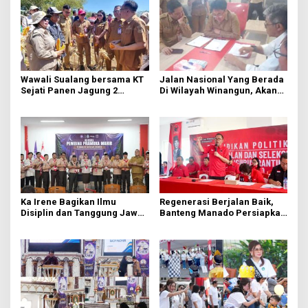
Wawali Sualang bersama KT
Jalan Nasional Yang Berada
Sejati Panen Jagung 2
Di Wilayah Winangun, Akan
Hektare di Paniki Bawah
Segera Diperbaiki Oleh BPJN
Ka Irene Bagikan Ilmu
Regenerasi Berjalan Baik,
Disiplin dan Tanggung Jawab
Banteng Manado Persiapkan
di KMD Kwartir Cabang
562 Kader Turun ke Akar
Manado
Rumput