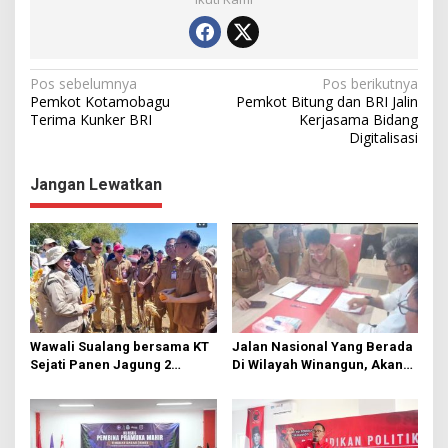
N
Pos sebelumnya
Pos berikutnya
Pemkot Kotamobagu
Pemkot Bitung dan BRI Jalin
a
Terima Kunker BRI
Kerjasama Bidang
Digitalisasi
v
i
Jangan Lewatkan
g
a
s
i
p
o
Wawali Sualang bersama KT
Jalan Nasional Yang Berada
s
Sejati Panen Jagung 2
Di Wilayah Winangun, Akan
Hektare di Paniki Bawah
Segera Diperbaiki Oleh BPJN