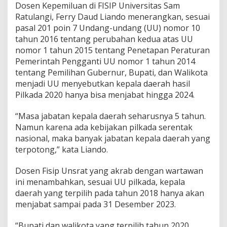
Dosen Kepemiluan di FISIP Universitas Sam
H
Ratulangi, Ferry Daud Liando menerangkan, sesuai
a
s
pasal 201 poin 7 Undang-undang (UU) nomor 10
i
tahun 2016 tentang perubahan kedua atas UU
l
nomor 1 tahun 2015 tentang Penetapan Peraturan
P
Pemerintah Pengganti UU nomor 1 tahun 2014
e
m
tentang Pemilihan Gubernur, Bupati, dan Walikota
i
menjadi UU menyebutkan kepala daerah hasil
l
Pilkada 2020 hanya bisa menjabat hingga 2024.
i
h
“Masa jabatan kepala daerah seharusnya 5 tahun.
a
n
Namun karena ada kebijakan pilkada serentak
,
nasional, maka banyak jabatan kepala daerah yang
B
terpotong,” kata Liando.
u
k
Dosen Fisip Unsrat yang akrab dengan wartawan
a
n
ini menambahkan, sesuai UU pilkada, kepala
H
daerah yang terpilih pada tahun 2018 hanya akan
a
menjabat sampai pada 31 Desember 2023.
s
i
“Bupati dan walikota yang terpilih tahun 2020
l