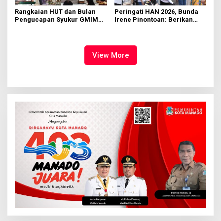
Rangkaian HUT dan Bulan
Peringati HAN 2026, Bunda
Pengucapan Syukur GMIM
Irene Pinontoan: Berikan
Syalom Karombasan
Ruang Bagi Anak untuk
Dimulai, Pandelaki:
Tampil Percaya Diri
Kemuliaan Hanya Bagi
Tuhan Yesus
View More