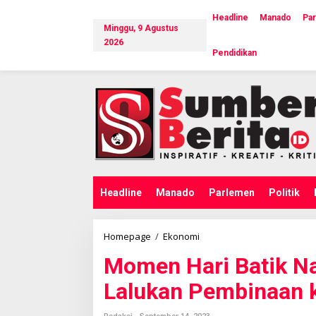
L
e
Headline
Manado
Pa
Minggu, 9 Agustus
w
a
2026
Pendidikan
t
i
k
e
k
o
n
t
e
n
Headline
Manado
Parlemen
Politik
Homepage
/
Ekonomi
M
o
Momen Hari Batik Na
m
e
Lalukan Pembinaan
n
H
a