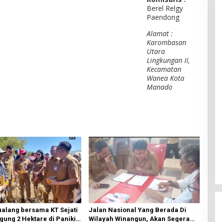
Berel Relgy
Paendong
Alamat :
Karombasan
Utara
Lingkungan II,
Kecamatan
Wanea Kota
Manado
ualang bersama KT Sejati
Jalan Nasional Yang Berada Di
ung 2 Hektare di Paniki
Wilayah Winangun, Akan Segera