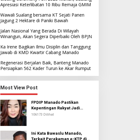
Apresiasi Keterlibatan 10 Ribu Remaja GMIM
Wawali Sualang bersama KT Sejati Panen
Jagung 2 Hektare di Paniki Bawah
Jalan Nasional Yang Berada Di Wilayah
Winangun, Akan Segera Diperbaiki Oleh BPJN
Ka Irene Bagikan Ilmu Disiplin dan Tanggung
Jawab di KMD Kwartir Cabang Manado
Regenerasi Berjalan Baik, Banteng Manado
Persiapkan 562 Kader Turun ke Akar Rumput
Most View Post
FPDIP Manado Pastikan
Kepentingan Rakyat Jadi
Prioritas Dalam Perjuangan
106173 Dilihat
Ini Kata Bawaslu Manado,
Terkait Perekaman e-KTP di