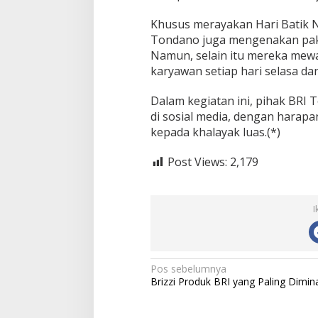
K
Khusus merayakan Hari Batik 
M
Tondano juga mengenakan paka
Namun, selain itu mereka mewa
karyawan setiap hari selasa da
Dalam kegiatan ini, pihak BRI
di sosial media, dengan harap
kepada khalayak luas.(*)
Post Views:
2,179
I
N
Pos sebelumnya
Brizzi Produk BRI yang Paling Dimina
a
v