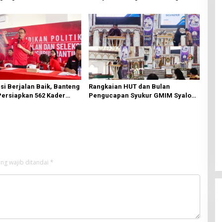
Diperbaiki Oleh BPJN
i Berjalan Baik, Banteng
Rangkaian HUT dan Bulan
ersiapkan 562 Kader
Pengucapan Syukur GMIM Syalom
 Akar Rumput
Karombasan Dimulai, Pandelaki:
Kemuliaan Hanya Bagi Tuhan
Yesus
ng wajib ditandai
*