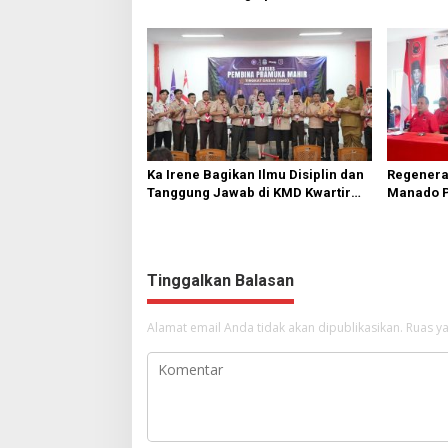
Keterlibatan 10 Ribu Remaja GMIM
Bawah
Ka Irene Bagikan Ilmu Disiplin dan
Regeneras
Tanggung Jawab di KMD Kwartir
Manado P
Cabang Manado
Turun ke
Tinggalkan Balasan
Alamat email Anda tidak akan dipublikasikan.
Ruas ya