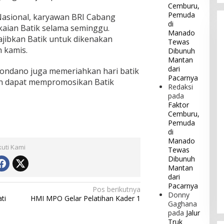
Cemburu,
Pemuda
Nasional, karyawan BRI Cabang
di
ian Batik selama seminggu.
Manado
jibkan Batik untuk dikenakan
Tewas
n kamis.
Dibunuh
Mantan
dari
 Tondano juga memeriahkan hari batik
Pacarnya
an dapat mempromosikan Batik
Redaksi
pada
Faktor
Cemburu,
Pemuda
di
Manado
kuti Kami
Tewas
Dibunuh
Mantan
dari
Pacarnya
Pos berikutnya
Donny
ti
HMI MPO Gelar Pelatihan Kader 1
Gaghana
pada
Jalur
Truk