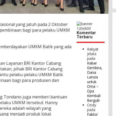
Nasional yang jatuh pada 2 Oktober
 pembinaan bagi para pelaku UMKM
Komentar
Terbaru
emberdayakan UMKM Batik yang ada
Rakyat
jelata
pada
dan Layanan BRI Kantor Cabang
Kabar
Gembira,
akan, pihak BRI Kantor Cabang
Dana
antu pelaku-pelaku UMKM Batik
Lansia
naan bagi para produsen dan
untuk
Oma –
Opa
Kembali
ng Tondano juga memberi bantuan
Bergulir
pelaku UMKM tersebut. Hanny
Cindy
reka adalah wilayah yang
pada
ang menjadi produk lokal.
Faktor