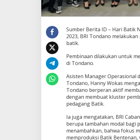
o
L
a
l
u
Sumber Berita ID – Hari Batik 
k
2023, BRI Tondano melakukan
a
batik.
n
P
e
Pembinaan dilakukan untuk m
m
di Tondano.
b
i
Asisten Manager Operasional 
n
Tondano, Hanny Wokas mengat
a
a
Tondano berperan aktif memb
n
dengan membuat kluster pembi
k
pedagang Batik.
e
p
Ia juga mengatakan, BRI Caba
a
d
berupa tambahan modal bagi 
a
menambahkan, bahwa fokus me
U
memproduksi Batik Bentenan, y
M