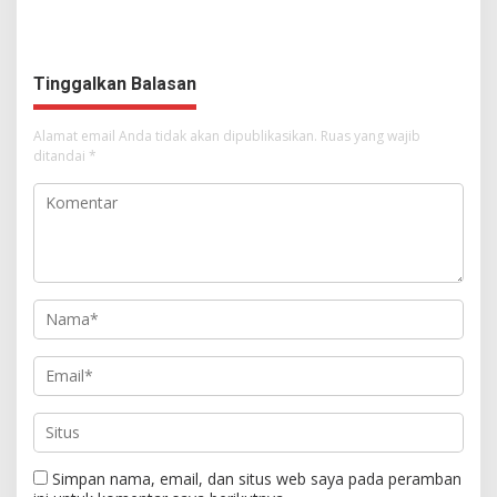
Syalom Karombasan
Ruang Bagi Anak untuk
Dimulai, Pandelaki:
Tampil Percaya Diri
Kemuliaan Hanya Bagi
Tuhan Yesus
Tinggalkan Balasan
Alamat email Anda tidak akan dipublikasikan.
Ruas yang wajib
ditandai
*
Simpan nama, email, dan situs web saya pada peramban