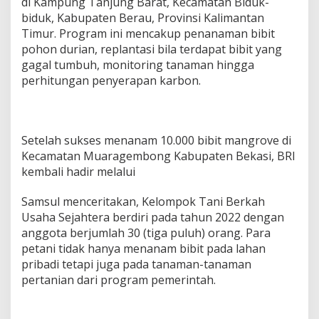
di Kampung Tanjung Barat, Kecamatan Biduk-
d
biduk, Kabupaten Berau, Provinsi Kalimantan
i
Timur. Program ini mencakup penanaman bibit
B
pohon durian, replantasi bila terdapat bibit yang
e
r
gagal tumbuh, monitoring tanaman hingga
a
perhitungan penyerapan karbon.
u
Setelah sukses menanam 10.000 bibit mangrove di
Kecamatan Muaragembong Kabupaten Bekasi, BRI
kembali hadir melalui
Samsul menceritakan, Kelompok Tani Berkah
Usaha Sejahtera berdiri pada tahun 2022 dengan
anggota berjumlah 30 (tiga puluh) orang. Para
petani tidak hanya menanam bibit pada lahan
pribadi tetapi juga pada tanaman-tanaman
pertanian dari program pemerintah.