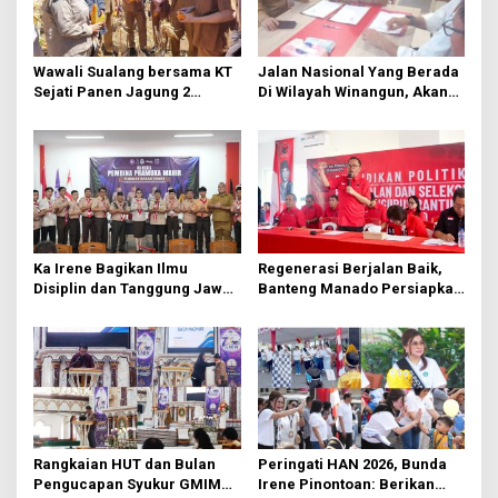
o
s
Wawali Sualang bersama KT
Jalan Nasional Yang Berada
Sejati Panen Jagung 2
Di Wilayah Winangun, Akan
Hektare di Paniki Bawah
Segera Diperbaiki Oleh BPJN
Ka Irene Bagikan Ilmu
Regenerasi Berjalan Baik,
Disiplin dan Tanggung Jawab
Banteng Manado Persiapkan
di KMD Kwartir Cabang
562 Kader Turun ke Akar
Manado
Rumput
Rangkaian HUT dan Bulan
Peringati HAN 2026, Bunda
Pengucapan Syukur GMIM
Irene Pinontoan: Berikan