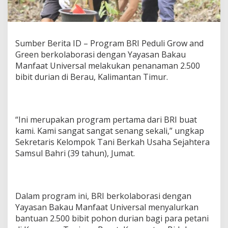
n
,
2
.
Sumber Berita ID – Program BRI Peduli Grow and
5
0
Green berkolaborasi dengan Yayasan Bakau
0
Manfaat Universal melakukan penanaman 2.500
B
bibit durian di Berau, Kalimantan Timur.
i
b
i
t
D
“Ini merupakan program pertama dari BRI buat
u
kami. Kami sangat sangat senang sekali,” ungkap
r
Sekretaris Kelompok Tani Berkah Usaha Sejahtera
i
Samsul Bahri (39 tahun), Jumat.
a
n
D
i
t
Dalam program ini, BRI berkolaborasi dengan
a
Yayasan Bakau Manfaat Universal menyalurkan
n
a
bantuan 2.500 bibit pohon durian bagi para petani
m