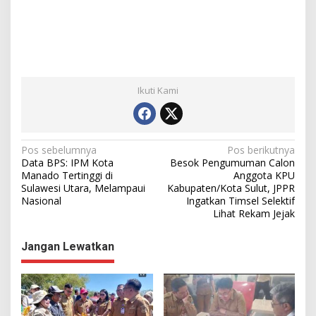
Ikuti Kami
N
Pos sebelumnya
Pos berikutnya
Data BPS: IPM Kota
Besok Pengumuman Calon
a
Manado Tertinggi di
Anggota KPU
Sulawesi Utara, Melampaui
Kabupaten/Kota Sulut, JPPR
v
Nasional
Ingatkan Timsel Selektif
i
Lihat Rekam Jejak
g
Jangan Lewatkan
a
s
i
p