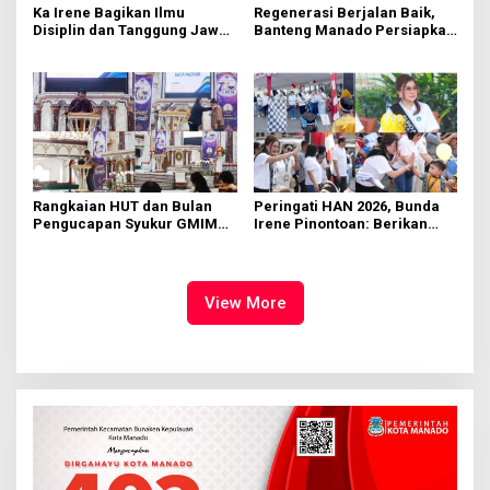
Ka Irene Bagikan Ilmu
Regenerasi Berjalan Baik,
Disiplin dan Tanggung Jawab
Banteng Manado Persiapkan
di KMD Kwartir Cabang
562 Kader Turun ke Akar
Manado
Rumput
Rangkaian HUT dan Bulan
Peringati HAN 2026, Bunda
Pengucapan Syukur GMIM
Irene Pinontoan: Berikan
Syalom Karombasan
Ruang Bagi Anak untuk
Dimulai, Pandelaki:
Tampil Percaya Diri
Kemuliaan Hanya Bagi
Tuhan Yesus
View More