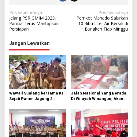
N
Pos sebelumnya
Pos berikutnya
Jelang PSR GMIM 2023,
Pemkot Manado Salurkan
a
Panitia Terus Mantapkan
10 Ribu Liter Air Bersih di
Persiapan
Bunaken Tiap Minggu
v
i
Jangan Lewatkan
g
a
s
i
p
o
Wawali Sualang bersama KT
Jalan Nasional Yang Berada
s
Sejati Panen Jagung 2
Di Wilayah Winangun, Akan
Hektare di Paniki Bawah
Segera Diperbaiki Oleh BPJN