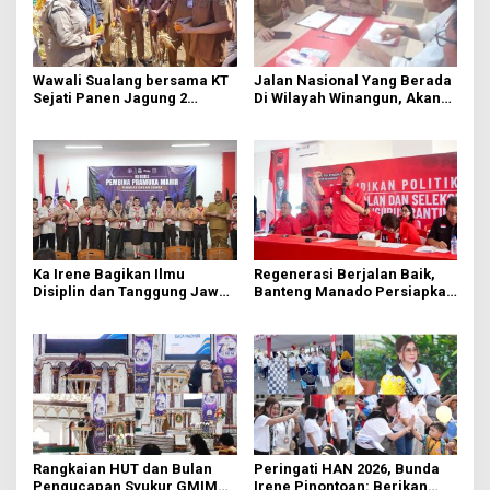
Wawali Sualang bersama KT
Jalan Nasional Yang Berada
Sejati Panen Jagung 2
Di Wilayah Winangun, Akan
Hektare di Paniki Bawah
Segera Diperbaiki Oleh BPJN
Ka Irene Bagikan Ilmu
Regenerasi Berjalan Baik,
Disiplin dan Tanggung Jawab
Banteng Manado Persiapkan
di KMD Kwartir Cabang
562 Kader Turun ke Akar
Manado
Rumput
Rangkaian HUT dan Bulan
Peringati HAN 2026, Bunda
Pengucapan Syukur GMIM
Irene Pinontoan: Berikan