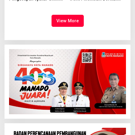
Syalom Karombasan
Ruang Bagi Anak untuk
Dimulai, Pandelaki:
Tampil Percaya Diri
Kemuliaan Hanya Bagi
Tuhan Yesus
View More