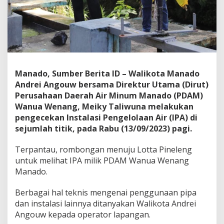
t
a
d
a
n
D
i
r
Manado, Sumber Berita ID – Walikota Manado
u
Andrei Angouw bersama Direktur Utama (Dirut)
t
Perusahaan Daerah Air Minum Manado (PDAM)
P
D
Wanua Wenang, Meiky Taliwuna melakukan
A
pengecekan Instalasi Pengelolaan Air (IPA) di
M
sejumlah titik, pada Rabu (13/09/2023) pagi.
C
e
Terpantau, rombongan menuju Lotta Pineleng
k
I
untuk melihat IPA milik PDAM Wanua Wenang
P
Manado.
A
d
Berbagai hal teknis mengenai penggunaan pipa
i
dan instalasi lainnya ditanyakan Walikota Andrei
L
o
Angouw kepada operator lapangan.
t