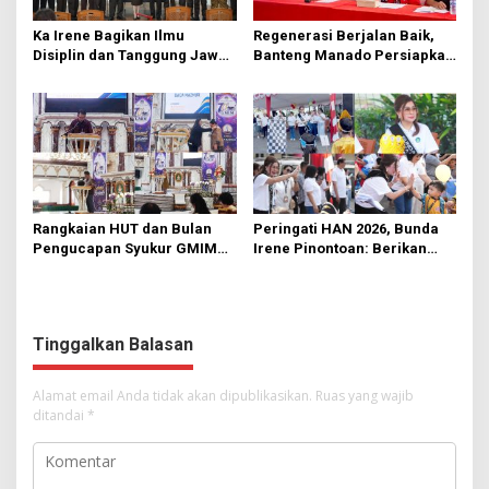
Ka Irene Bagikan Ilmu
Regenerasi Berjalan Baik,
Disiplin dan Tanggung Jawab
Banteng Manado Persiapkan
di KMD Kwartir Cabang
562 Kader Turun ke Akar
Manado
Rumput
Rangkaian HUT dan Bulan
Peringati HAN 2026, Bunda
Pengucapan Syukur GMIM
Irene Pinontoan: Berikan
Syalom Karombasan
Ruang Bagi Anak untuk
Dimulai, Pandelaki:
Tampil Percaya Diri
Kemuliaan Hanya Bagi
Tuhan Yesus
Tinggalkan Balasan
Alamat email Anda tidak akan dipublikasikan.
Ruas yang wajib
ditandai
*