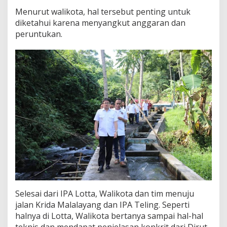
t
Menurut walikota, hal tersebut penting untuk
a
diketahui karena menyangkut anggaran dan
,
peruntukan.
K
r
i
d
a
d
a
n
T
e
l
i
n
g
Selesai dari IPA Lotta, Walikota dan tim menuju
jalan Krida Malalayang dan IPA Teling. Seperti
halnya di Lotta, Walikota bertanya sampai hal-hal