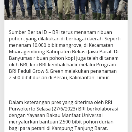
T
a
n
a
m
R
Sumber Berita ID – BRI terus menanam ribuan
i
pohon, yang dilakukan di berbagai daerah. Seperti
b
menanam 10.000 bibit mangrove, di Kecamatan
u
Muaragembong Kabupaten Bekasi Jawa Barat. Di
a
n
Banyumas ribuan pohon kopi juga telah di tanam
P
oleh BRI, kini BRI kembali hadir melalui Program
o
BRI Peduli Grow & Green melakukan penanaman
h
2.500 bibit durian di Berau, Kalimantan Timur.
o
n
Dalam keterangan pres yang diterima oleh RRI
Purwokerto Selasa (27/6/2023) BRI berkolaborasi
dengan Yayasan Bakau Manfaat Universal
menyalurkan bantuan 2.500 bibit pohon durian
bagi para petani di Kampung Tanjung Barat,