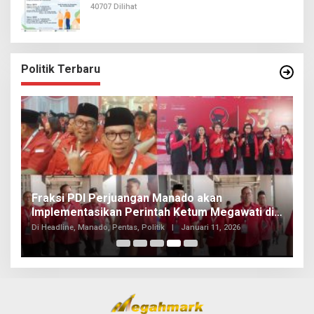
40707 Dilihat
Politik Terbaru
Fraksi PDI Perjuangan Manado akan
I
Implementasikan Perintah Ketum Megawati di
P
Kongres
Di Headline, Manado, Pentas, Politik
|
Januari 11, 2026
Di