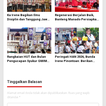
Ka Irene Bagikan Ilmu
Regenerasi Berjalan Baik,
Disiplin dan Tanggung Jawab
Banteng Manado Persiapkan
di KMD Kwartir Cabang
562 Kader Turun ke Akar
Manado
Rumput
Rangkaian HUT dan Bulan
Peringati HAN 2026, Bunda
Pengucapan Syukur GMIM
Irene Pinontoan: Berikan
Syalom Karombasan
Ruang Bagi Anak untuk
Dimulai, Pandelaki:
Tampil Percaya Diri
Kemuliaan Hanya Bagi
Tuhan Yesus
Tinggalkan Balasan
Alamat email Anda tidak akan dipublikasikan.
Ruas yang wajib
ditandai
*