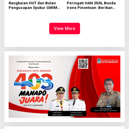
Rangkaian HUT dan Bulan
Peringati HAN 2026, Bunda
Pengucapan Syukur GMIM
Irene Pinontoan: Berikan
Syalom Karombasan
Ruang Bagi Anak untuk
Dimulai, Pandelaki:
Tampil Percaya Diri
Kemuliaan Hanya Bagi
Tuhan Yesus
View More