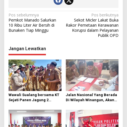
N
Pos sebelumnya
Pos berikutnya
Pemkot Manado Salurkan
Sekot Micler Lakat Buka
a
10 Ribu Liter Air Bersih di
Rakor Pemetaan Kerawanan
Bunaken Tiap Minggu
Korupsi dalam Pelayanan
v
Publik OPD
i
g
Jangan Lewatkan
a
s
i
p
o
s
Wawali Sualang bersama KT
Jalan Nasional Yang Berada
Sejati Panen Jagung 2
Di Wilayah Winangun, Akan
Hektare di Paniki Bawah
Segera Diperbaiki Oleh BPJN