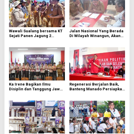
Wawali Sualang bersama KT
Jalan Nasional Yang Berada
Sejati Panen Jagung 2
Di Wilayah Winangun, Akan
Hektare di Paniki Bawah
Segera Diperbaiki Oleh BPJN
Ka Irene Bagikan Ilmu
Regenerasi Berjalan Baik,
Disiplin dan Tanggung Jawab
Banteng Manado Persiapkan
di KMD Kwartir Cabang
562 Kader Turun ke Akar
Manado
Rumput