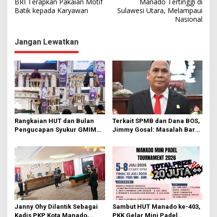
a
BRI Terapkan Pakaian Motif
Manado Tertinggi di
Batik kepada Karyawan
Sulawesi Utara, Melampaui
v
Nasional
i
g
Jangan Lewatkan
a
s
i
p
o
s
Rangkaian HUT dan Bulan
Terkait SPMB dan Dana BOS,
Pengucapan Syukur GMIM
Jimmy Gosal: Masalah Baru
Syalom Karombasan
Muncul Masalah Lama
Dimulai, Pandelaki:
Terulang
Kemuliaan Hanya Bagi
Tuhan Yesus
Janny Ohy Dilantik Sebagai
Sambut HUT Manado ke-403,
Kadis PKP Kota Manado,
PKK Gelar Mini Padel