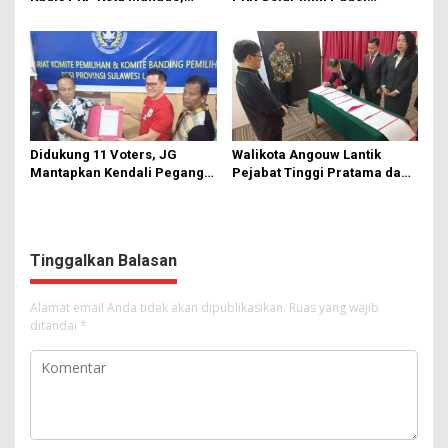
Richard Sualang: Tunjukkan
Turnamen
Kinerja yang Baik
Didukung 11 Voters, JG
Walikota Angouw Lantik
Mantapkan Kendali Pegang
Pejabat Tinggi Pratama dan
PSSI Sulut
Administrator
Tinggalkan Balasan
Alamat email Anda tidak akan dipublikasikan.
Ruas yang wajib
ditandai
*