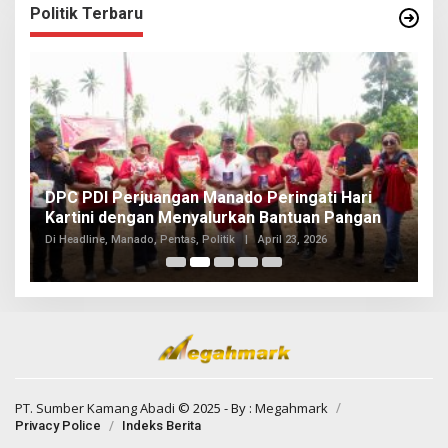
Politik Terbaru
I
DPC PDI Perjuangan Manado Peringati Hari
T
Kartini dengan Menyalurkan Bantuan Pangan
I
Di
Di Headline, Manado, Pentas, Politik
|
April 23, 2026
20
PT. Sumber Kamang Abadi
© 2025 - By :
Megahmark
Privacy Police
Indeks Berita