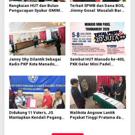
Rangkaian HUT dan Bulan
Terkait SPMB dan Dana BOS,
Pengucapan Syukur GMIM
Jimmy Gosal: Masalah Baru
Syalom Karombasan
Muncul Masalah Lama
Dimulai, Pandelaki:
Terulang
Kemuliaan Hanya Bagi
Tuhan Yesus
Janny Ohy Dilantik Sebagai
Sambut HUT Manado ke-403,
Kadis PKP Kota Manado,
PKK Gelar Mini Padel
Richard Sualang: Tunjukkan
Turnamen
Kinerja yang Baik
Didukung 11 Voters, JG
Walikota Angouw Lantik
Mantapkan Kendali Pegang
Pejabat Tinggi Pratama dan
PSSI Sulut
Administrator