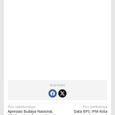
a
r
d
T
i
n
g
k
a
t
k
a
n
P
e
l
a
y
Ikuti Kami
a
n
a
n
N
Pos sebelumnya
Pos berikutnya
Apresiasi Budaya Nasional,
Data BPS: IPM Kota