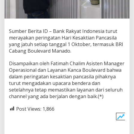
n
P
a
n
c
Sumber Berita ID – Bank Rakyat Indonesia turut
a
s
merayakan peringatan Hari Kesaktian Pancasila
i
yang jatuh setiap tanggal 1 Oktober, termasuk BRI
l
Cabang Boulevard Manado.
a
,
Disampaikan oleh Fatimah Chalim Asisten Manager
B
R
Operasional dan Layanan Kanca Boulevard bahwa
I
dalam peringatan kesaktian pancasila pihaknya
K
turut mengadakan upacara bendera dan
a
setelahnya tetap memastikan layanan dari seluruh
c
a
channel yang ada berjalan dengan baik.(*)
b
B
Post Views:
1,866
o
u
l
e
v