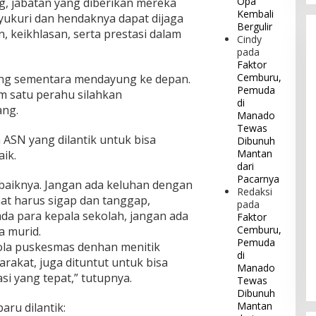
Opa
g, jabatan yang diberikan mereka
Kembali
isyukuri dan hendaknya dapat dijaga
Bergulir
, keikhlasan, serta prestasi dalam
Cindy
pada
Faktor
Cemburu,
yang sementara mendayung ke depan.
Pemuda
m satu perahu silahkan
di
ang.
Manado
Tewas
ASN yang dilantik untuk bisa
Dibunuh
Mantan
ik.
dari
Pacarnya
baiknya. Jangan ada keluhan dengan
Redaksi
at harus sigap dan tanggap,
pada
ada para kepala sekolah, jangan ada
Faktor
Cemburu,
a murid.
Pemuda
ola puskesmas denhan menitik
di
rakat, juga dituntut untuk bisa
Manado
i yang tepat,” tutupnya.
Tewas
Dibunuh
Mantan
ru dilantik: