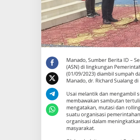
i
n
g
J
a
b
a
t
a
n
Manado, Sumber Berita ID – Se
(ASN) di lingkungan Pemerinta
(01/09/2023) diambil sumpah da
Manado, dr. Richard Sualang d
Usai melantik dan mengambil 
membawakan sambutan tertuli
mengatakan, mutasi dan rolling
suatu organisasi pemerintaha
organisasi dalam meningkatkan
masyarakat.