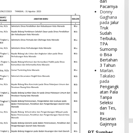
dari
Pacarnya
Donny
Gaghana
pada
Jalur
Truk
Sudah
Terbuka,
TPA
Sumomp
o Bisa
Bertahan
3 Tahun
Marlan.
Takalao
pada
Pengangk
atan Pala
Tanpa
Seleksi
dan Tes,
Ini
Besaran
Gajinnya
PT Sumber