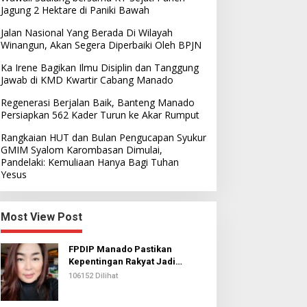
Jagung 2 Hektare di Paniki Bawah
Jalan Nasional Yang Berada Di Wilayah
Winangun, Akan Segera Diperbaiki Oleh BPJN
Ka Irene Bagikan Ilmu Disiplin dan Tanggung
Jawab di KMD Kwartir Cabang Manado
Regenerasi Berjalan Baik, Banteng Manado
Persiapkan 562 Kader Turun ke Akar Rumput
Rangkaian HUT dan Bulan Pengucapan Syukur
GMIM Syalom Karombasan Dimulai,
Pandelaki: Kemuliaan Hanya Bagi Tuhan
Yesus
Most View Post
FPDIP Manado Pastikan
Kepentingan Rakyat Jadi
Prioritas Dalam Perjuangan
106152 Dilihat