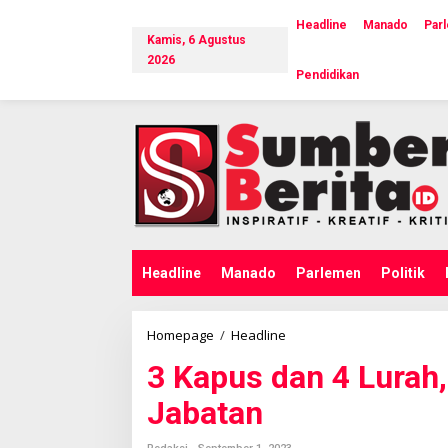
L
e
Headline
Manado
Par
Kamis, 6 Agustus
w
a
2026
Pendidikan
t
i
k
e
k
o
n
t
e
n
Headline
Manado
Parlemen
Politik
Homepage
/
Headline
3
K
3 Kapus dan 4 Lurah
a
p
Jabatan
u
s
d