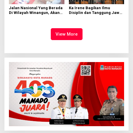
Jalan Nasional Yang Berada
Ka Irene Bagikan Ilmu
Di Wilayah Winangun, Akan
Disiplin dan Tanggung Jawab
Segera Diperbaiki Oleh BPJN
di KMD Kwartir Cabang
Manado
View More