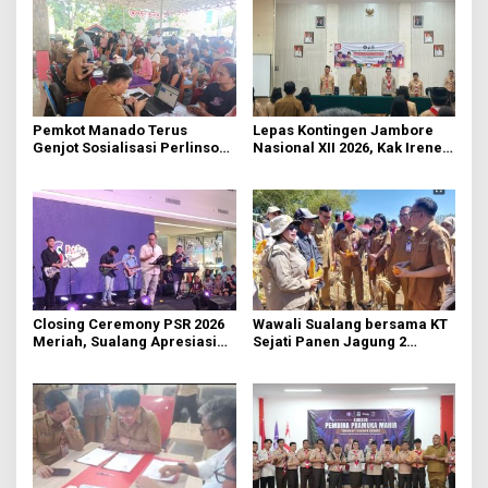
Pemkot Manado Terus
Lepas Kontingen Jambore
Genjot Sosialisasi Perlinsos
Nasional XII 2026, Kak Irene:
Digital
Selalu Kompak dan Jaga
Kesehatan
Closing Ceremony PSR 2026
Wawali Sualang bersama KT
Meriah, Sualang Apresiasi
Sejati Panen Jagung 2
Keterlibatan 10 Ribu Remaja
Hektare di Paniki Bawah
GMIM