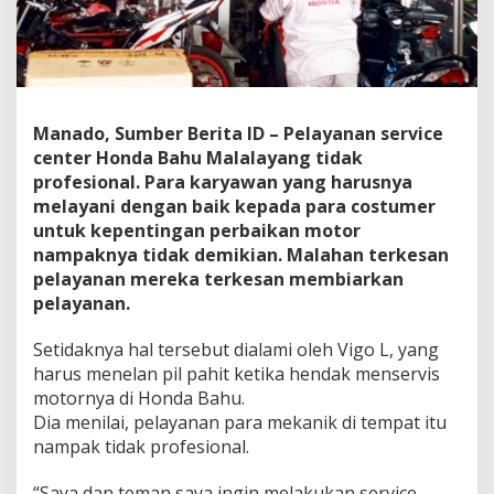
e
H
o
n
d
a
Manado, Sumber Berita ID – Pelayanan service
B
a
center Honda Bahu Malalayang tidak
h
profesional. Para karyawan yang harusnya
u
melayani dengan baik kepada para costumer
O
untuk kepentingan perbaikan motor
g
a
nampaknya tidak demikian. Malahan terkesan
h
pelayanan mereka terkesan membiarkan
-
pelayanan.
o
g
Setidaknya hal tersebut dialami oleh Vigo L, yang
a
h
harus menelan pil pahit ketika hendak menservis
a
motornya di Honda Bahu.
n
Dia menilai, pelayanan para mekanik di tempat itu
L
nampak tidak profesional.
a
y
a
“Saya dan teman saya ingin melakukan service