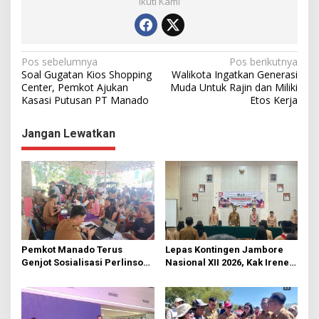
Ikuti Kami
N
Pos sebelumnya
Pos berikutnya
Soal Gugatan Kios Shopping
Walikota Ingatkan Generasi
a
Center, Pemkot Ajukan
Muda Untuk Rajin dan Miliki
Kasasi Putusan PT Manado
Etos Kerja
v
i
Jangan Lewatkan
g
a
s
i
p
o
Pemkot Manado Terus
Lepas Kontingen Jambore
s
Genjot Sosialisasi Perlinsos
Nasional XII 2026, Kak Irene:
Digital
Selalu Kompak dan Jaga
Kesehatan