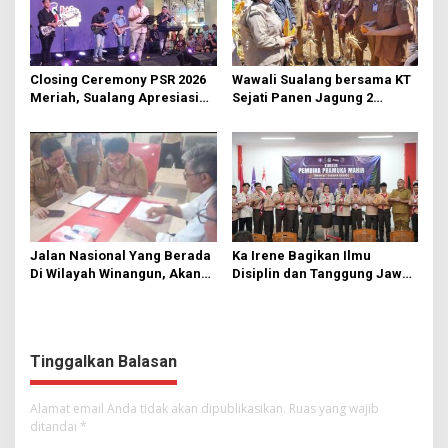
Closing Ceremony PSR 2026
Wawali Sualang bersama KT
Meriah, Sualang Apresiasi
Sejati Panen Jagung 2
Keterlibatan 10 Ribu Remaja
Hektare di Paniki Bawah
GMIM
Jalan Nasional Yang Berada
Ka Irene Bagikan Ilmu
Di Wilayah Winangun, Akan
Disiplin dan Tanggung Jawab
Segera Diperbaiki Oleh BPJN
di KMD Kwartir Cabang
Manado
Tinggalkan Balasan
Alamat email Anda tidak akan dipublikasikan.
Ruas yang wajib
ditandai
*