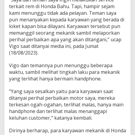
n
terkait rem di Honda Bahu. Tapi, hampir sejam
i
kami menunggu tidak ada pelayan. Teman saya
P
pun menanyakan kepada karyawan yang berada di
e
loket kapan bisa dilayani. Karyawan tersebut pun
l
a
memanggil seorang mekanik sambil melaporkan
n
perihal perbaikan apa yang akan ditangani,” ucap
g
Vigo saat ditanyai media ini, pada Jumat
g
(18/08/2023).
a
n
Vigo dan temannya pun menunggu beberapa
waktu, sambil melihat tingkah laku para mekanik
yang terlihat hanya bermain handphone.
“Yang saya sesalkan yaitu para karyawan saat
ditanyai perihal perbaikan motor saya, mereka
terkesan ogah-ogahan, terlihat malas, hanya main
handphone dan terlihat malas menanggapi
keluhan customer,” katanya kembali.
Dirinya berharap, para karyawan mekanik di Honda