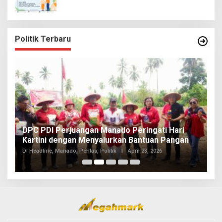
Politik Terbaru
I
DPC PDI Perjuangan Manado Peringati Hari
T
Kartini dengan Menyalurkan Bantuan Pangan
I
Di
Di Headline, Manado, Pentas, Politik
|
April 23, 2026
20