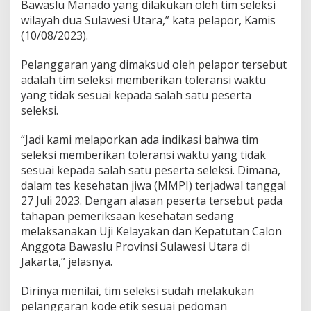
Bawaslu Manado yang dilakukan oleh tim seleksi
r
wilayah dua Sulawesi Utara,” kata pelapor, Kamis
M
(10/08/2023).
e
l
a
Pelanggaran yang dimaksud oleh pelapor tersebut
n
adalah tim seleksi memberikan toleransi waktu
g
yang tidak sesuai kepada salah satu peserta
g
seleksi.
a
r
K
“Jadi kami melaporkan ada indikasi bahwa tim
o
seleksi memberikan toleransi waktu yang tidak
d
sesuai kepada salah satu peserta seleksi. Dimana,
e
dalam tes kesehatan jiwa (MMPI) terjadwal tanggal
E
t
27 Juli 2023. Dengan alasan peserta tersebut pada
i
tahapan pemeriksaan kesehatan sedang
k
melaksanakan Uji Kelayakan dan Kepatutan Calon
Anggota Bawaslu Provinsi Sulawesi Utara di
Jakarta,” jelasnya.
Dirinya menilai, tim seleksi sudah melakukan
pelanggaran kode etik sesuai pedoman