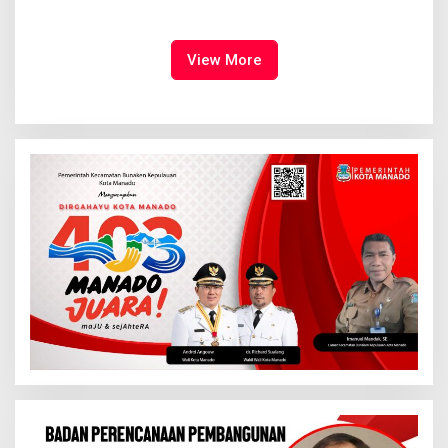
Syalom Karombasan
Ruang Bagi Anak untuk
Dimulai, Pandelaki:
Tampil Percaya Diri
Kemuliaan Hanya Bagi
Tuhan Yesus
View More