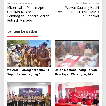
N
Pos sebelumnya
Pos berikutnya
Micler Lakat Pimpin Apel
Wawali Sualang Hadiri
a
Gerakan Nasional
Penutupan Giat TNI TMMD
Pembagian Bendera Merah
di Bengkol
v
Putih di Manado
i
g
Jangan Lewatkan
a
s
i
p
o
s
Wawali Sualang bersama KT
Jalan Nasional Yang Berada
Sejati Panen Jagung 2
Di Wilayah Winangun, Akan
Hektare di Paniki Bawah
Segera Diperbaiki Oleh BPJN