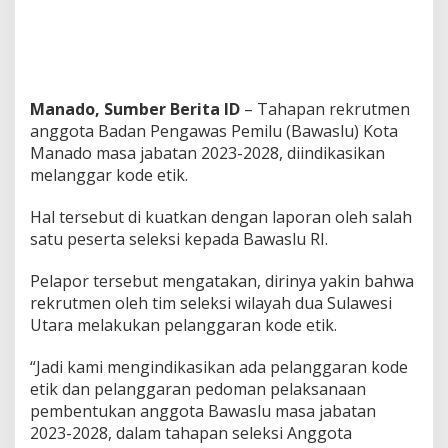
o
t
a
B
a
w
Manado, Sumber Berita ID
– Tahapan rekrutmen
a
anggota Badan Pengawas Pemilu (Bawaslu) Kota
s
Manado masa jabatan 2023-2028, diindikasikan
l
melanggar kode etik.
u
M
a
Hal tersebut di kuatkan dengan laporan oleh salah
n
satu peserta seleksi kepada Bawaslu RI.
a
d
Pelapor tersebut mengatakan, dirinya yakin bahwa
o
D
rekrutmen oleh tim seleksi wilayah dua Sulawesi
i
Utara melakukan pelanggaran kode etik.
s
i
“Jadi kami mengindikasikan ada pelanggaran kode
n
etik dan pelanggaran pedoman pelaksanaan
y
a
pembentukan anggota Bawaslu masa jabatan
l
2023-2028, dalam tahapan seleksi Anggota
i