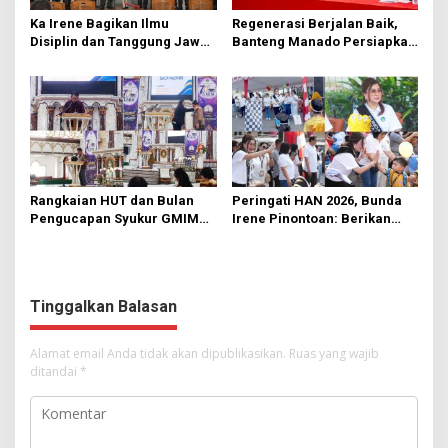
Ka Irene Bagikan Ilmu
Regenerasi Berjalan Baik,
Disiplin dan Tanggung Jawab
Banteng Manado Persiapkan
di KMD Kwartir Cabang
562 Kader Turun ke Akar
Manado
Rumput
Rangkaian HUT dan Bulan
Peringati HAN 2026, Bunda
Pengucapan Syukur GMIM
Irene Pinontoan: Berikan
Syalom Karombasan
Ruang Bagi Anak untuk
Dimulai, Pandelaki:
Tampil Percaya Diri
Kemuliaan Hanya Bagi
Tuhan Yesus
Tinggalkan Balasan
Alamat email Anda tidak akan dipublikasikan.
Ruas yang wajib
ditandai
*