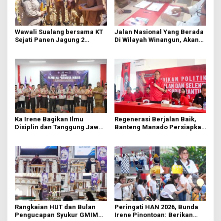
Wawali Sualang bersama KT
Jalan Nasional Yang Berada
Sejati Panen Jagung 2
Di Wilayah Winangun, Akan
Hektare di Paniki Bawah
Segera Diperbaiki Oleh BPJN
Ka Irene Bagikan Ilmu
Regenerasi Berjalan Baik,
Disiplin dan Tanggung Jawab
Banteng Manado Persiapkan
di KMD Kwartir Cabang
562 Kader Turun ke Akar
Manado
Rumput
Rangkaian HUT dan Bulan
Peringati HAN 2026, Bunda
Pengucapan Syukur GMIM
Irene Pinontoan: Berikan