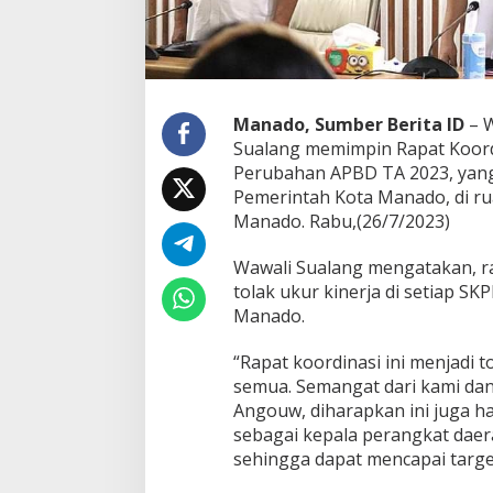
n
a
n
K
U
A
Manado, Sumber Berita ID
– W
P
Sualang memimpin Rapat Koor
P
Perubahan APBD TA 2023, yang
A
Pemerintah Kota Manado, di r
S
P
Manado. Rabu,(26/7/2023)
e
r
Wawali Sualang mengatakan, r
u
tolak ukur kinerja di setiap S
b
Manado.
a
h
a
“Rapat koordinasi ini menjadi to
n
semua. Semangat dari kami da
A
Angouw, diharapkan ini juga ha
P
sebagai kepala perangkat dae
B
D
sehingga dapat mencapai target
T
A