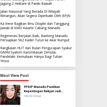
Jagung 2 Hektare di Paniki Bawah
Jalan Nasional Yang Berada Di Wilayah
Winangun, Akan Segera Diperbaiki Oleh BPJN
Ka Irene Bagikan Ilmu Disiplin dan Tanggung
Jawab di KMD Kwartir Cabang Manado
Regenerasi Berjalan Baik, Banteng Manado
Persiapkan 562 Kader Turun ke Akar Rumput
Rangkaian HUT dan Bulan Pengucapan Syukur
GMIM Syalom Karombasan Dimulai,
Pandelaki: Kemuliaan Hanya Bagi Tuhan
Yesus
Most View Post
FPDIP Manado Pastikan
Kepentingan Rakyat Jadi
Prioritas Dalam Perjuangan
106165 Dilihat