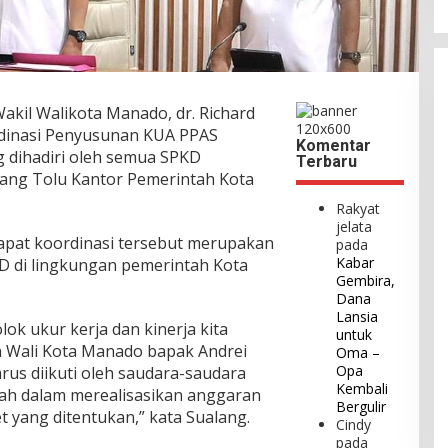
akil Walikota Manado, dr. Richard
dinasi Penyusunan KUA PPAS
Komentar
 dihadiri oleh semua SPKD
Terbaru
uang Tolu Kantor Pemerintah Kota
Rakyat
jelata
apat koordinasi tersebut merupakan
pada
Kabar
KPD di lingkungan pemerintah Kota
Gembira,
Dana
Lansia
lok ukur kerja dan kinerja kita
untuk
n Wali Kota Manado bapak Andrei
Oma –
Opa
rus diikuti oleh saudara-saudara
Kembali
rah dalam merealisasikan anggaran
Bergulir
 yang ditentukan,” kata Sualang.
Cindy
pada