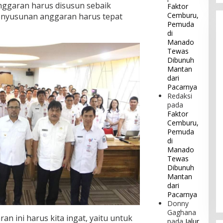
ggaran harus disusun sebaik
Faktor
Cemburu,
enyusunan anggaran harus tepat
Pemuda
di
Manado
Tewas
Dibunuh
Mantan
dari
Pacarnya
Redaksi
pada
Faktor
Cemburu,
Pemuda
di
Manado
Tewas
Dibunuh
Mantan
dari
Pacarnya
Donny
Gaghana
 ini harus kita ingat, yaitu untuk
pada
Jalur