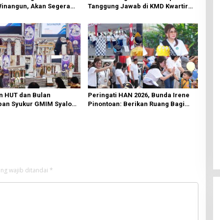
Winangun, Akan Segera
Tanggung Jawab di KMD Kwartir
ki Oleh BPJN
Cabang Manado
n HUT dan Bulan
Peringati HAN 2026, Bunda Irene
an Syukur GMIM Syalom
Pinontoan: Berikan Ruang Bagi
an Dimulai, Pandelaki:
Anak untuk Tampil Percaya Diri
n Hanya Bagi Tuhan
ng wajib ditandai
*