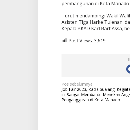
pembangunan di Kota Manado y
Turut mendampingi Wakil Walik
Asisten Tiga Harke Tulenan, dan
Kepala BKAD Karl Bart Assa, be
Post Views:
3,619
I
N
Pos sebelumnya
Job Fair 2023, Kadis Sualang: Kegiat
a
ini Sangat Membantu Menekan Ang
Pengangguran di Kota Manado
v
i
g
a