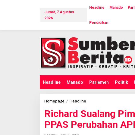
L
e
Headline
Manado
Par
Jumat, 7 Agustus
w
a
2026
Pendidikan
t
i
k
e
k
o
n
t
e
n
Headline
Manado
Parlemen
Politik
Homepage
/
Headline
R
i
Richard Sualang Pi
c
h
PPAS Perubahan AP
a
r
d