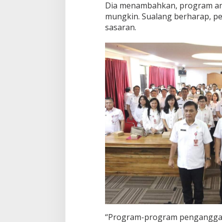
Dia menambahkan, program an
2
mungkin. Sualang berharap, p
0
sasaran.
2
3
“Program-program penganggaran