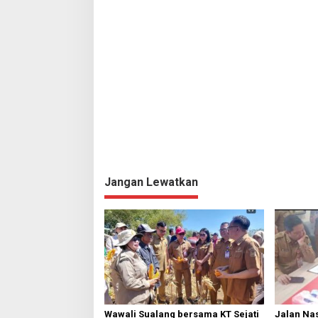
s
i
p
o
s
Jangan Lewatkan
Wawali Sualang bersama KT Sejati
Jalan Nas