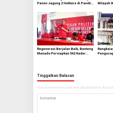
Panen Jagung 2 Hektare di Paniki
Wilayah 
Bawah
Diperbai
Regenerasi Berjalan Baik, Banteng
Rangkaia
Manado Persiapkan 562 Kader
Pengucap
Turun ke Akar Rumput
Karombas
Kemuliaa
Yesus
Tinggalkan Balasan
Alamat email Anda tidak akan dipublikasikan.
Ruas ya