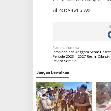
Post Views:
2,999
I
N
Pos sebelumnya
Pimpinan dan Anggota Senat Unsrat
a
Periode 2023 – 2027 Resmi Dilantik
Rektor Sompie
v
i
Jangan Lewatkan
g
a
s
i
p