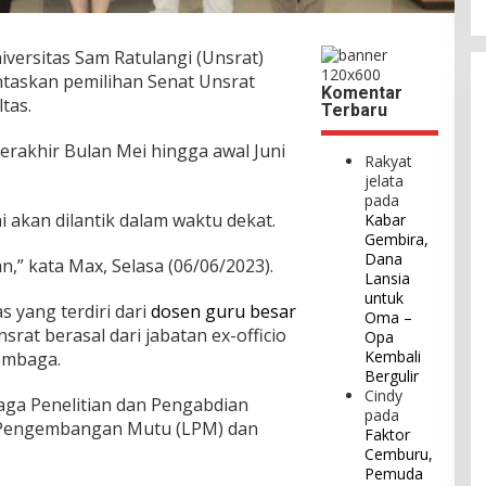
versitas Sam Ratulangi (Unsrat)
askan pemilihan Senat Unsrat
Komentar
tas.
Terbaru
erakhir Bulan Mei hingga awal Juni
Rakyat
jelata
pada
ni akan dilantik dalam waktu dekat.
Kabar
Gembira,
Dana
an,” kata Max, Selasa (06/06/2023).
Lansia
untuk
s yang terdiri dari
dosen
guru besar
Oma –
nsrat berasal dari jabatan ex-officio
Opa
Kembali
lembaga.
Bergulir
Cindy
ga Penelitian dan Pengabdian
pada
 Pengembangan Mutu (LPM) dan
Faktor
Cemburu,
Pemuda