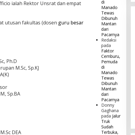
di
officio ialah Rektor Unsrat dan empat
Manado
Tewas
Dibunuh
rat utusan fakultas (dosen
guru besar
Mantan
dari
Pacarnya
Redaksi
pada
Faktor
Cemburu,
Sc, Ph.D
Pemuda
di
airupan M.Sc, Sp.KJ
Manado
.A(K)
Tewas
Dibunuh
sor
Mantan
SM, Sp.BA
dari
Pacarnya
Donny
Gaghana
pada
Jalur
Truk
Sudah
t M.Sc DEA
Terbuka,