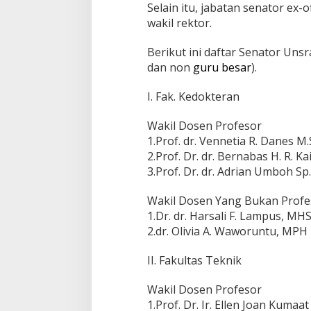
Selain itu, jabatan senator ex-
P
wakil rektor.
e
r
i
Berikut ini daftar Senator Uns
o
dan non
guru besar
).
d
e
I. Fak. Kedokteran
2
0
2
Wakil Dosen Profesor
3
1.Prof. dr. Vennetia R. Danes M.
-
2.Prof. Dr. dr. Bernabas H. R. K
2
3.Prof. Dr. dr. Adrian Umboh Sp
0
2
7
Wakil Dosen Yang Bukan Profe
1.Dr. dr. Harsali F. Lampus, MH
2.dr. Olivia A. Waworuntu, MPH
II. Fakultas Teknik
Wakil Dosen Profesor
1.Prof. Dr. Ir. Ellen Joan Kumaa