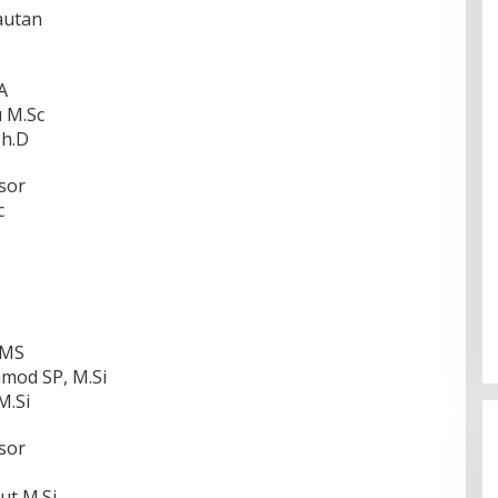
lautan
A
u M.Sc
Ph.D
sor
c
 MS
Tamod SP, M.Si
M.Si
sor
ut M.Si.