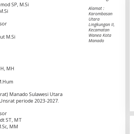
Tamod SP, M.Si
Alamat :
M.Si
Karombasan
Utara
sor
Lingkungan II,
Kecamatan
Wanea Kota
ut M.Si
Manado
 SH, MH
 M.Hum
srat) Manado Sulawesi Utara
Unsrat periode 2023-2027.
sor
ndt ST, MT
M.Sc, MM