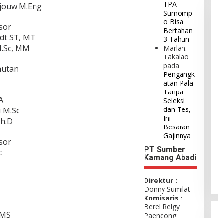
TPA
majouw M.Eng
Sumomp
o Bisa
sor
Bertahan
ndt ST, MT
3 Tahun
M.Sc, MM
Marlan.
Takalao
pada
lautan
Pengangk
atan Pala
Tanpa
A
Seleksi
dan Tes,
u M.Sc
Ini
Ph.D
Besaran
Gajinnya
sor
PT Sumber
c
Kamang Abadi
Direktur :
Donny Sumilat
Komisaris :
Berel Relgy
 MS
Paendong