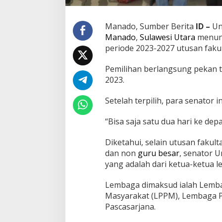
l
a
w
Manado, Sumber Berita
ID –
Uni
e
Manado
,
Sulawesi Utara
menunt
s
periode 2023-2027 utusan fakul
i
U
Pemilihan berlangsung pekan t
t
a
2023.
r
a
Setelah terpilih, para senator i
U
t
“Bisa saja satu dua hari ke dep
u
s
a
Diketahui, selain utusan fakulta
n
dan non
guru besar
, senator U
F
yang adalah dari ketua-ketua 
a
k
Lembaga dimaksud ialah Lemba
u
l
Masyarakat (LPPM), Lembaga
t
Pascasarjana.
a
s