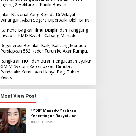
Jagung 2 Hektare di Paniki Bawah
Jalan Nasional Yang Berada Di Wilayah
Winangun, Akan Segera Diperbaiki Oleh BPJN
Ka Irene Bagikan Ilmu Disiplin dan Tanggung
Jawab di KMD Kwartir Cabang Manado
Regenerasi Berjalan Baik, Banteng Manado
Persiapkan 562 Kader Turun ke Akar Rumput
Rangkaian HUT dan Bulan Pengucapan Syukur
GMIM Syalom Karombasan Dimulai,
Pandelaki: Kemuliaan Hanya Bagi Tuhan
Yesus
Most View Post
FPDIP Manado Pastikan
Kepentingan Rakyat Jadi
Prioritas Dalam Perjuangan
106165 Dilihat