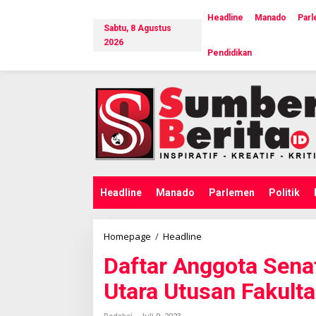
L
e
Headline
Manado
Par
Sabtu, 8 Agustus
w
a
2026
Pendidikan
t
i
k
e
k
o
n
t
e
n
Headline
Manado
Parlemen
Politik
Homepage
/
Headline
D
a
Daftar Anggota Sena
f
t
Utara Utusan Fakult
a
r
A